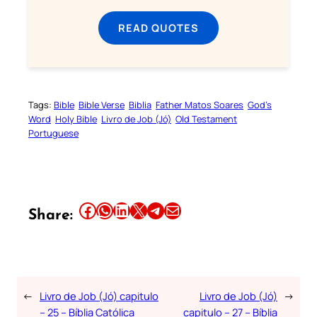
READ QUOTES
Tags:
Bible
Bible Verse
Biblia
Father Matos Soares
God’s
Word
Holy Bible
Livro de Job (Jó)
Old Testament
Portuguese
Share this article on Facebook
Share this article on WhatsApp
Share this article on LinkedIn
Share this article on X
Share this article on Telegram
Email this Article
Share:
←
Livro de Job (Jó) capitulo
Livro de Job (Jó)
→
– 25 – Bíblia Católica
capitulo – 27 – Bíblia