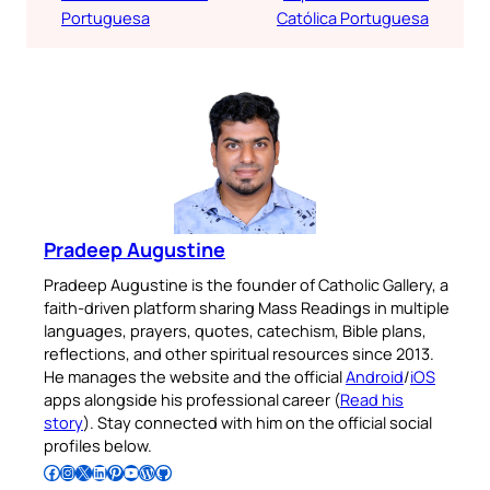
Portuguesa
Católica Portuguesa
Pradeep Augustine
Pradeep Augustine is the founder of Catholic Gallery, a
faith-driven platform sharing Mass Readings in multiple
languages, prayers, quotes, catechism, Bible plans,
reflections, and other spiritual resources since 2013.
He manages the website and the official
Android
/
iOS
apps alongside his professional career (
Read his
story
). Stay connected with him on the official social
profiles below.
Follow Pradeep on Facebook
Follow Pradeep on Instagram
Follow Pradeep on X
Follow Pradeep on LinkedIn
Follow Pradeep on Pinterest
Subscribe to Pradeep’s Youtube Channel
Follow Pradeep on WordPress
Follow Pradeep on GitHub