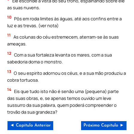
Ele esconde a vista do seu trono, espalhando sobre ele
as suas nuvens.
10
Pôs em roda limites às águas, até aos confins entre a
luz e as trevas. (ver nota)
11
As colunas do céu estremecem, aterram-se às suas
ameaças.
12
Com a sua fortaleza levanta os mares, com a sua
sabedoria doma o monstro.
13
O seu espirito adornou os céus, e a sua mão produziu a
cobra tortuosa.
14
Eis que tudo isto não é senão uma (pequena) parte
das suas obras, e, se apenas temos ouvido um leve
sussurro da sua palavra, quem poderá compreender o
trovão da sua grandeza?
◄ Capítulo Anterior
Próximo Capítulo ►