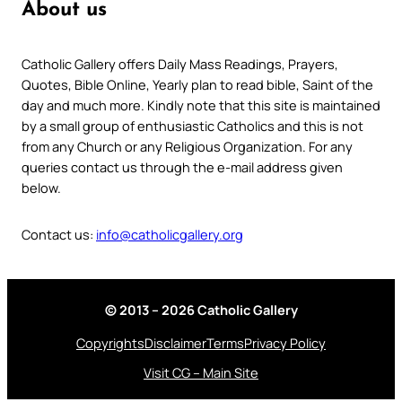
About us
Catholic Gallery offers Daily Mass Readings, Prayers,
Quotes, Bible Online, Yearly plan to read bible, Saint of the
day and much more. Kindly note that this site is maintained
by a small group of enthusiastic Catholics and this is not
from any Church or any Religious Organization. For any
queries contact us through the e-mail address given
below.
Contact us:
info@catholicgallery.org
© 2013 – 2026 Catholic Gallery
Copyrights
Disclaimer
Terms
Privacy Policy
Visit CG – Main Site