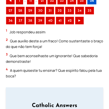
..
..
◄
1
11
21
22
23
24
25
26
27
28
29
30
31
32
33
34
35
36
37
38
39
40
41
42
►
1
Job respondeu assim:
2
Que auxílio deste a um fraco! Como sustentaste o braço
do que não tem força!
3
Que bem aconselhaste um ignorante! Que sabedoria
demonstraste!
4
A quem quiseste tu ensinar? Que espírito falou pela tua
boca?
Catholic Answers