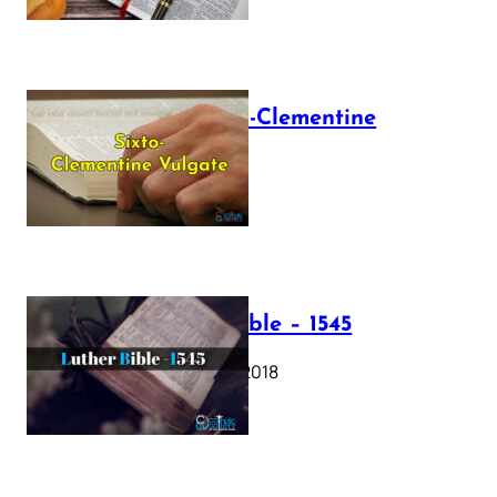
The Sixto-Clementine
Vulgate
July 12, 2025
Luther Bible – 1545
October 17, 2018