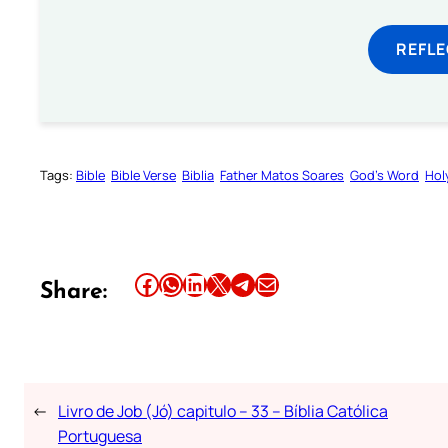
REFL
Tags:
Bible
Bible Verse
Biblia
Father Matos Soares
God’s Word
Hol
Share this article on Facebook
Share this article on WhatsApp
Share this article on LinkedIn
Share this article on X
Share this article on Telegram
Email this Article
Share:
←
Livro de Job (Jó) capitulo – 33 – Bíblia Católica
Portuguesa