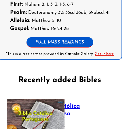
First:
Nahum 2: 1, 3; 3: 1-3, 6-7
Psalm:
Deuteronomy 32: 35cd-36ab, 39abcd, 41
Alleluia:
Matthew 5: 10
Gospel:
Matthew 16: 24-28
FULL MASS READINGS
*This is a free service provided by Catholic Gallery.
Get it here
Recently added Bibles
Bíblia Católica
Portuguesa
July 16, 2025