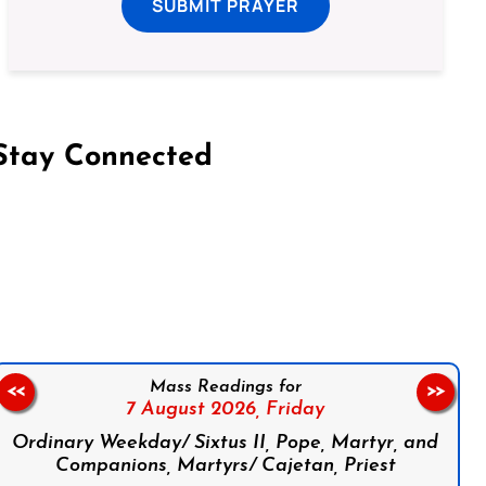
SUBMIT PRAYER
Stay Connected
on Facebook
Follow us on Instagram
Follow us on X
Subscribe to our YouTube Channel
Follow us on WhatsApp
Mass Readings for
<<
>>
7 August 2026,
Friday
Ordinary Weekday/ Sixtus II, Pope, Martyr, and
Companions, Martyrs/ Cajetan, Priest