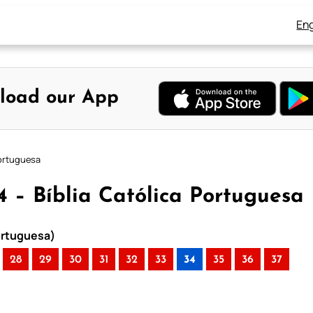
Eng
load our App
Portuguesa
34 – Bíblia Católica Portuguesa
Portuguesa)
28
29
30
31
32
33
34
35
36
37