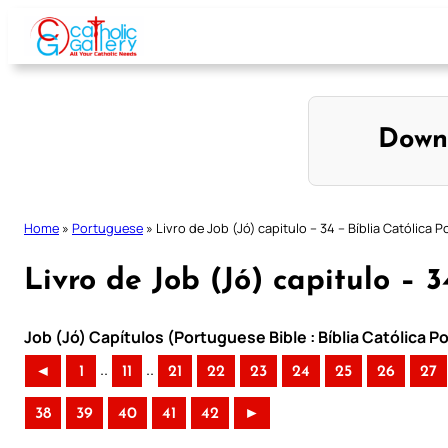
Skip
to
content
Down
Home
»
Portuguese
»
Livro de Job (Jó) capitulo – 34 – Bíblia Católica 
Livro de Job (Jó) capitulo – 
Job (Jó) Capítulos (Portuguese Bible : Bíblia Católica 
..
..
◄
1
11
21
22
23
24
25
26
27
38
39
40
41
42
►