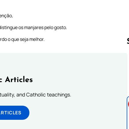
tenção,
distingue os manjares pelo gosto.
do o que seja melhor.
Follow us 
c Articles
rituality, and Catholic teachings.
ARTICLES