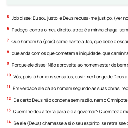
5
Job disse: Eu sou justo, e Deus recusa-me justiço, (ver n
6
Padeço, contra o meu direito, atroz é a minha chaga, sem
7
Que homem há (pois) semelhante a Job, que bebe o escá
8
que anda com os que cometem a iniquidade, que caminh
9
Porque ele disse: Não aproveita ao homem estar de bem 
10
Vós, pois, ó homens sensatos, ouvi-me: Longe de Deus a 
11
Em verdade ele dá ao homem segundo as suas obras, re
12
De certo Deus não condena sem razão, nem o Omnipotent
13
Quem lhe deu a terra para ele a governar? Quem fez o m
14
Se ele (Deus) chamasse a si o seu espírito, se retraísse 