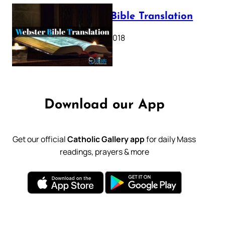
Webster Bible Translation
October 11, 2018
Download our App
Get our official
Catholic Gallery app
for daily Mass
readings, prayers & more