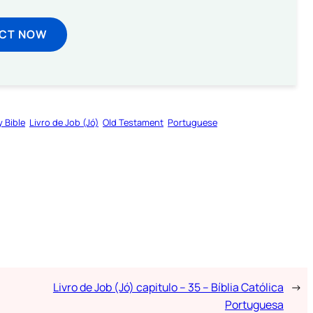
ECT NOW
y Bible
Livro de Job (Jó)
Old Testament
Portuguese
Livro de Job (Jó) capitulo – 35 – Bíblia Católica
→
Portuguesa