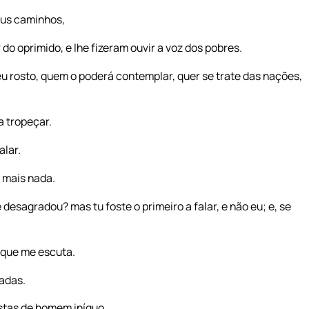
eus caminhos,
o oprimido, e lhe fizeram ouvir a voz dos pobres.
u rosto, quem o poderá contemplar, quer se trate das nações,
a tropeçar.
alar.
i mais nada.
desagradou? mas tu foste o primeiro a falar, e não eu; e, se
 que me escuta.
adas.
ostas de homem iníquo,