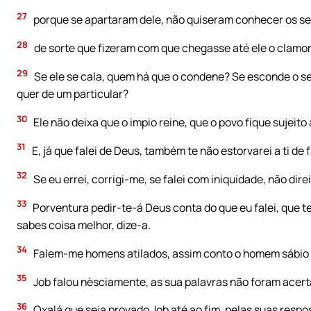
27
porque se apartaram dele, não quiseram conhecer os s
28
de sorte que fizeram com que chegasse até ele o clamor d
29
Se ele se cala, quem há que o condene? Se esconde o se
quer de um particular?
30
Ele não deixa que o impio reine, que o povo fique sujeito 
31
E, já que falei de Deus, também te não estorvarei a ti de f
32
Se eu errei, corrigi-me, se falei com iniquidade, não dire
33
Porventura pedir-te-á Deus conta do que eu falei, que te 
sabes coisa melhor, dize-a.
34
Falem-me homens atilados, assim conto o homem sábio
35
Job falou nèsciamente, as sua palavras não foram acert
36
Oxalá que seja provado Job até ao fim, pelas suas resp