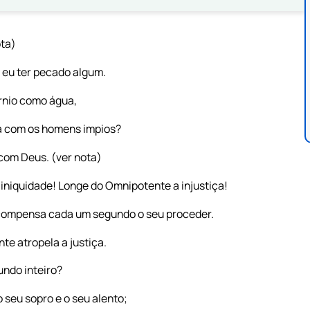
ota)
 eu ter pecado algum.
rnio como água,
a com os homens impios?
com Deus. (ver nota)
iniquidade! Longe do Omnipotente a injustiça!
compensa cada um segundo o seu proceder.
e atropela a justiça.
undo inteiro?
o seu sopro e o seu alento;