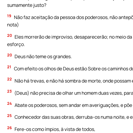
sumamente justo?
19
Não faz aceitação da pessoa dos poderosos, não antepõe
nota)
20
Eles morrerão de improviso, desaparecerão; no meio da 
esforço.
20
Deus não teme os grandes.
21
Com efeito os olhos de Deus estão Sobre os caminhos do
22
Não há trevas, e não há sombra de morte, onde possam 
23
(Deus) não precisa de olhar um homem duas vezes, para 
24
Abate os poderosos, sem andar em averiguações, e põe 
25
Conhecedor das suas obras, derruba-os numa noite, e el
26
Fere-os como ímpios, à vista de todos,