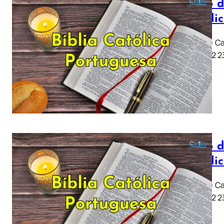
Livro d
Católi
Job (Jó) Ca
11 .. 21 22
Livro d
Católi
Job (Jó) Ca
11 .. 21 22