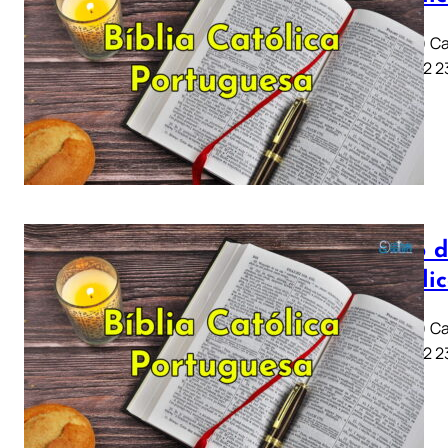
Job (Jó) Ca
11 .. 21 22
Livro d
Católi
Job (Jó) Ca
11 .. 21 22