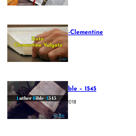
The Sixto-Clementine
Vulgate
July 12, 2025
Luther Bible – 1545
October 17, 2018