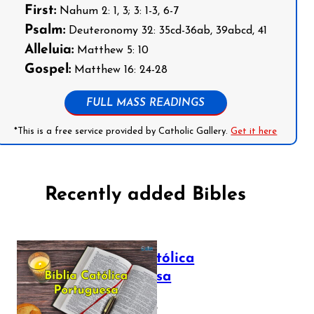
First:
Nahum 2: 1, 3; 3: 1-3, 6-7
Psalm:
Deuteronomy 32: 35cd-36ab, 39abcd, 41
Alleluia:
Matthew 5: 10
Gospel:
Matthew 16: 24-28
FULL MASS READINGS
*This is a free service provided by Catholic Gallery.
Get it here
Recently added Bibles
Bíblia Católica
Portuguesa
July 16, 2025