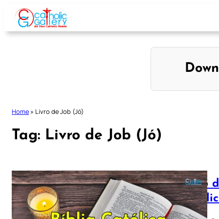
Skip
to
content
Down
Home
»
Livro de Job (Jó)
Tag:
Livro de Job (Jó)
Livro d
Católi