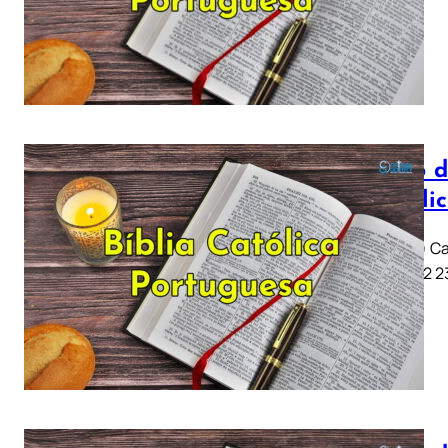
Livro d
Católi
Job (Jó) Ca
11 .. 21 22