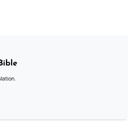
Bible
lation.