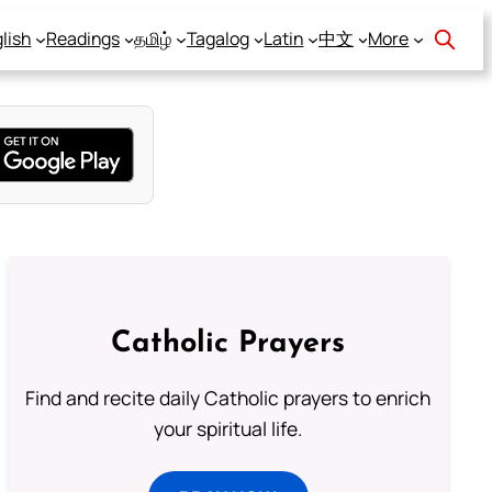
lish
Readings
தமிழ்
Tagalog
Latin
中文
More
Catholic Prayers
Find and recite daily Catholic prayers to enrich
your spiritual life.