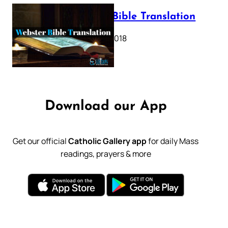
Webster Bible Translation
October 11, 2018
Download our App
Get our official
Catholic Gallery app
for daily Mass
readings, prayers & more