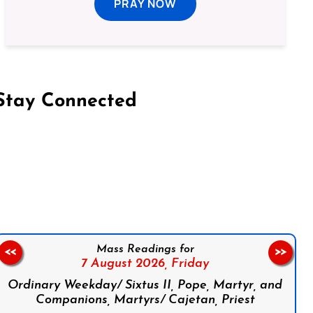
PRAY NOW
Stay Connected
on Facebook
Follow us on Instagram
Follow us on X
Subscribe to our YouTube Channel
Follow us on WhatsApp
Mass Readings for
<<
>>
7 August 2026,
Friday
Ordinary Weekday/ Sixtus II, Pope, Martyr, and
Companions, Martyrs/ Cajetan, Priest