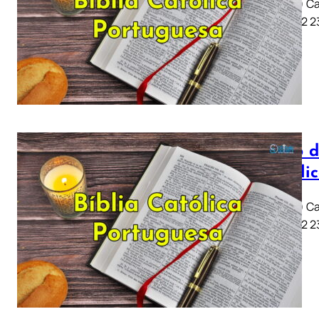
Job (Jó) Ca
11 .. 21 22
Livro d
Católi
Job (Jó) Ca
11 .. 21 22