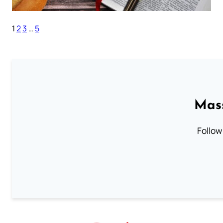
1
2
3
…
5
Mass
Follow