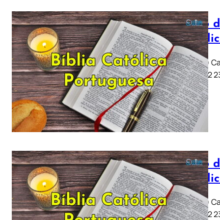
Livro d
Católi
Job (Jó) Ca
11 .. 21 22
Livro d
Católi
Job (Jó) Ca
11 .. 21 22