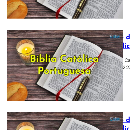
Livro d
Católi
Job (Jó) Ca
11 .. 21 22
Livro d
Católi