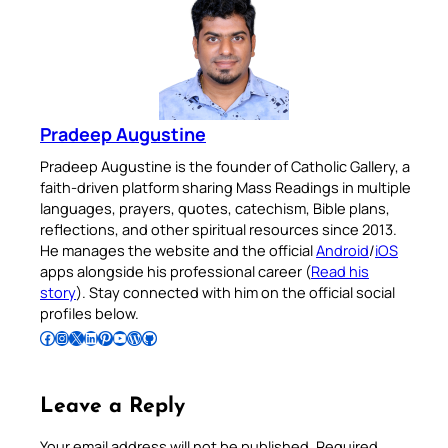
Pradeep Augustine
Pradeep Augustine is the founder of Catholic Gallery, a
faith-driven platform sharing Mass Readings in multiple
languages, prayers, quotes, catechism, Bible plans,
reflections, and other spiritual resources since 2013.
He manages the website and the official
Android
/
iOS
apps alongside his professional career (
Read his
story
). Stay connected with him on the official social
profiles below.
Follow Pradeep on Facebook
Follow Pradeep on Instagram
Follow Pradeep on X
Follow Pradeep on LinkedIn
Follow Pradeep on Pinterest
Subscribe to Pradeep’s Youtube Channel
Follow Pradeep on WordPress
Follow Pradeep on GitHub
Leave a Reply
Your email address will not be published.
Required