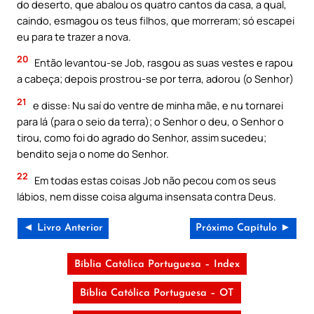
do deserto, que abalou os quatro cantos da casa, a qual,
caindo, esmagou os teus filhos, que morreram; só escapei
eu para te trazer a nova.
20
Então levantou-se Job, rasgou as suas vestes e rapou
a cabeça; depois prostrou-se por terra, adorou (o Senhor)
21
e disse: Nu saí do ventre de minha mãe, e nu tornarei
para lá (para o seio da terra); o Senhor o deu, o Senhor o
tirou, como foi do agrado do Senhor, assim sucedeu;
bendito seja o nome do Senhor.
22
Em todas estas coisas Job não pecou com os seus
lábios, nem disse coisa alguma insensata contra Deus.
◄ Livro Anterior
Próximo Capítulo ►
Bíblia Católica Portuguesa – Index
Bíblia Católica Portuguesa – OT