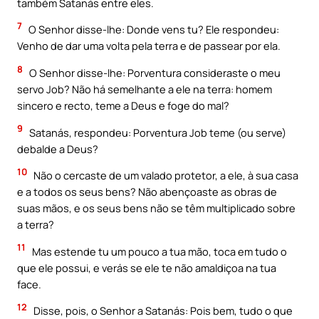
também Satanás entre eles.
7
O Senhor disse-lhe: Donde vens tu? Ele respondeu:
Venho de dar uma volta pela terra e de passear por ela.
8
O Senhor disse-lhe: Porventura consideraste o meu
servo Job? Não há semelhante a ele na terra: homem
sincero e recto, teme a Deus e foge do mal?
9
Satanás, respondeu: Porventura Job teme (ou serve)
debalde a Deus?
10
Não o cercaste de um valado protetor, a ele, à sua casa
e a todos os seus bens? Não abençoaste as obras de
suas mãos, e os seus bens não se têm multiplicado sobre
a terra?
11
Mas estende tu um pouco a tua mão, toca em tudo o
que ele possui, e verás se ele te não amaldiçoa na tua
face.
12
Disse, pois, o Senhor a Satanás: Pois bem, tudo o que