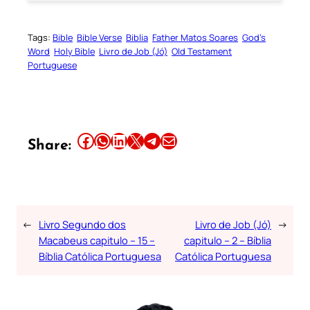
Tags:
Bible
Bible Verse
Biblia
Father Matos Soares
God’s
Word
Holy Bible
Livro de Job (Jó)
Old Testament
Portuguese
Share this article on Facebook
Share this article on WhatsApp
Share this article on LinkedIn
Share this article on X
Share this article on Telegram
Email this Article
Share:
←
Livro Segundo dos
Livro de Job (Jó)
→
Macabeus capitulo – 15 –
capitulo – 2 – Bíblia
Bíblia Católica Portuguesa
Católica Portuguesa