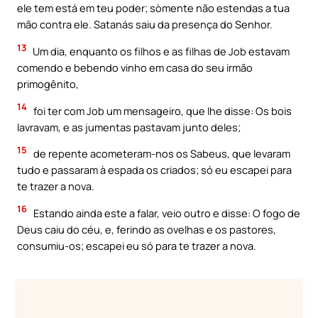
ele tem está em teu poder; sòmente não estendas a tua
mão contra ele. Satanás saiu da presença do Senhor.
13
Um dia, enquanto os filhos e as filhas de Job estavam
comendo e bebendo vinho em casa do seu irmão
primogênito,
14
foi ter com Job um mensageiro, que lhe disse: Os bois
lavravam, e as jumentas pastavam junto deles;
15
de repente acometeram-nos os Sabeus, que levaram
tudo e passaram à espada os criados; só eu escapei para
te trazer a nova.
16
Estando ainda este a falar, veio outro e disse: O fogo de
Deus caiu do céu, e, ferindo as ovelhas e os pastores,
consumiu-os; escapei eu só para te trazer a nova.