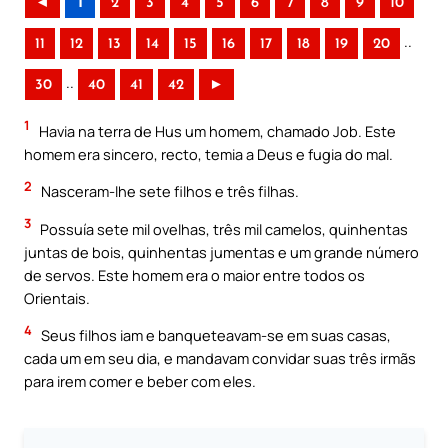
◄
1
2
3
4
5
6
7
8
9
10
..
11
12
13
14
15
16
17
18
19
20
..
30
40
41
42
►
1
Havia na terra de Hus um homem, chamado Job. Este
homem era sincero, recto, temia a Deus e fugia do mal.
2
Nasceram-lhe sete filhos e três filhas.
3
Possuía sete mil ovelhas, três mil camelos, quinhentas
juntas de bois, quinhentas jumentas e um grande número
de servos. Este homem era o maior entre todos os
Orientais.
4
Seus filhos iam e banqueteavam-se em suas casas,
cada um em seu dia, e mandavam convidar suas três irmãs
para irem comer e beber com eles.