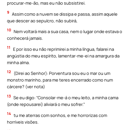
procurar-me-ão, mas eu não subsistirei.
9
Assim como a nuvem se dissipa e passa, assim aquele
que descer ao sepulcro, não subirá,
10
Nem voltará mais a sua casa, nem o lugar onde estava o
conhecerá jamais.
11
E por isso eu não reprimirei a minha língua, falarei na
angústia do meu espírito, lamentar-me-ei na amargura da
minha alma.
12
(Direi ao Senhor): Porventura sou eu o mar ou um
monstro marinho, para me teres encerrado como num
cárcere? (ver nota)
13
Se eu digo: “Consolar-me-á o meu leito, a minha cama
(onde repousarei) aliviará o meu sofrer.”
14
tu me aterras com sonhos, e me horrorizas com
horríveis visões.