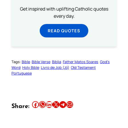
Get inspired with uplifting Catholic quotes
every day.
READ QUOTES
Tags:
Bible
Bible Verse
Biblia
Father Matos Soares
God’s
Word
Holy Bible
Livro de Job (Jó)
Old Testament
Portuguese
Share this article on Facebook
Share this article on WhatsApp
Share this article on LinkedIn
Share this article on X
Share this article on Telegram
Email this Article
Share: