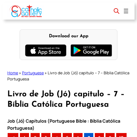
Skip
to
content
Download our App
Home
»
Portuguese
»
Livro de Job (Jó) capitulo – 7 – Bíblia Católica
Portuguesa
Livro de Job (Jó) capitulo – 7 –
Bíblia Católica Portuguesa
Job (Jó) Capítulos (Portuguese Bible : Bíblia Católica
Portuguesa)