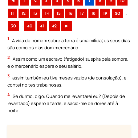
◄
1
2
3
4
5
6
7
8
9
10
..
11
12
13
14
15
16
17
18
19
20
..
30
40
41
42
►
1
A vida do homem sobre a terra é uma milícia; os seus dias
são como os dias dum mercenário.
2
Assim como um escravo (fatigado) suspira pela sombra,
e o mercenário espera o seu salário,
3
assim também eu tive meses vazios (de consolação), e
contei noites trabalhosas.
4
Se durmo, digo: Quando me levantarei eu? (Depois de
levantado) espero a tarde, e sacio-me de dores até à
noite.