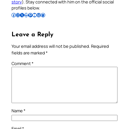
story
). Stay connected with him on the official social
profiles below.
Follow Pradeep on Facebook
Follow Pradeep on Instagram
Follow Pradeep on X
Follow Pradeep on LinkedIn
Follow Pradeep on Pinterest
Subscribe to Pradeep’s Youtube Channel
Follow Pradeep on WordPress
Follow Pradeep on GitHub
Leave a Reply
Your email address will not be published.
Required
fields are marked
*
Comment
*
Name
*
Email
*