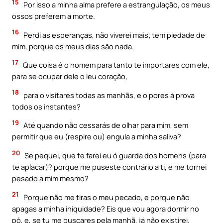
15
Por isso a minha alma prefere a estrangulação, os meus
ossos preferem a morte.
16
Perdi as esperanças, não viverei mais; tem piedade de
mim, porque os meus dias são nada.
17
Que coisa é o homem para tanto te importares com ele,
para se ocupar dele o leu coração,
18
para o visitares todas as manhãs, e o pores à prova
todos os instantes?
19
Até quando não cessarás de olhar para mim, sem
permitir que eu (respire ou) engula a minha saliva?
20
Se pequei, que te farei eu ó guarda dos homens (para
te aplacar)? porque me puseste contrário a ti, e me tornei
pesado a mim mesmo?
21
Porque não me tiras o meu pecado, e porque não
apagas a minha iniquidade? Eis que vou agora dormir no
pó, e, se tu me buscares pela manhã, já não existirei.