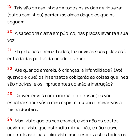
19
Tais são os caminhos de todos os ávidos de riqueza:
(estes caminhos) perdem as almas daqueles que os
seguem.
20
A sabedoria clama em público, nas praças levanta a sua
voz.
21
Ela grita nas encruzilhadas, faz ouvir as suas palavras à
entrada das portas da cidade, dizendo:
22
Até quando amareis, ó crianças, a infantilidade? (Até
quando é que) os insensatos cobiçarão as coisas que lhes
são nocivas, e os imprudentes odiarão a instrução?
23
Convertei-vos com a minha repreensão; eu vou
espalhar sobre vós o meu espírito, eu vou ensinar-vos a
minha doutrina.
24
Mas, visto que eu vos chamei, e vós não quisestes
ouvir-me, visto que estendi a minha mão, e não houve
quem olhasse para mim, visto que desprezastes todos os