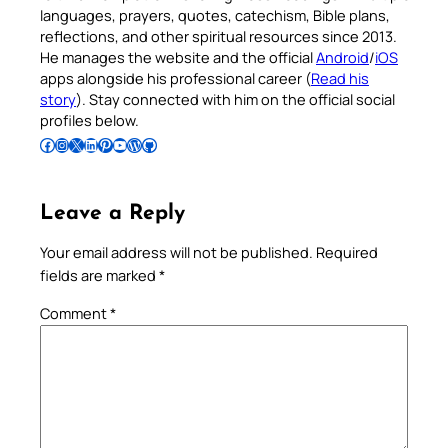
languages, prayers, quotes, catechism, Bible plans,
reflections, and other spiritual resources since 2013.
He manages the website and the official
Android
/
iOS
apps alongside his professional career (
Read his
story
). Stay connected with him on the official social
profiles below.
Follow Pradeep on Facebook
Follow Pradeep on Instagram
Follow Pradeep on X
Follow Pradeep on LinkedIn
Follow Pradeep on Pinterest
Subscribe to Pradeep’s Youtube Channel
Follow Pradeep on WordPress
Follow Pradeep on GitHub
Leave a Reply
Your email address will not be published.
Required
fields are marked
*
Comment
*