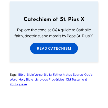
Catechism of St. Pius X
Explore the concise Q&A guide to Catholic
faith, doctrine, and morals by Pope St. Pius X.
READ CATECHISM
Tags:
Bible
Bible Verse
Biblia
Father Matos Soares
God’s
Word
Holy Bible
Livro dos Provérbios
Old Testament
Portuguese