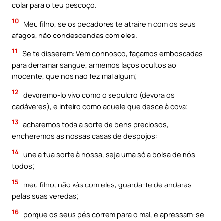
colar para o teu pescoço.
10
Meu filho, se os pecadores te atraírem com os seus
afagos, não condescendas com eles.
11
Se te disserem: Vem connosco, façamos emboscadas
para derramar sangue, armemos laços ocultos ao
inocente, que nos não fez mal algum;
12
devoremo-lo vivo como o sepulcro (devora os
cadáveres), e inteiro como aquele que desce à cova;
13
acharemos toda a sorte de bens preciosos,
encheremos as nossas casas de despojos:
14
une a tua sorte à nossa, seja uma só a bolsa de nós
todos;
15
meu filho, não vás com eles, guarda-te de andares
pelas suas veredas;
16
porque os seus pés correm para o mal, e apressam-se