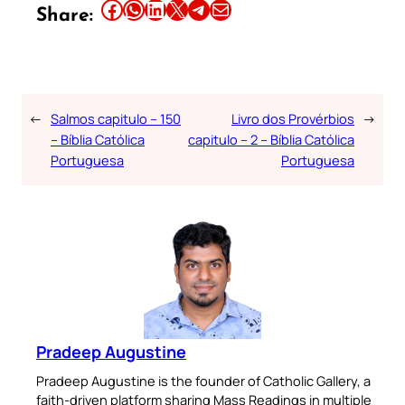
Share this article on Facebook
Share this article on WhatsApp
Share this article on LinkedIn
Share this article on X
Share this article on Telegram
Email this Article
Share:
←
Salmos capitulo – 150
Livro dos Provérbios
→
– Bíblia Católica
capitulo – 2 – Bíblia Católica
Portuguesa
Portuguesa
Pradeep Augustine
Pradeep Augustine is the founder of Catholic Gallery, a
faith-driven platform sharing Mass Readings in multiple