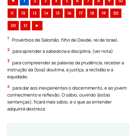
◄
1
2
3
4
5
6
7
8
9
10
..
11
12
13
14
15
16
17
18
19
20
30
31
►
1
Provérbios de Salomão, filho de Davide, rei de Israel,
2
para aprender a sabedoria e disciplina; (ver nota)
3
para compreender as palavras da prudência, receber a
instrução da (boa) doutrina, a justiça, a rectidão e a
equidade;
4
para dar aos inexperientes o discernimento, e ao jovem
conhecimento e reflexão. O sábio, ouvindo (estas
sentenças), ficará mais sábio, e o que as entender
adquirirá destreza