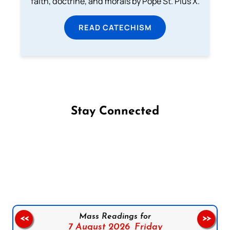
faith, doctrine, and morals by Pope St. Pius X.
READ CATECHISM
Stay Connected
Follow us on Facebook
Follow us on Instagram
Follow us on X
Subscribe to our YouTube Channel
Follow us on WhatsApp
Mass Readings for
<<
>>
7 August 2026,
Friday