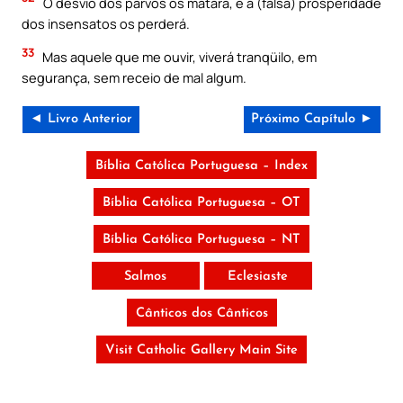
O desvio dos parvos os matará, e a (falsa) prosperidade
dos insensatos os perderá.
33
Mas aquele que me ouvir, viverá tranqüilo, em
segurança, sem receio de mal algum.
◄ Livro Anterior
Próximo Capítulo ►
Bíblia Católica Portuguesa – Index
Bíblia Católica Portuguesa – OT
Bíblia Católica Portuguesa – NT
Salmos
Eclesiaste
Cânticos dos Cânticos
Visit Catholic Gallery Main Site