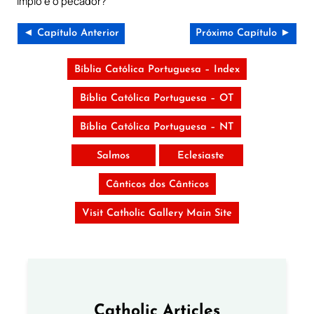
ímpio e o pecador?
◄ Capítulo Anterior
Próximo Capítulo ►
Bíblia Católica Portuguesa – Index
Bíblia Católica Portuguesa – OT
Bíblia Católica Portuguesa – NT
Salmos
Eclesiaste
Cânticos dos Cânticos
Visit Catholic Gallery Main Site
Catholic Articles