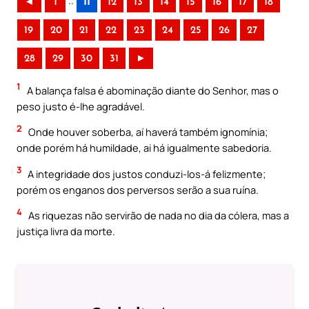
..
◄
1
11
12
13
14
15
16
17
18
19
20
21
22
23
24
25
26
27
28
29
30
31
►
1
A balança falsa é abominação diante do Senhor, mas o
peso justo é-lhe agradável.
2
Onde houver soberba, aí haverá também ignomínia;
onde porém há humildade, ai há igualmente sabedoria.
3
A integridade dos justos conduzi-los-á felizmente;
porém os enganos dos perversos serão a sua ruína.
4
As riquezas não servirão de nada no dia da cólera, mas a
justiça livra da morte.