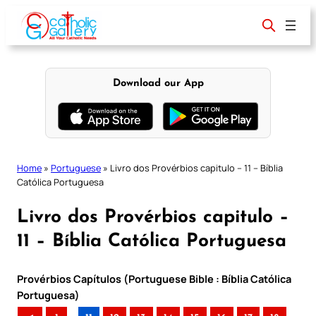
Skip
to
content
Download our App
Home
»
Portuguese
»
Livro dos Provérbios capitulo – 11 – Bíblia
Católica Portuguesa
Livro dos Provérbios capitulo –
11 – Bíblia Católica Portuguesa
Provérbios Capítulos (Portuguese Bible : Bíblia Católica
Portuguesa)