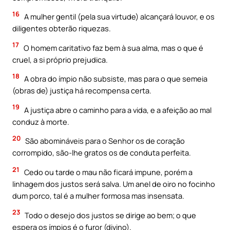
16
A mulher gentil (pela sua virtude) alcançará louvor, e os
diligentes obterão riquezas.
17
O homem caritativo faz bem à sua alma, mas o que é
cruel, a si próprio prejudica.
18
A obra do ímpio não subsiste, mas para o que semeia
(obras de) justiça há recompensa certa.
19
A justiça abre o caminho para a vida, e a afeição ao mal
conduz à morte.
20
São abomináveis para o Senhor os de coração
corrompido, são-lhe gratos os de conduta perfeita.
21
Cedo ou tarde o mau não ficará impune, porém a
linhagem dos justos será salva. Um anel de oiro no focinho
dum porco, tal é a mulher formosa mas insensata.
23
Todo o desejo dos justos se dirige ao bem; o que
espera os ímpios é o furor (divino).