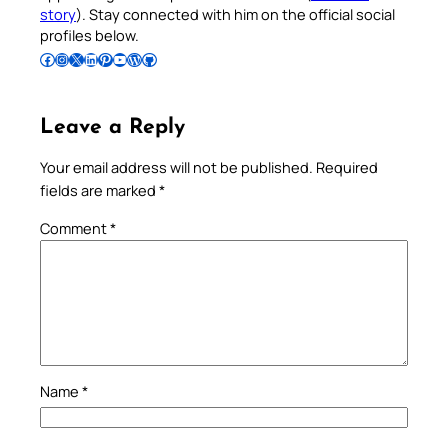
story
). Stay connected with him on the official social
profiles below.
Follow Pradeep on Facebook
Follow Pradeep on Instagram
Follow Pradeep on X
Follow Pradeep on LinkedIn
Follow Pradeep on Pinterest
Subscribe to Pradeep’s Youtube Channel
Follow Pradeep on WordPress
Follow Pradeep on GitHub
Leave a Reply
Your email address will not be published.
Required
fields are marked
*
Comment
*
Name
*