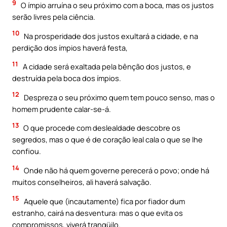
9
O ímpio arruína o seu próximo com a boca, mas os justos
serão livres pela ciência.
10
Na prosperidade dos justos exultará a cidade, e na
perdição dos ímpios haverá festa,
11
A cidade será exaltada pela bênção dos justos, e
destruída pela boca dos ímpios.
12
Despreza o seu próximo quem tem pouco senso, mas o
homem prudente calar-se-á.
13
O que procede com deslealdade descobre os
segredos, mas o que é de coração leal cala o que se lhe
confiou.
14
Onde não há quem governe perecerá o povo; onde há
muitos conselheiros, ali haverá salvação.
15
Aquele que (incautamente) fica por fiador dum
estranho, cairá na desventura: mas o que evita os
compromissos, viverá tranqüilo.