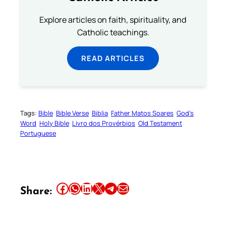
Explore articles on faith, spirituality, and
Catholic teachings.
READ ARTICLES
Tags:
Bible
Bible Verse
Biblia
Father Matos Soares
God’s
Word
Holy Bible
Livro dos Provérbios
Old Testament
Portuguese
Share this article on Facebook
Share this article on WhatsApp
Share this article on LinkedIn
Share this article on X
Share this article on Telegram
Email this Article
Share: