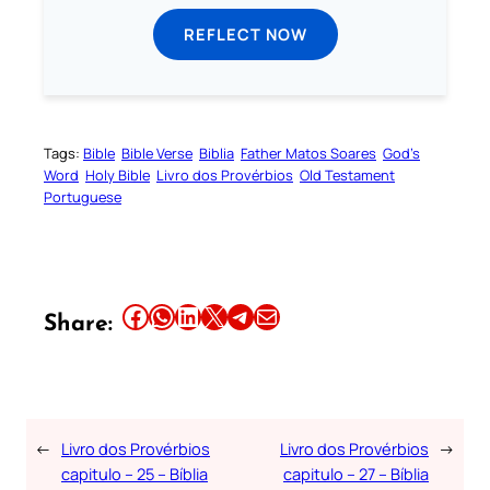
REFLECT NOW
Tags:
Bible
Bible Verse
Biblia
Father Matos Soares
God’s
Word
Holy Bible
Livro dos Provérbios
Old Testament
Portuguese
Share this article on Facebook
Share this article on WhatsApp
Share this article on LinkedIn
Share this article on X
Share this article on Telegram
Email this Article
Share:
←
Livro dos Provérbios
Livro dos Provérbios
→
capitulo – 25 – Bíblia
capitulo – 27 – Bíblia