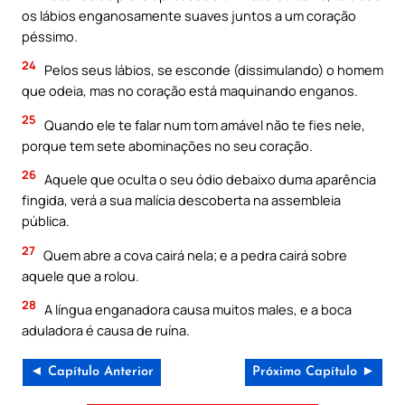
os lábios enganosamente suaves juntos a um coração
péssimo.
24
Pelos seus lábios, se esconde (dissimulando) o homem
que odeia, mas no coração está maquinando enganos.
25
Quando ele te falar num tom amável não te fies nele,
porque tem sete abominações no seu coração.
26
Aquele que oculta o seu ódio debaixo duma aparência
fingida, verá a sua malícia descoberta na assembleia
pública.
27
Quem abre a cova cairá nela; e a pedra cairá sobre
aquele que a rolou.
28
A língua enganadora causa muitos males, e a boca
aduladora é causa de ruína.
◄ Capítulo Anterior
Próximo Capítulo ►