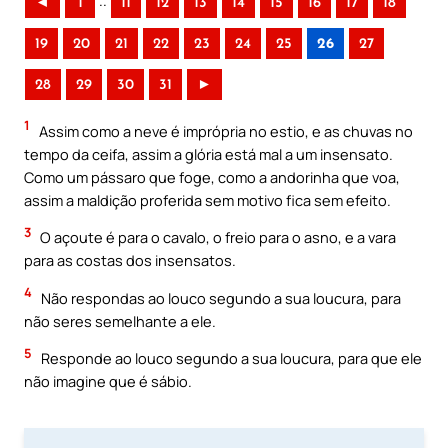
..
◄
1
11
12
13
14
15
16
17
18
19
20
21
22
23
24
25
26
27
28
29
30
31
►
1
Assim como a neve é imprópria no estio, e as chuvas no
tempo da ceifa, assim a glória está mal a um insensato.
Como um pássaro que foge, como a andorinha que voa,
assim a maldição proferida sem motivo fica sem efeito.
3
O açoute é para o cavalo, o freio para o asno, e a vara
para as costas dos insensatos.
4
Não respondas ao louco segundo a sua loucura, para
não seres semelhante a ele.
5
Responde ao louco segundo a sua loucura, para que ele
não imagine que é sábio.