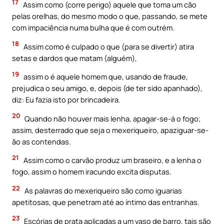
17
Assim como (corre perigo) aquele que toma um cão
pelas orelhas, do mesmo modo o que, passando, se mete
com impaciência numa bulha que é com outrém.
18
Assim como é culpado o que (para se divertir) atira
setas e dardos que matam (alguém),
19
assim o é aquele homem que, usando de fraude,
prejudica o seu amigo, e, depois (de ter sido apanhado),
diz: Eu fazia isto por brincadeira.
20
Quando não houver mais lenha, apagar-se-á o fogo;
assim, desterrado que seja o mexeriqueiro, apaziguar-se-
ão as contendas.
21
Assim como o carvão produz um braseiro, e a lenha o
fogo, assim o homem iracundo excita disputas.
22
As palavras do mexeriqueiro são como iguarias
apetitosas, que penetram até ao íntimo das entranhas.
23
Escórias de prata aplicadas a um vaso de barro, tais são