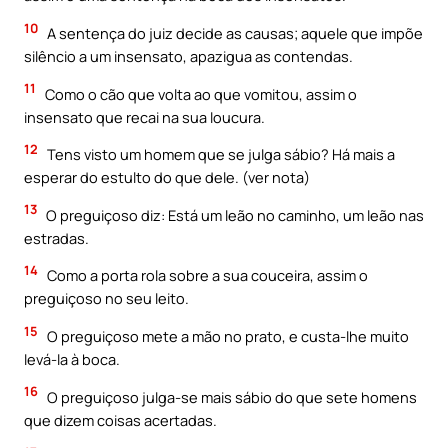
10
A sentença do juiz decide as causas; aquele que impõe
silêncio a um insensato, apazigua as contendas.
11
Como o cão que volta ao que vomitou, assim o
insensato que recai na sua loucura.
12
Tens visto um homem que se julga sábio? Há mais a
esperar do estulto do que dele. (ver nota)
13
O preguiçoso diz: Está um leão no caminho, um leão nas
estradas.
14
Como a porta rola sobre a sua couceira, assim o
preguiçoso no seu leito.
15
O preguiçoso mete a mão no prato, e custa-lhe muito
levá-la à boca.
16
O preguiçoso julga-se mais sábio do que sete homens
que dizem coisas acertadas.