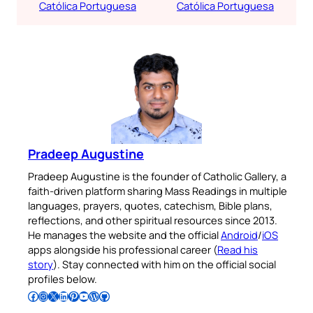
Católica Portuguesa
Católica Portuguesa
Pradeep Augustine
Pradeep Augustine is the founder of Catholic Gallery, a
faith-driven platform sharing Mass Readings in multiple
languages, prayers, quotes, catechism, Bible plans,
reflections, and other spiritual resources since 2013.
He manages the website and the official
Android
/
iOS
apps alongside his professional career (
Read his
story
). Stay connected with him on the official social
profiles below.
Follow Pradeep on Facebook
Follow Pradeep on Instagram
Follow Pradeep on X
Follow Pradeep on LinkedIn
Follow Pradeep on Pinterest
Subscribe to Pradeep’s Youtube Channel
Follow Pradeep on WordPress
Follow Pradeep on GitHub