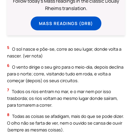
Follow today's Mass readings in the classic Douay
Rheims translation.
MASS READINGS (DRB)
5
O sol nasce e põe-se, corre ao seu lugar, donde volta a
nascer. (ver nota)
6
O vento dirige o seu giro para o meio-dia, depois declina
para o norte; corre, visitando tudo em roda, e volta a
começar (depois) os seus circuitos.
7
Todos os rios entram no mar, e o mar nem por isso
trasborda; os rios voltam ao mesmo lugar donde saíram,
para tornarem a correr.
8
Todas as coisas se afadigam, mais do que se pode dizer.
O olho não se farta de ver, nem o ouvido se cansa de ouvir
(sempre as mesmas coisas).