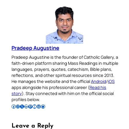
Pradeep Augustine
Pradeep Augustine is the founder of Catholic Gallery, a
faith-driven platform sharing Mass Readings in multiple
languages, prayers, quotes, catechism, Bible plans,
reflections, and other spiritual resources since 2013.
He manages the website and the official
Android
/
iOS
apps alongside his professional career (
Read his
story
). Stay connected with him on the official social
profiles below.
Follow Pradeep on Facebook
Follow Pradeep on Instagram
Follow Pradeep on X
Follow Pradeep on LinkedIn
Follow Pradeep on Pinterest
Subscribe to Pradeep’s Youtube Channel
Follow Pradeep on WordPress
Follow Pradeep on GitHub
Leave a Reply