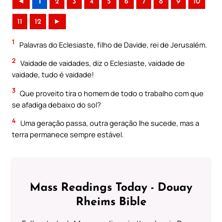
◄
1
2
3
4
5
6
7
8
9
10
11
12
►
1
Palavras do Eclesiaste, filho de Davide, rei de Jerusalém.
2
Vaidade de vaidades, diz o Eclesiaste, vaidade de
vaidade, tudo é vaidade!
3
Que proveito tira o homem de todo o trabalho com que
se afadiga debaixo do sol?
4
Uma geração passa, outra geração lhe sucede, mas a
terra permanece sempre estável.
Mass Readings Today - Douay
Rheims Bible