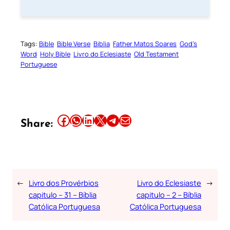
Tags:
Bible
Bible Verse
Biblia
Father Matos Soares
God’s
Word
Holy Bible
Livro do Eclesiaste
Old Testament
Portuguese
Share this article on Facebook
Share this article on WhatsApp
Share this article on LinkedIn
Share this article on X
Share this article on Telegram
Email this Article
Share:
←
Livro dos Provérbios
Livro do Eclesiaste
→
capitulo – 31 – Bíblia
capitulo – 2 – Bíblia
Católica Portuguesa
Católica Portuguesa