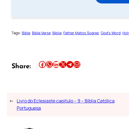
Tags:
Bible
Bible Verse
Biblia
Father Matos Soares
God’s Word
Hol
Share this article on Facebook
Share this article on WhatsApp
Share this article on LinkedIn
Share this article on X
Share this article on Telegram
Email this Article
Share:
←
Livro do Eclesiaste capitulo – 9 – Bíblia Católica
Portuguesa