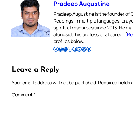
Pradeep Augustine
Pradeep Augustine is the founder of C
Readings in multiple languages, praye
spiritual resources since 2013. He ma
alongside his professional career (
Re
profiles below.
Follow Pradeep on Facebook
Follow Pradeep on Instagram
Follow Pradeep on X
Follow Pradeep on LinkedIn
Follow Pradeep on Pinterest
Subscribe to Pradeep’s Youtube Channel
Follow Pradeep on WordPress
Follow Pradeep on GitHub
Leave a Reply
Your email address will not be published.
Required fields
Comment
*