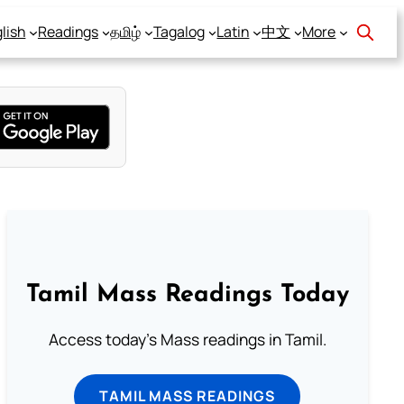
lish
Readings
தமிழ்
Tagalog
Latin
中文
More
Tamil Mass Readings Today
Access today's Mass readings in Tamil.
TAMIL MASS READINGS