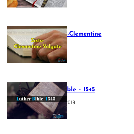
The Sixto-Clementine
Vulgate
July 12, 2025
Luther Bible – 1545
October 17, 2018