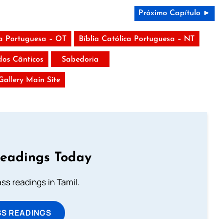
Próximo Capítulo ►
ca Portuguesa – OT
Bíblia Católica Portuguesa – NT
dos Cânticos
Sabedoria
 Gallery Main Site
Readings Today
s readings in Tamil.
SS READINGS