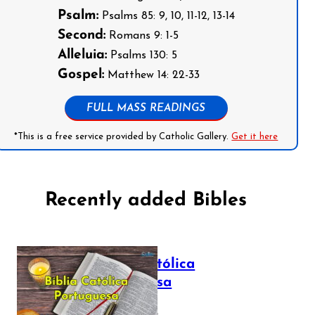
Psalm:
Psalms 85: 9, 10, 11-12, 13-14
Second:
Romans 9: 1-5
Alleluia:
Psalms 130: 5
Gospel:
Matthew 14: 22-33
FULL MASS READINGS
*This is a free service provided by Catholic Gallery.
Get it here
Recently added Bibles
Bíblia Católica
Portuguesa
July 16, 2025