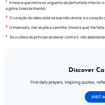
1
A mosca que morre no unguento do perfumista infecta-o 
a glória (mais brilhante).
2
O coração do sábio está na sua mão direita, e o coração 
3
O Insensato, mal se põe a caminho (mostra que) lhe falta 
4
Se a cólera do príncipe se elevar contra ti, não abandone
Discover Ca
Find daily prayers, inspiring quotes, ref
VISIT 