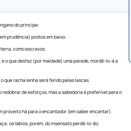
engano do príncipe:
 (em prudência) postos em baixo.
 terra, como escravos.
a; e o que desfaz (por maldade) uma parede, mordê-lo-á a
o que racha lenha será ferido pelas lascas.
o redobrar de esforços, mas a sabedoria é preferível para o
 proveito há para o encantador (em saber encantar).
ça; os lábios, porém, do insensato perdê-lo-ão.