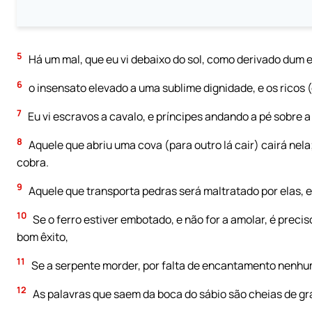
5
Há um mal, que eu vi debaixo do sol, como derivado dum 
6
o insensato elevado a uma sublime dignidade, e os ricos
7
Eu vi escravos a cavalo, e príncipes andando a pé sobre a
8
Aquele que abriu uma cova (para outro lá cair) cairá nel
cobra.
9
Aquele que transporta pedras será maltratado por elas, e 
10
Se o ferro estiver embotado, e não for a amolar, é precis
bom êxito,
11
Se a serpente morder, por falta de encantamento nenhum
12
As palavras que saem da boca do sábio são cheias de gra