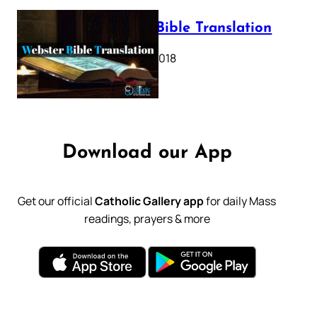
Webster Bible Translation
October 11, 2018
Download our App
Get our official
Catholic Gallery app
for daily Mass
readings, prayers & more