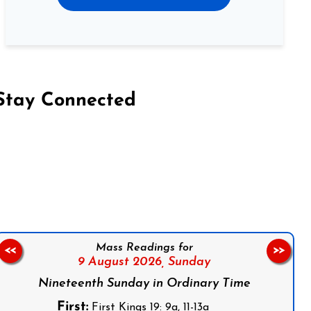
Stay Connected
on Facebook
Follow us on Instagram
Follow us on X
Subscribe to our YouTube Channel
Follow us on WhatsApp
Mass Readings for
<<
>>
9 August 2026,
Sunday
Nineteenth Sunday in Ordinary Time
First:
First Kings 19: 9a, 11-13a