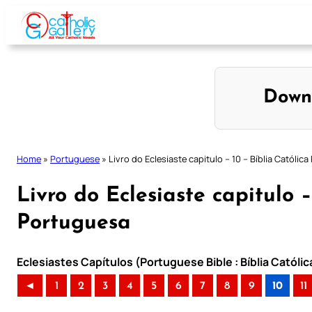
Skip
to
content
Down
Home
»
Portuguese
»
Livro do Eclesiaste capitulo – 10 – Bíblia Católic
Livro do Eclesiaste capitulo –
Portuguesa
Eclesiastes Capítulos (Portuguese Bible : Bíblia Católi
◄
1
2
3
4
5
6
7
8
9
10
11