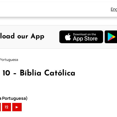
Eng
load our App
a Portuguesa
 10 – Bíblia Católica
ca Portuguesa)
12
►