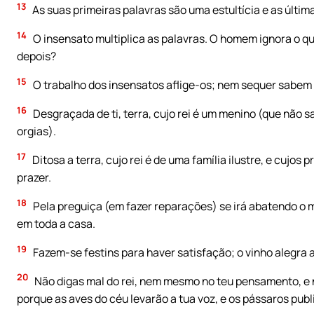
13
As suas primeiras palavras são uma estultícia e as últim
14
O insensato multiplica as palavras. O homem ignora o qu
depois?
15
O trabalho dos insensatos aflige-os; nem sequer sabem (
16
Desgraçada de ti, terra, cujo rei é um menino (que não
orgias).
17
Ditosa a terra, cujo rei é de uma família ilustre, e cujo
prazer.
18
Pela preguiça (em fazer reparações) se irá abatendo o m
em toda a casa.
19
Fazem-se festins para haver satisfação; o vinho alegra a 
20
Não digas mal do rei, nem mesmo no teu pensamento, e n
porque as aves do céu levarão a tua voz, e os pássaros publ