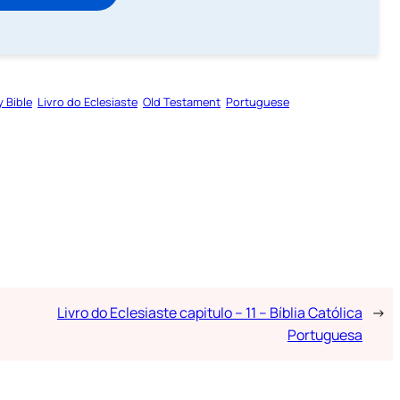
y Bible
Livro do Eclesiaste
Old Testament
Portuguese
Livro do Eclesiaste capitulo – 11 – Bíblia Católica
→
Portuguesa