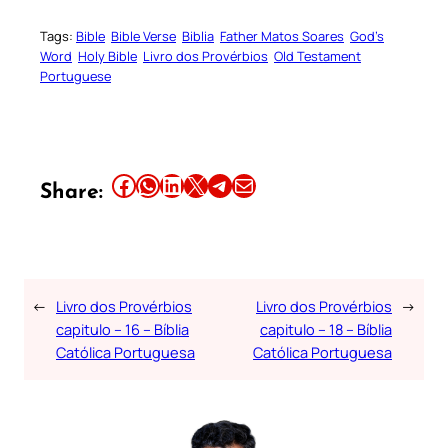
Tags:
Bible
Bible Verse
Biblia
Father Matos Soares
God’s
Word
Holy Bible
Livro dos Provérbios
Old Testament
Portuguese
Share this article on Facebook
Share this article on WhatsApp
Share this article on LinkedIn
Share this article on X
Share this article on Telegram
Email this Article
Share:
←
Livro dos Provérbios
Livro dos Provérbios
→
capitulo – 16 – Bíblia
capitulo – 18 – Bíblia
Católica Portuguesa
Católica Portuguesa