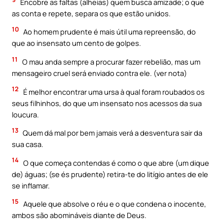
Encobre as faltas (alheias) quem busca amizade; o que
as conta e repete, separa os que estão unidos.
10
Ao homem prudente é mais útil uma repreensão, do
que ao insensato um cento de golpes.
11
O mau anda sempre a procurar fazer rebelião, mas um
mensageiro cruel será enviado contra ele. (ver nota)
12
É melhor encontrar uma ursa à qual foram roubados os
seus filhinhos, do que um insensato nos acessos da sua
loucura.
13
Quem dá mal por bem jamais verá a desventura sair da
sua casa.
14
O que começa contendas é como o que abre (um dique
de) águas; (se és prudente) retira-te do litígio antes de ele
se inflamar.
15
Aquele que absolve o réu e o que condena o inocente,
ambos são abomináveis diante de Deus.