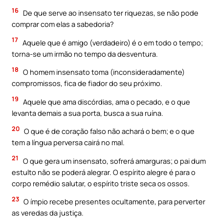
16
De que serve ao insensato ter riquezas, se não pode
comprar com elas a sabedoria?
17
Aquele que é amigo (verdadeiro) é o em todo o tempo;
torna-se um irmão no tempo da desventura.
18
O homem insensato toma (inconsideradamente)
compromissos, fica de fiador do seu próximo.
19
Aquele que ama discórdias, ama o pecado, e o que
levanta demais a sua porta, busca a sua ruína.
20
O que é de coração falso não achará o bem; e o que
tem a língua perversa cairá no mal.
21
O que gera um insensato, sofrerá amarguras; o pai dum
estulto não se poderá alegrar. O espírito alegre é para o
corpo remédio salutar, o espírito triste seca os ossos.
23
O ímpio recebe presentes ocultamente, para perverter
as veredas da justiça.