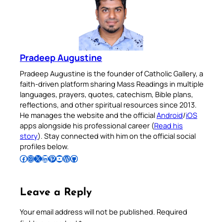
Pradeep Augustine
Pradeep Augustine is the founder of Catholic Gallery, a
faith-driven platform sharing Mass Readings in multiple
languages, prayers, quotes, catechism, Bible plans,
reflections, and other spiritual resources since 2013.
He manages the website and the official
Android
/
iOS
apps alongside his professional career (
Read his
story
). Stay connected with him on the official social
profiles below.
Follow Pradeep on Facebook
Follow Pradeep on Instagram
Follow Pradeep on X
Follow Pradeep on LinkedIn
Follow Pradeep on Pinterest
Subscribe to Pradeep’s Youtube Channel
Follow Pradeep on WordPress
Follow Pradeep on GitHub
Leave a Reply
Your email address will not be published.
Required