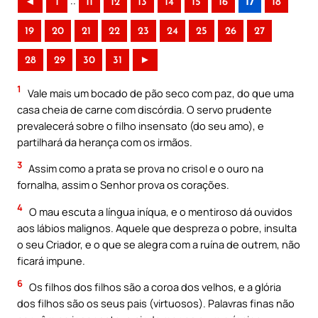
..
◄
1
11
12
13
14
15
16
17
18
19
20
21
22
23
24
25
26
27
28
29
30
31
►
1
Vale mais um bocado de pão seco com paz, do que uma
casa cheia de carne com discórdia. O servo prudente
prevalecerá sobre o filho insensato (do seu amo), e
partilhará da herança com os irmãos.
3
Assim como a prata se prova no crisol e o ouro na
fornalha, assim o Senhor prova os corações.
4
O mau escuta a língua iníqua, e o mentiroso dá ouvidos
aos lábios malignos. Aquele que despreza o pobre, insulta
o seu Criador, e o que se alegra com a ruína de outrem, não
ficará impune.
6
Os filhos dos filhos são a coroa dos velhos, e a glória
dos filhos são os seus pais (virtuosos). Palavras finas não