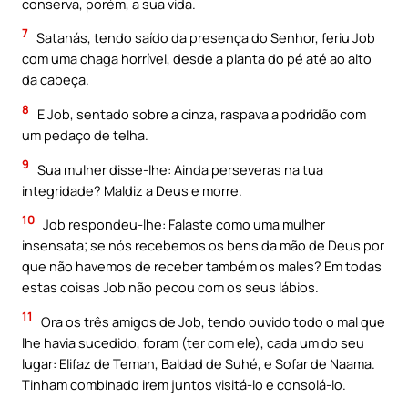
conserva, porém, a sua vida.
7
Satanás, tendo saído da presença do Senhor, feriu Job
com uma chaga horrível, desde a planta do pé até ao alto
da cabeça.
8
E Job, sentado sobre a cinza, raspava a podridão com
um pedaço de telha.
9
Sua mulher disse-lhe: Ainda perseveras na tua
integridade? Maldiz a Deus e morre.
10
Job respondeu-lhe: Falaste como uma mulher
insensata; se nós recebemos os bens da mão de Deus por
que não havemos de receber também os males? Em todas
estas coisas Job não pecou com os seus lábios.
11
Ora os três amigos de Job, tendo ouvido todo o mal que
lhe havia sucedido, foram (ter com ele), cada um do seu
lugar: Elifaz de Teman, Baldad de Suhé, e Sofar de Naama.
Tinham combinado irem juntos visitá-lo e consolá-lo.