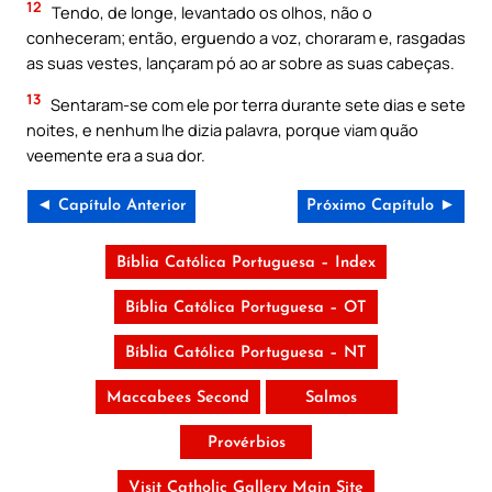
12
Tendo, de longe, levantado os olhos, não o
conheceram; então, erguendo a voz, choraram e, rasgadas
as suas vestes, lançaram pó ao ar sobre as suas cabeças.
13
Sentaram-se com ele por terra durante sete dias e sete
noites, e nenhum lhe dizia palavra, porque viam quão
veemente era a sua dor.
◄ Capítulo Anterior
Próximo Capítulo ►
Bíblia Católica Portuguesa – Index
Bíblia Católica Portuguesa – OT
Bíblia Católica Portuguesa – NT
Maccabees Second
Salmos
Provérbios
Visit Catholic Gallery Main Site