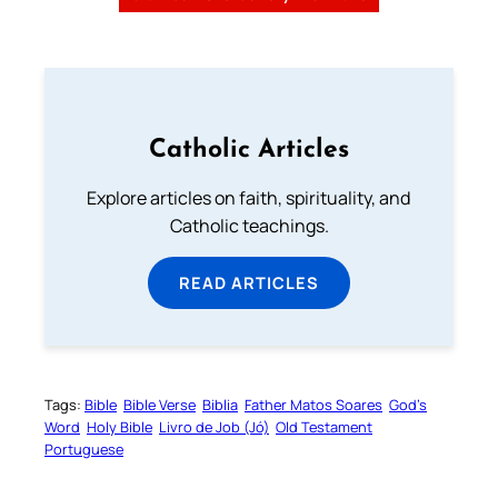
Catholic Articles
Explore articles on faith, spirituality, and
Catholic teachings.
READ ARTICLES
Tags:
Bible
Bible Verse
Biblia
Father Matos Soares
God’s
Word
Holy Bible
Livro de Job (Jó)
Old Testament
Portuguese