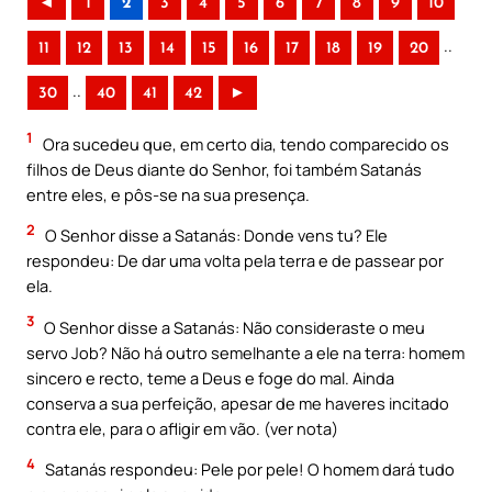
◄
1
2
3
4
5
6
7
8
9
10
..
11
12
13
14
15
16
17
18
19
20
..
30
40
41
42
►
1
Ora sucedeu que, em certo dia, tendo comparecido os
filhos de Deus diante do Senhor, foi também Satanás
entre eles, e pôs-se na sua presença.
2
O Senhor disse a Satanás: Donde vens tu? Ele
respondeu: De dar uma volta pela terra e de passear por
ela.
3
O Senhor disse a Satanás: Não consideraste o meu
servo Job? Não há outro semelhante a ele na terra: homem
sincero e recto, teme a Deus e foge do mal. Ainda
conserva a sua perfeição, apesar de me haveres incitado
contra ele, para o afligir em vão. (ver nota)
4
Satanás respondeu: Pele por pele! O homem dará tudo