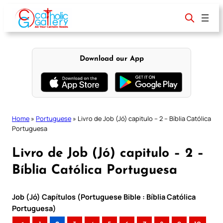
Skip
to
content
Download our App
Home
»
Portuguese
»
Livro de Job (Jó) capitulo – 2 – Bíblia Católica
Portuguesa
Livro de Job (Jó) capitulo – 2 –
Bíblia Católica Portuguesa
Job (Jó) Capítulos (Portuguese Bible : Bíblia Católica
Portuguesa)