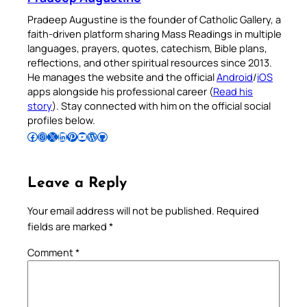
Pradeep Augustine is the founder of Catholic Gallery, a
faith-driven platform sharing Mass Readings in multiple
languages, prayers, quotes, catechism, Bible plans,
reflections, and other spiritual resources since 2013.
He manages the website and the official
Android
/
iOS
apps alongside his professional career (
Read his
story
). Stay connected with him on the official social
profiles below.
Follow Pradeep on Facebook
Follow Pradeep on Instagram
Follow Pradeep on X
Follow Pradeep on LinkedIn
Follow Pradeep on Pinterest
Subscribe to Pradeep’s Youtube Channel
Follow Pradeep on WordPress
Follow Pradeep on GitHub
Leave a Reply
Your email address will not be published.
Required
fields are marked
*
Comment
*