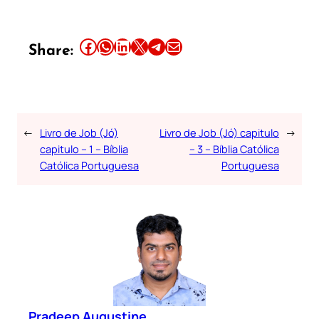
Share this article on Facebook
Share this article on WhatsApp
Share this article on LinkedIn
Share this article on X
Share this article on Telegram
Email this Article
Share:
←
Livro de Job (Jó)
Livro de Job (Jó) capitulo
→
capitulo – 1 – Bíblia
– 3 – Bíblia Católica
Católica Portuguesa
Portuguesa
Pradeep Augustine