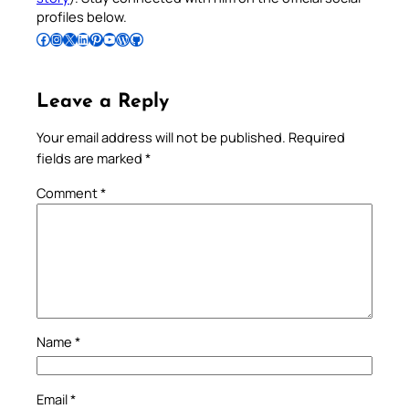
profiles below.
Follow Pradeep on Facebook
Follow Pradeep on Instagram
Follow Pradeep on X
Follow Pradeep on LinkedIn
Follow Pradeep on Pinterest
Subscribe to Pradeep’s Youtube Channel
Follow Pradeep on WordPress
Follow Pradeep on GitHub
Leave a Reply
Your email address will not be published.
Required
fields are marked
*
Comment
*
Name
*
Email
*