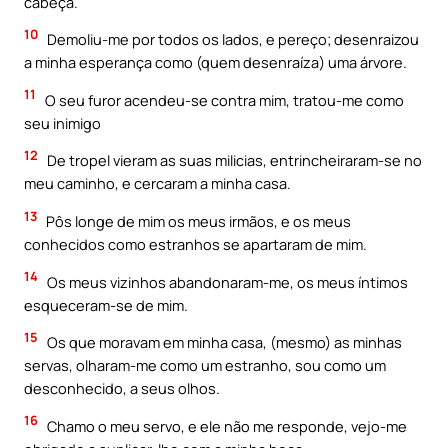
cabeça.
10
Demoliu-me por todos os lados, e pereço; desenraizou
a minha esperança como (quem desenraíza) uma árvore.
11
O seu furor acendeu-se contra mim, tratou-me como
seu inimigo
12
De tropel vieram as suas milicias, entrincheiraram-se no
meu caminho, e cercaram a minha casa.
13
Pôs longe de mim os meus irmãos, e os meus
conhecidos como estranhos se apartaram de mim.
14
Os meus vizinhos abandonaram-me, os meus íntimos
esqueceram-se de mim.
15
Os que moravam em minha casa, (mesmo) as minhas
servas, olharam-me como um estranho, sou como um
desconhecido, a seus olhos.
16
Chamo o meu servo, e ele não me responde, vejo-me