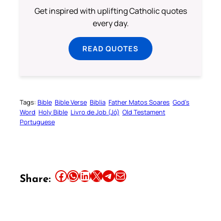
Get inspired with uplifting Catholic quotes
every day.
READ QUOTES
Tags:
Bible
Bible Verse
Biblia
Father Matos Soares
God’s
Word
Holy Bible
Livro de Job (Jó)
Old Testament
Portuguese
Share this article on Facebook
Share this article on WhatsApp
Share this article on LinkedIn
Share this article on X
Share this article on Telegram
Email this Article
Share: