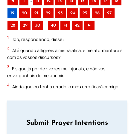
..
◄
1
11
12
13
14
15
16
17
18
19
20
21
22
23
24
25
26
27
..
28
29
30
40
41
42
►
1
Job, respondendo, disse:
2
Até quando afligireis a minha alma, e me atormentareis
com os vossos discursos?
3
Eis que já por dez vezes me injuriais, e não vos
envergonhais de me oprimir.
4
Ainda que eu tenha errado, o meu erro ficará comigo.
Submit Prayer Intentions