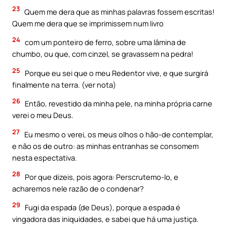
23
Quem me dera que as minhas palavras fossem escritas!
Quem me dera que se imprimissem num livro
24
com um ponteiro de ferro, sobre uma lâmina de
chumbo, ou que, com cinzel, se gravassem na pedra!
25
Porque eu sei que o meu Redentor vive, e que surgirá
finalmente na terra. (ver nota)
26
Então, revestido da minha pele, na minha própria carne
verei o meu Deus.
27
Eu mesmo o verei, os meus olhos o hão-de contemplar,
e não os de outro: as minhas entranhas se consomem
nesta espectativa.
28
Por que dizeis, pois agora: Perscrutemo-lo, e
acharemos nele razão de o condenar?
29
Fugi da espada (de Deus), porque a espada é
vingadora das iniquidades, e sabei que há uma justiça.