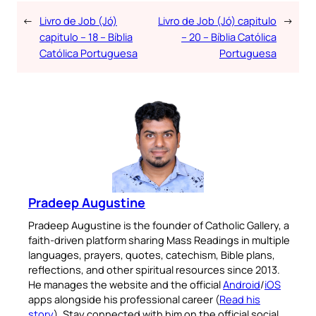
←
Livro de Job (Jó)
Livro de Job (Jó) capitulo
→
capitulo – 18 – Bíblia
– 20 – Bíblia Católica
Católica Portuguesa
Portuguesa
Pradeep Augustine
Pradeep Augustine is the founder of Catholic Gallery, a
faith-driven platform sharing Mass Readings in multiple
languages, prayers, quotes, catechism, Bible plans,
reflections, and other spiritual resources since 2013.
He manages the website and the official
Android
/
iOS
apps alongside his professional career (
Read his
story
). Stay connected with him on the official social