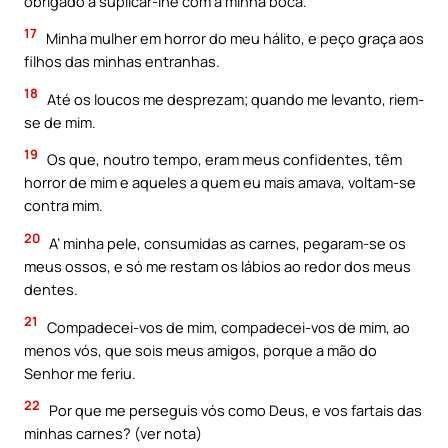
obrigado a suplicar-lhe com a minha boca.
17
Minha mulher em horror do meu hálito, e peço graça aos
filhos das minhas entranhas.
18
Até os loucos me desprezam; quando me levanto, riem-
se de mim.
19
Os que, noutro tempo, eram meus confidentes, têm
horror de mim e aqueles a quem eu mais amava, voltam-se
contra mim.
20
A’ minha pele, consumidas as carnes, pegaram-se os
meus ossos, e só me restam os lábios ao redor dos meus
dentes.
21
Compadecei-vos de mim, compadecei-vos de mim, ao
menos vós, que sois meus amigos, porque a mão do
Senhor me feriu.
22
Por que me perseguis vós como Deus, e vos fartais das
minhas carnes? (ver nota)