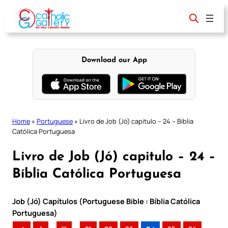
Skip
to
content
Download our App
Home
»
Portuguese
»
Livro de Job (Jó) capitulo – 24 – Bíblia
Católica Portuguesa
Livro de Job (Jó) capitulo – 24 –
Bíblia Católica Portuguesa
Job (Jó) Capítulos (Portuguese Bible : Bíblia Católica
Portuguesa)