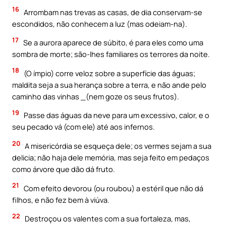
16
Arrombam nas trevas as casas, de dia conservam-se
escondidos, não conhecem a luz (mas odeiam-na).
17
Se a aurora aparece de súbito, é para eles como uma
sombra de morte; são-lhes familiares os terrores da noite.
18
(O ímpio) corre veloz sobre a superfície das águas;
maldita seja a sua herança sobre a terra, e não ande pelo
caminho das vinhas _(nem goze os seus frutos).
19
Passe das águas da neve para um excessivo, calor, e o
seu pecado vá (com ele) até aos infernos.
20
A misericórdia se esqueça dele; os vermes sejam a sua
delicia; não haja dele memória, mas seja feito em pedaços
como árvore que dão dá fruto.
21
Com efeito devorou (ou roubou) a estéril que não dá
filhos, e não fez bem à viúva.
22
Destroçou os valentes com a sua fortaleza, mas,