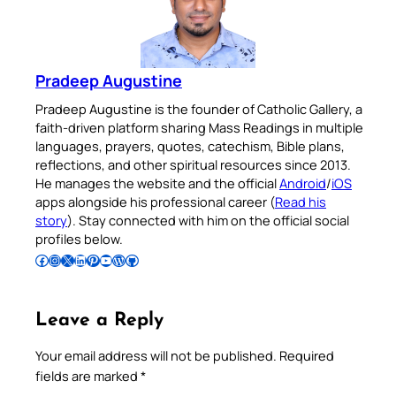
Pradeep Augustine
Pradeep Augustine is the founder of Catholic Gallery, a
faith-driven platform sharing Mass Readings in multiple
languages, prayers, quotes, catechism, Bible plans,
reflections, and other spiritual resources since 2013.
He manages the website and the official
Android
/
iOS
apps alongside his professional career (
Read his
story
). Stay connected with him on the official social
profiles below.
Follow Pradeep on Facebook
Follow Pradeep on Instagram
Follow Pradeep on X
Follow Pradeep on LinkedIn
Follow Pradeep on Pinterest
Subscribe to Pradeep’s Youtube Channel
Follow Pradeep on WordPress
Follow Pradeep on GitHub
Leave a Reply
Your email address will not be published.
Required
fields are marked
*