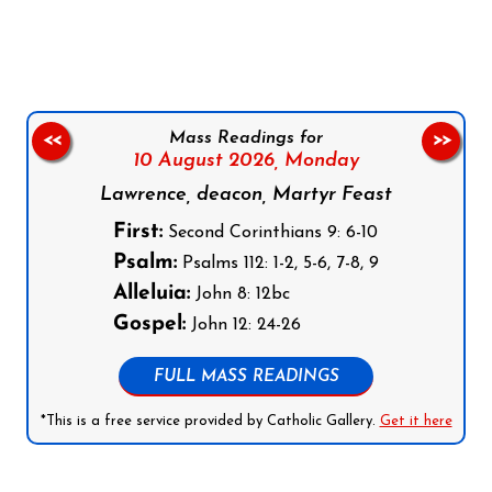
Follow us on Facebook
Follow us on Instagram
Follow us on X
Subscribe to our YouTube Channel
Follow us on WhatsApp
Mass Readings for
<<
>>
10 August 2026,
Monday
Lawrence, deacon, Martyr Feast
First:
Second Corinthians 9: 6-10
Psalm:
Psalms 112: 1-2, 5-6, 7-8, 9
Alleluia:
John 8: 12bc
Gospel:
John 12: 24-26
FULL MASS READINGS
*This is a free service provided by Catholic Gallery.
Get it here