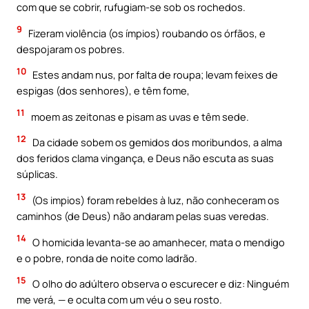
com que se cobrir, rufugiam-se sob os rochedos.
9
Fizeram violência (os ímpios) roubando os órfãos, e
despojaram os pobres.
10
Estes andam nus, por falta de roupa; levam feixes de
espigas (dos senhores), e têm fome,
11
moem as zeitonas e pisam as uvas e têm sede.
12
Da cidade sobem os gemidos dos moribundos, a alma
dos feridos clama vingança, e Deus não escuta as suas
súplicas.
13
(Os impios) foram rebeldes à luz, não conheceram os
caminhos (de Deus) não andaram pelas suas veredas.
14
O homicida levanta-se ao amanhecer, mata o mendigo
e o pobre, ronda de noite como ladrão.
15
O olho do adúltero observa o escurecer e diz: Ninguém
me verá, — e oculta com um véu o seu rosto.