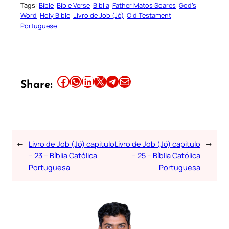
Tags:
Bible
Bible Verse
Biblia
Father Matos Soares
God’s
Word
Holy Bible
Livro de Job (Jó)
Old Testament
Portuguese
Share this article on Facebook
Share this article on WhatsApp
Share this article on LinkedIn
Share this article on X
Share this article on Telegram
Email this Article
Share:
←
Livro de Job (Jó) capitulo
Livro de Job (Jó) capitulo
→
– 23 – Bíblia Católica
– 25 – Bíblia Católica
Portuguesa
Portuguesa