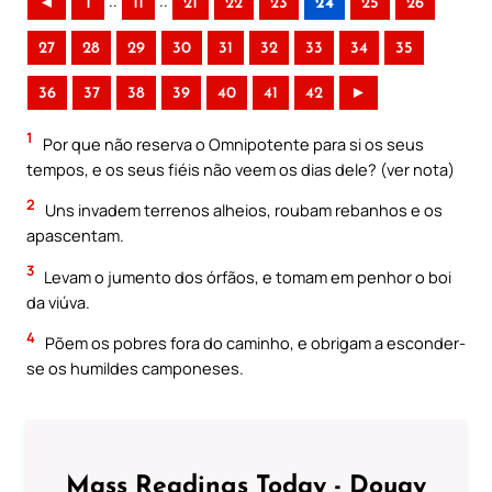
..
..
◄
1
11
21
22
23
24
25
26
27
28
29
30
31
32
33
34
35
36
37
38
39
40
41
42
►
1
Por que não reserva o Omnipotente para si os seus
tempos, e os seus fiéis não veem os dias dele? (ver nota)
2
Uns invadem terrenos alheios, roubam rebanhos e os
apascentam.
3
Levam o jumento dos órfãos, e tomam em penhor o boi
da viúva.
4
Põem os pobres fora do caminho, e obrigam a esconder-
se os humildes camponeses.
Mass Readings Today - Douay