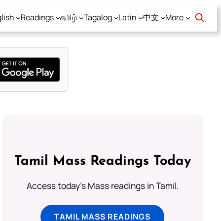
lish
Readings
தமிழ்
Tagalog
Latin
中文
More
Tamil Mass Readings Today
Access today's Mass readings in Tamil.
TAMIL MASS READINGS