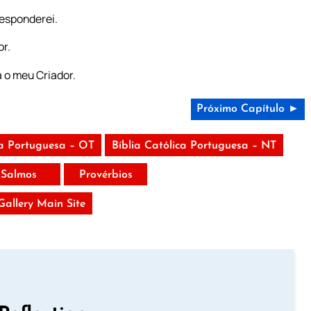
responderei.
or.
 o meu Criador.
Próximo Capítulo ►
ca Portuguesa – OT
Bíblia Católica Portuguesa – NT
Salmos
Provérbios
 Gallery Main Site