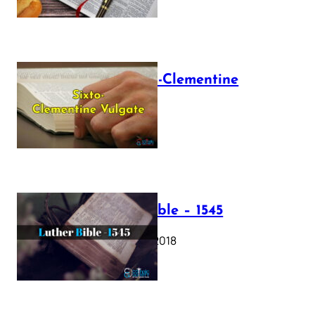
The Sixto-Clementine
Vulgate
July 12, 2025
Luther Bible – 1545
October 17, 2018