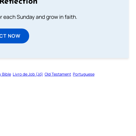
Reflection
or each Sunday and grow in faith.
ECT NOW
y Bible
Livro de Job (Jó)
Old Testament
Portuguese