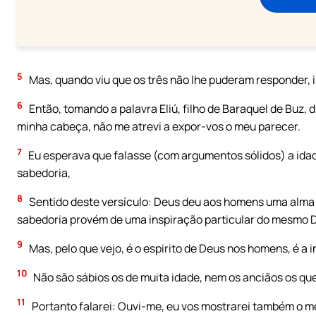
5
Mas, quando viu que os três não lhe puderam responder, 
6
Então, tomando a palavra Eliú, filho de Baraquel de Buz, d
minha cabeça, não me atrevi a expor-vos o meu parecer.
7
Eu esperava que falasse (com argumentos sólidos) a ida
sabedoria,
8
Sentido deste versículo: Deus deu aos homens uma alma 
sabedoria provém de uma inspiração particular do mesmo 
9
Mas, pelo que vejo, é o espirito de Deus nos homens, é a 
10
Não são sábios os de muita idade, nem os anciãos os que 
11
Portanto falarei: Ouvi-me, eu vos mostrarei também o 