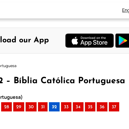
Eng
load our App
Portuguesa
32 – Bíblia Católica Portuguesa
Portuguesa)
28
29
30
31
32
33
34
35
36
37