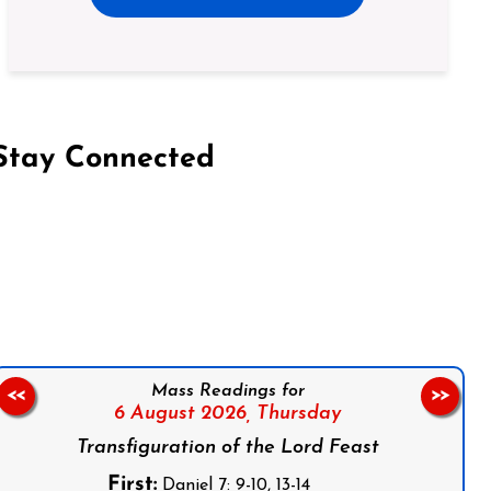
Stay Connected
on Facebook
Follow us on Instagram
Follow us on X
Subscribe to our YouTube Channel
Follow us on WhatsApp
Mass Readings for
<<
>>
6 August 2026,
Thursday
Transfiguration of the Lord Feast
First:
Daniel 7: 9-10, 13-14