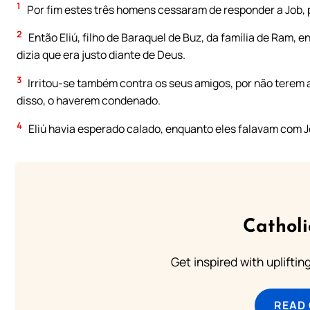
1
Por fim estes três homens cessaram de responder a Job, p
2
Então Eliú, filho de Baraquel de Buz, da família de Ram, e
dizia que era justo diante de Deus.
3
Irritou-se também contra os seus amigos, por não terem a
disso, o haverem condenado.
4
Eliú havia esperado calado, enquanto eles falavam com J
Cathol
Get inspired with uplifti
READ