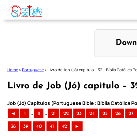
Skip
to
content
Down
Home
»
Portuguese
»
Livro de Job (Jó) capitulo – 32 – Bíblia Católica 
Livro de Job (Jó) capitulo – 
Job (Jó) Capítulos (Portuguese Bible : Bíblia Católica 
..
..
◄
1
11
21
22
23
24
25
26
27
38
39
40
41
42
►