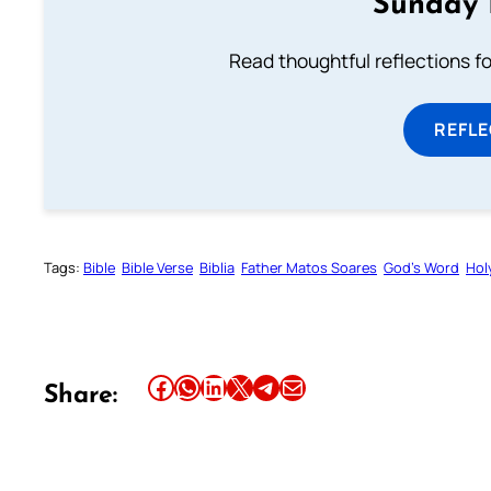
Sunday 
Read thoughtful reflections f
REFL
Tags:
Bible
Bible Verse
Biblia
Father Matos Soares
God’s Word
Hol
Share this article on Facebook
Share this article on WhatsApp
Share this article on LinkedIn
Share this article on X
Share this article on Telegram
Email this Article
Share: