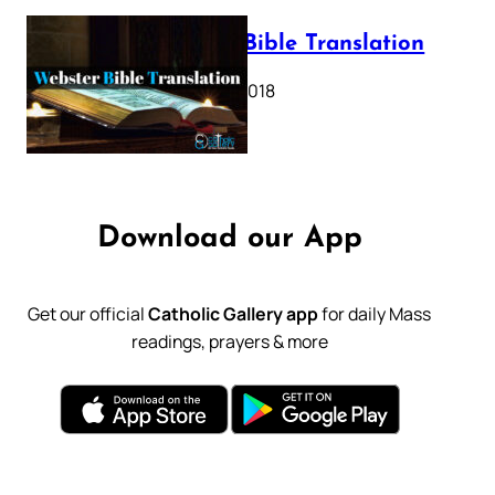
Webster Bible Translation
October 11, 2018
Download our App
Get our official
Catholic Gallery app
for daily Mass
readings, prayers & more