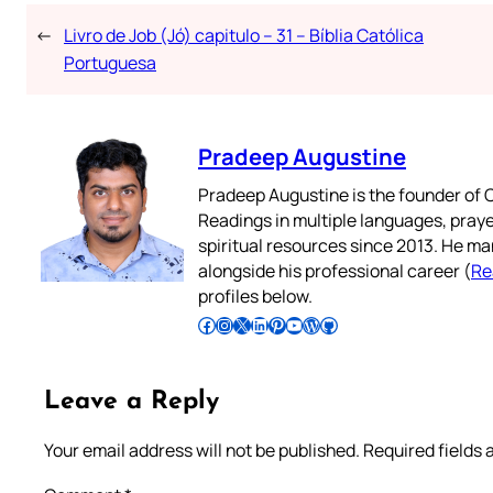
←
Livro de Job (Jó) capitulo – 31 – Bíblia Católica
Portuguesa
Pradeep Augustine
Pradeep Augustine is the founder of C
Readings in multiple languages, praye
spiritual resources since 2013. He ma
alongside his professional career (
Re
profiles below.
Follow Pradeep on Facebook
Follow Pradeep on Instagram
Follow Pradeep on X
Follow Pradeep on LinkedIn
Follow Pradeep on Pinterest
Subscribe to Pradeep’s Youtube Channel
Follow Pradeep on WordPress
Follow Pradeep on GitHub
Leave a Reply
Your email address will not be published.
Required fields