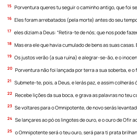
15
Porventura queres tu seguir o caminho antigo, que foi 
16
Eles foram arrebatados (pela morte) antes do seu tempo
17
eles diziam a Deus: “Retira-te de nós; que nos pode faz
18
Mas era ele que havia cumulado de bens as suas casas. 
19
Os justos verão (a sua ruína) e alegrar-se-ão, e o inoce
20
Porventura não foi lançada por terra a sua soberba, e o 
21
Submete-te, pois, a Deus, e lerás paz, e assim colherás 
22
Recebe lições da sua boca, e grava as palavras no teu c
23
Se voltares para o Omnipotente, de novo serás levantado
24
Se lançares ao pó os lingotes de ouro, e o ouro de Ofir a
25
o Omnipotente será o teu ouro, será para ti prata brilhan