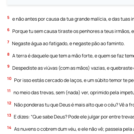
5
e não antes por causa da tua grande malícia, e das tuas
6
Porque tu sem causa tiraste os penhores a teus irmãos, e
7
Negaste água ao fatigado, e negaste pão ao faminto.
8
A terra é daquele que tem a mão forte, e quem se faz tem
9
Despediste as viúvas (com as mãos) vazias, e quebraste 
10
Por isso estás cercado de laços, e um súbito temor te pe
11
no meio das trevas, sem (nada) ver, oprimido pela impe
12
Não ponderas tu que Deus é mais alto que o céu? Vê a fro
13
E dizes: “Que sabe Deus? Pode ele julgar por entre treva
14
As nuvens o cobrem dum véu, e ele não vê; passeia pela