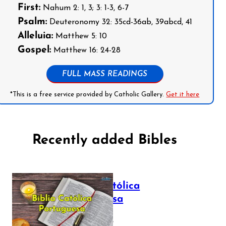
First:
Nahum 2: 1, 3; 3: 1-3, 6-7
Psalm:
Deuteronomy 32: 35cd-36ab, 39abcd, 41
Alleluia:
Matthew 5: 10
Gospel:
Matthew 16: 24-28
FULL MASS READINGS
*This is a free service provided by Catholic Gallery.
Get it here
Recently added Bibles
Bíblia Católica
Portuguesa
July 16, 2025