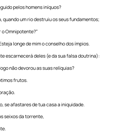
seguido pelos homens iníquos?
, quando um rio destruiu os seus fundamentos;
er o Omnipotente?”
Esteja longe de mim o conselho dos ímpios.
nte escarnecerá deles (e da sua falsa doutrina):
fogo não devorou as suas relíquias?
ótimos frutos.
oração.
, se afastares de tua casa a iniquidade.
os seixos da torrente,
te.