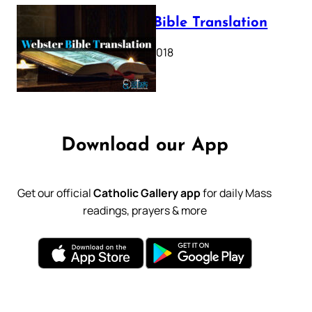
Webster Bible Translation
October 11, 2018
Download our App
Get our official
Catholic Gallery app
for daily Mass
readings, prayers & more