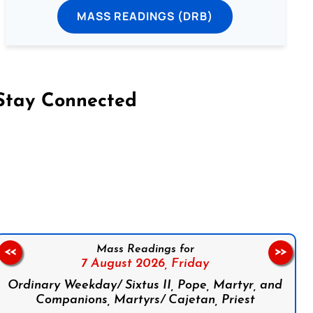
MASS READINGS (DRB)
Stay Connected
on Facebook
Follow us on Instagram
Follow us on X
Subscribe to our YouTube Channel
Follow us on WhatsApp
Mass Readings for
<<
>>
7 August 2026,
Friday
Ordinary Weekday/ Sixtus II, Pope, Martyr, and
Companions, Martyrs/ Cajetan, Priest