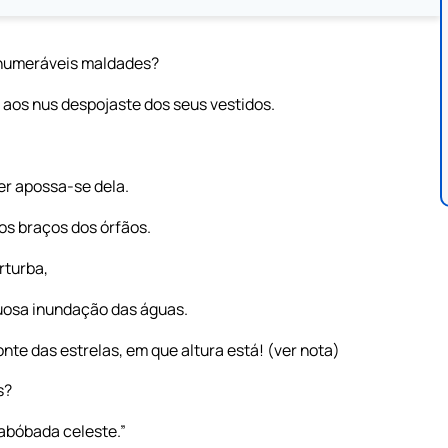
 inumeráveis maldades?
 aos nus despojaste dos seus vestidos.
er apossa-se dela.
os braços dos órfãos.
rturba,
tuosa inundação das águas.
nte das estrelas, em que altura está! (ver nota)
s?
 abóbada celeste.”