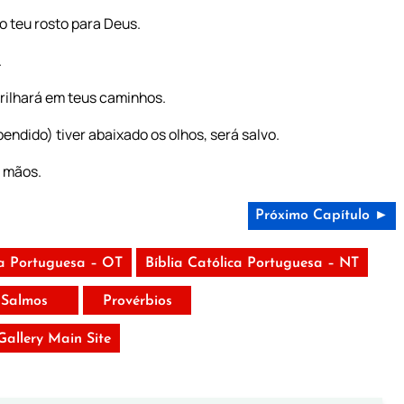
o teu rosto para Deus.
.
 brilhará em teus caminhos.
endido) tiver abaixado os olhos, será salvo.
s mãos.
Próximo Capítulo ►
ca Portuguesa – OT
Bíblia Católica Portuguesa – NT
Salmos
Provérbios
 Gallery Main Site