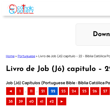
Skip
to
content
Down
Home
»
Portuguese
»
Livro de Job (Jó) capitulo – 22 – Bíblia Católica 
Livro de Job (Jó) capitulo – 
Job (Jó) Capítulos (Portuguese Bible : Bíblia Católica 
..
..
◄
1
11
21
22
23
24
25
26
27
38
39
40
41
42
►