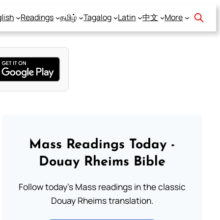
lish
Readings
தமிழ்
Tagalog
Latin
中文
More
Mass Readings Today -
Douay Rheims Bible
Follow today's Mass readings in the classic
Douay Rheims translation.