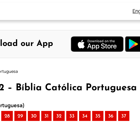
Eng
load our App
Portuguesa
22 – Bíblia Católica Portuguesa
Portuguesa)
28
29
30
31
32
33
34
35
36
37