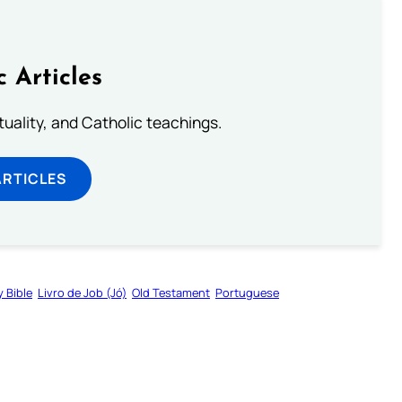
c Articles
rituality, and Catholic teachings.
ARTICLES
y Bible
Livro de Job (Jó)
Old Testament
Portuguese