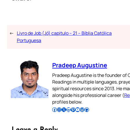
←
Livro de Job (Jó) capitulo – 21 – Bíblia Católica
Portuguesa
Pradeep Augustine
Pradeep Augustine is the founder of C
Readings in multiple languages, praye
spiritual resources since 2013. He ma
alongside his professional career (
Re
profiles below.
Follow Pradeep on Facebook
Follow Pradeep on Instagram
Follow Pradeep on X
Follow Pradeep on LinkedIn
Follow Pradeep on Pinterest
Subscribe to Pradeep’s Youtube Channel
Follow Pradeep on WordPress
Follow Pradeep on GitHub
Leave a Reply