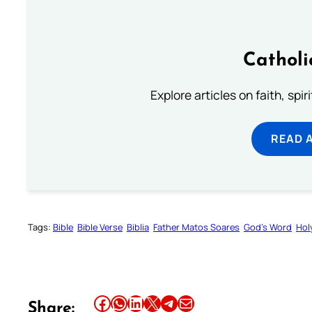
Catholi
Explore articles on faith, spi
READ 
Tags:
Bible
Bible Verse
Biblia
Father Matos Soares
God’s Word
Hol
Share this article on Facebook
Share this article on WhatsApp
Share this article on LinkedIn
Share this article on X
Share this article on Telegram
Email this Article
Share: