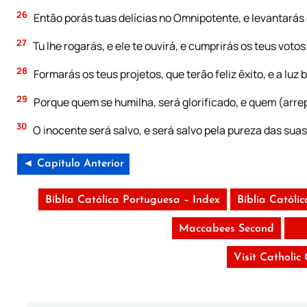
26
Então porás tuas delícias no Omnipotente, e levantarás 
27
Tu lhe rogarás, e ele te ouvirá, e cumprirás os teus votos
28
Formarás os teus projetos, que terão feliz êxito, e a luz
29
Porque quem se humilha, será glorificado, e quem (arrep
30
O inocente será salvo, e será salvo pela pureza das sua
◄ Capítulo Anterior
Bíblia Católica Portuguesa – Index
Bíblia Católi
Maccabees Second
Visit Catholic