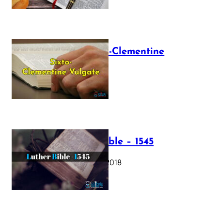
The Sixto-Clementine
Vulgate
July 12, 2025
Luther Bible – 1545
October 17, 2018