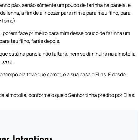
tenho pão, senão sòmente um pouco de farinha na panela, e
 lenha, a fim de a ir cozer para mim e para meu filho, para
 fome).
e; porém faze primeiro para mim desse pouco de farinha um
ara teu filho, farás depois.
 que está na panela não faltará, nem se diminuirá na almotolia
 terra.
to tempo ela teve que comer, e a sua casa e Elias. E desde
da almotolia, conforme o que o Senhor tinha predito por Elias.
er Intentions