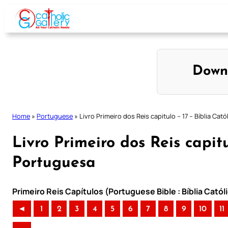
Skip
to
content
Down
Home
»
Portuguese
»
Livro Primeiro dos Reis capitulo – 17 – Bíblia Cat
Livro Primeiro dos Reis capitu
Portuguesa
Primeiro Reis Capítulos (Portuguese Bible : Bíblia Cató
◄
1
2
3
4
5
6
7
8
9
10
11