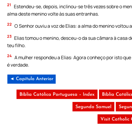
21
Estendeu-se, depois, inclinou-se três vezes sobre o meni
alma deste menino volte às suas entranhas.
22
O Senhor ouviu a voz de Elias: a alma do menino voltou a 
23
Elias tomou o menino, desceu-o da sua câmara à casa de 
teu filho.
24
A mulher respondeu a Elias: Agora conheço por isto que
é verdade.
◄ Capítulo Anterior
Bíblia Católica Portuguesa – Index
Bíblia Católi
Segundo Samuel
Segun
Visit Catholic