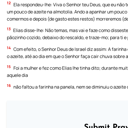
12
Ela respondeu-lhe: Viva o Senhor teu Deus, que eu não 
um pouco de azeite na almotolia. Ando a apanhar um pouco de
comermos e depois (de gasto estes restos) morreremos (de
13
Elias disse-lhe: Não temas, mas vai e faze como dissest
pãozinho cozido, debaixo do rescaldo, e traze-mo; para ti e p
14
Com efeito, o Senhor Deus de Israel diz assim: A farinha
o azeite, até ao dia em que o Senhor faça cair chuva sobre a
15
Foi a mulher e fez como Elias lhe tinha dito; durante mui
aquele dia
16
não faltou a farinha na panela, nem se diminuiu o azeite 
Submit Pray