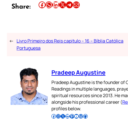
Share this article on Facebook
Share this article on WhatsApp
Share this article on LinkedIn
Share this article on X
Share this article on Telegram
Email this Article
Share:
←
Livro Primeiro dos Reis capitulo – 16 – Bíblia Católica
Portuguesa
Pradeep Augustine
Pradeep Augustine is the founder of C
Readings in multiple languages, praye
spiritual resources since 2013. He ma
alongside his professional career (
Re
profiles below.
Follow Pradeep on Facebook
Follow Pradeep on Instagram
Follow Pradeep on X
Follow Pradeep on LinkedIn
Follow Pradeep on Pinterest
Subscribe to Pradeep’s Youtube Channel
Follow Pradeep on WordPress
Follow Pradeep on GitHub