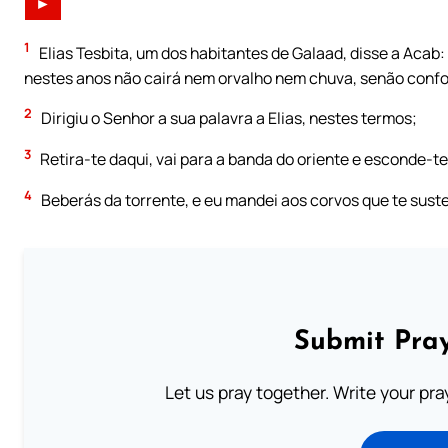
►
1
Elias Tesbita, um dos habitantes de Galaad, disse a Acab:
nestes anos não cairá nem orvalho nem chuva, senão confo
2
Dirigiu o Senhor a sua palavra a Elias, nestes termos;
3
Retira-te daqui, vai para a banda do oriente e esconde-te 
4
Beberás da torrente, e eu mandei aos corvos que te sust
Submit Pray
Let us pray together. Write your pr