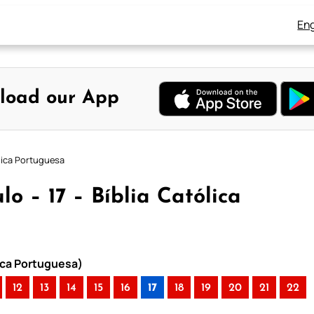
Eng
load our App
ólica Portuguesa
lo – 17 – Bíblia Católica
lica Portuguesa)
12
13
14
15
16
17
18
19
20
21
22