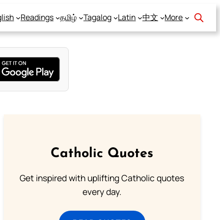
lish
Readings
தமிழ்
Tagalog
Latin
中文
More
Catholic Quotes
Get inspired with uplifting Catholic quotes
every day.