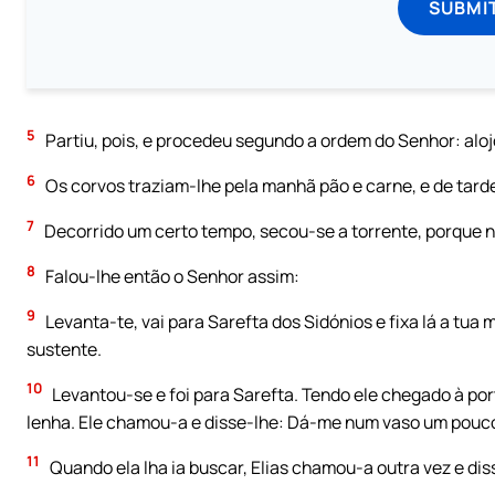
SUBMI
5
Partiu, pois, e procedeu segundo a ordem do Senhor: alojo
6
Os corvos traziam-lhe pela manhã pão e carne, e de tarde
7
Decorrido um certo tempo, secou-se a torrente, porque nã
8
Falou-lhe então o Senhor assim:
9
Levanta-te, vai para Sarefta dos Sidónios e fixa lá a tua
sustente.
10
Levantou-se e foi para Sarefta. Tendo ele chegado à po
lenha. Ele chamou-a e disse-lhe: Dá-me num vaso um pouco
11
Quando ela lha ia buscar, Elias chamou-a outra vez e di