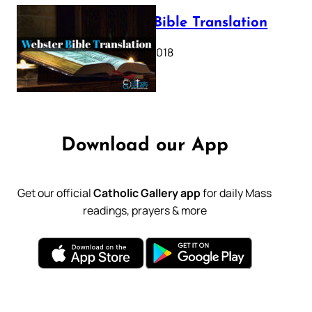
Webster Bible Translation
October 11, 2018
Download our App
Get our official
Catholic Gallery app
for daily Mass
readings, prayers & more