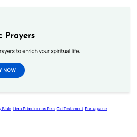
c Prayers
ayers to enrich your spiritual life.
Y NOW
y Bible
Livro Primeiro dos Reis
Old Testament
Portuguese