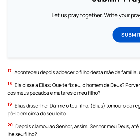
Let us pray together. Write your pr
SUBMI
17
Aconteceu depois adoecer o filho desta mãe de família, e
18
Ela disse a Elias: Que te fiz eu, ó homem de Deus? Porv
dos meus pecados e matares o meu filho?
19
Elias disse-lhe: Dá-me o teu filho. (Elias) tomou-o do r
pô-lo em cima do seu leito.
20
Depois clamou ao Senhor, assim: Senhor meu Deus, até 
lhe seu filho?