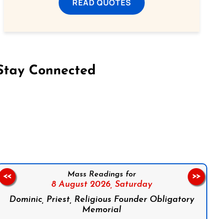
READ QUOTES
Stay Connected
on Facebook
Follow us on Instagram
Follow us on X
Subscribe to our YouTube Channel
Follow us on WhatsApp
Mass Readings for
<<
>>
8 August 2026,
Saturday
Dominic, Priest, Religious Founder Obligatory
Memorial