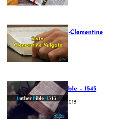
The Sixto-Clementine
Vulgate
July 12, 2025
Luther Bible – 1545
October 17, 2018