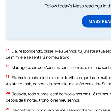
Follow today's Mass readings in t
MASS REA
17
Ela, respondendo, disse; Meu Senhor, tu juraste à tua es
de mim, ele se sentará no meu trono.
18
Mas agora, eis que Adonias reina, sem tu, ó rei meu senh
19
Ele imolou bois e toda a sorte de vítimas gordas, e muitos
Ablatar e Joab, general do exército, mas não convidou Salo
20
Todavia, todo o Israel está com os olhos em ti, ó rei m
depois de ti no teu trono, ó rei meu senhor.
21
De contrário, logo que o rei meu senhor dormir com seu