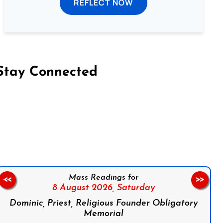
REFLECT NOW
Stay Connected
on Facebook
Follow us on Instagram
Follow us on X
Subscribe to our YouTube Channel
Follow us on WhatsApp
Mass Readings for
<<
>>
8 August 2026,
Saturday
Dominic, Priest, Religious Founder Obligatory
Memorial