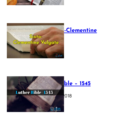
The Sixto-Clementine
Vulgate
July 12, 2025
Luther Bible – 1545
October 17, 2018