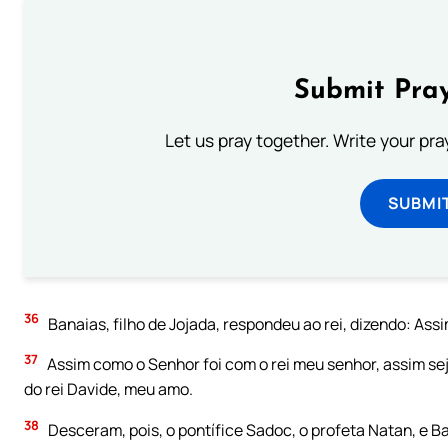
Submit Pray
Let us pray together. Write your pr
SUBMI
36
Banaias, filho de Jojada, respondeu ao rei, dizendo: Ass
37
Assim como o Senhor foi com o rei meu senhor, assim sej
do rei Davide, meu amo.
38
Desceram, pois, o pontífice Sadoc, o profeta Natan, e Ba