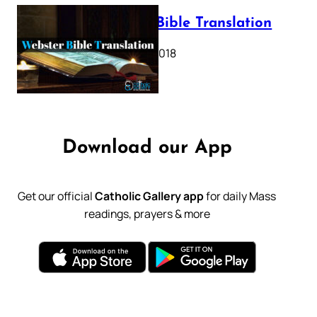
Webster Bible Translation
October 11, 2018
Download our App
Get our official
Catholic Gallery app
for daily Mass
readings, prayers & more