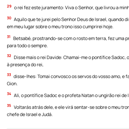
29
o rei fez este juramento: Viva o Senhor, que livrou a min
30
Aquilo que te jurei pelo Senhor Deus de Israel, quando di
em meu lugar sobre o meu trono isso cumprirei hoje.
31
Betsabé, prostrando-se com o rosto em terra, fez uma pr
para todo o sempre.
32
Disse mais o rei Davide: Chamai-me o pontífice Sadoc, o 
à presença do rei,
33
disse-lhes: Tomai convosco os servos do vosso amo, e fa
Gion.
34
Ali, o pontífice Sadoc e o profeta Natan o ungirão rei de I
35
Voltarás atrás dele, e ele virá sentar-se sobre o meu tr
chefe de Israel e Judá.