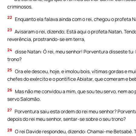
criminosos.
22
Enquanto ela falava ainda com o rei, chegou o profeta N
23
Avisaram o rei, dizendo; Está aqui o profeta Natan. Tend
reverência, prostrando-se em terra,
24
disse Natan: Ó rei, meu senhor! Porventura disseste tu:
trono?
25
Ora ele desceu, hoje, e imolou bois, vítimas gordas e mui
chefes do exército e o pontífice Abiatar, que comeram e beb
26
Mas não me convidou a mim, que sou teu servo, nem ao po
servo Salomão.
27
Porventura saiu esta ordem do rei meu senhor? Porventu
depois do rei meu senhor, sentar-se sobre o seu trono?
28
O rei Davide respondeu, dizendo: Chamai-me Betsabé. Te