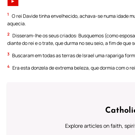
►
1
O rei Davide tinha envelhecido, achava-se numa idade mu
aquecia.
2
Disseram-lhe os seus criados: Busquemos (como esposa) 
diante do rei e o trate, que durma no seu seio, a fim de que 
3
Buscaram em todas as terras de Israel uma rapariga form
4
Era esta donzela de extrema beleza, que dormia com o rei
Catholi
Explore articles on faith, spi