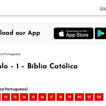
Eng
load our App
lica Portuguesa
lo – 1 – Bíblia Católica
lica Portuguesa)
12
13
14
15
16
17
18
19
20
21
22