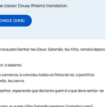
he classic Douay Rheims translation.
DINGS (DRB)
crava pelo Senhor teu Deus: Salomão, teu filho, reinará depois
or, o saberes.
 carneiros, e convidou todos os filhos do rei, o pontífice
mão, teu servo.
eu senhor, esperando que declares quem é o que deve sentar-se
s pais, eu e meu filho Salomão seremos (tratados como)