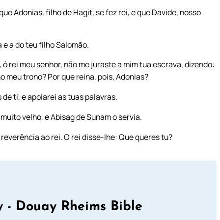
e Adonias, filho de Hagit, se fez rei, e que Davide, nosso
 e a do teu filho Salomão.
, ó rei meu senhor, não me juraste a mim tua escrava, dizendo:
no meu trono? Por que reina, pois, Adonias?
 de ti, e apoiarei as tuas palavras.
 muito velho, e Abisag de Sunam o servia.
verência ao rei. O rei disse-lhe: Que queres tu?
 - Douay Rheims Bible