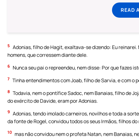
READ 
5
Adonias, filho de Hagit, exaltava-se dizendo: Eu reinarei
homens, que corressem diante dele.
6
Nunca seu pai o repreendeu, nem disse: Por que fazes isto
7
Tinha entendimentos com Joab, filho de Sarvia, e com o p
8
Todavia, nem o pontífice Sadoc, nem Banaias, filho de Jo
do exército de Davide, eram por Adonias.
9
Adonias, tendo imolado carneiros, novilhos e toda a sorte
da fonte de Rogel, convidou todos os seus Irmãos, filhos do r
10
mas não convidou nem o profeta Natan, nem Banaias, ne