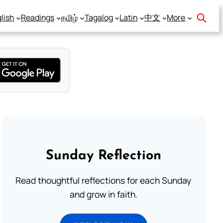
lish
Readings
தமிழ்
Tagalog
Latin
中文
More
Sunday Reflection
Read thoughtful reflections for each Sunday
and grow in faith.