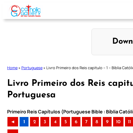
Skip
to
content
Down
Home
»
Portuguese
»
Livro Primeiro dos Reis capitulo – 1 – Bíblia Cató
Livro Primeiro dos Reis capitu
Portuguesa
Primeiro Reis Capítulos (Portuguese Bible : Bíblia Cató
◄
1
2
3
4
5
6
7
8
9
10
11