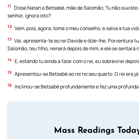
11
Disse Natan a Betsabé, mãe de Salomão; Tu não ouviste qu
senhor, ignora isto?
12
Vem, pois, agora, toma o meu conselho, e salva a tua vida
13
Vai, apresenta-te ao rei Davide e dize-lhe; Porventura tu
Salomão, teu filho, reinará depois de mim, e ele se sentará 
14
E, estando tu ainda a falar com o rei, eu sobrevirei depois
15
Apresentou-se Betsabé ao rei no seu quarto. O rei era já
16
Inclinou-se Betsabé profundamente e fez uma profunda re
Mass Readings Today