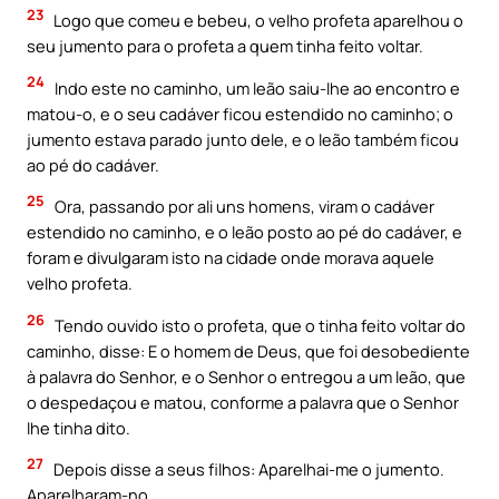
23
Logo que comeu e bebeu, o velho profeta aparelhou o
seu jumento para o profeta a quem tinha feito voltar.
24
Indo este no caminho, um leão saiu-lhe ao encontro e
matou-o, e o seu cadáver ficou estendido no caminho; o
jumento estava parado junto dele, e o leão também ficou
ao pé do cadáver.
25
Ora, passando por ali uns homens, viram o cadáver
estendido no caminho, e o leão posto ao pé do cadáver, e
foram e divulgaram isto na cidade onde morava aquele
velho profeta.
26
Tendo ouvido isto o profeta, que o tinha feito voltar do
caminho, disse: E o homem de Deus, que foi desobediente
à palavra do Senhor, e o Senhor o entregou a um leão, que
o despedaçou e matou, conforme a palavra que o Senhor
lhe tinha dito.
27
Depois disse a seus filhos: Aparelhai-me o jumento.
Aparelharam-no,