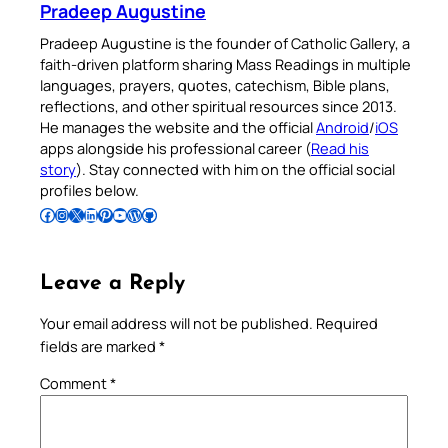
Pradeep Augustine
Pradeep Augustine is the founder of Catholic Gallery, a
faith-driven platform sharing Mass Readings in multiple
languages, prayers, quotes, catechism, Bible plans,
reflections, and other spiritual resources since 2013.
He manages the website and the official
Android
/
iOS
apps alongside his professional career (
Read his
story
). Stay connected with him on the official social
profiles below.
Follow Pradeep on Facebook
Follow Pradeep on Instagram
Follow Pradeep on X
Follow Pradeep on LinkedIn
Follow Pradeep on Pinterest
Subscribe to Pradeep’s Youtube Channel
Follow Pradeep on WordPress
Follow Pradeep on GitHub
Leave a Reply
Your email address will not be published.
Required
fields are marked
*
Comment
*