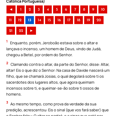
Católica Portuguesa)
◄
1
2
3
4
5
6
7
8
9
10
11
12
13
14
15
16
17
18
19
20
21
22
►
1
Enquanto, porém, Jeroboão estava sobre o altar e
lançava o incenso, um homem de Deus, vindo de Judá,
chegou a Betel, por ordem do Senhor.
2
Clamando contra o altar, da parte do Senhor, disse: Altar,
altar! Eis o que diz o Senhor: Na casa de Davide nascerá um
filho, que se chamará Josias, o qual degolará sobre ti os
sacerdotes dos lugares altos, que agora queimam
incensos sobre ti, e queimar-se-ão sobre ti ossos de
homens.
3
Ao mesmo tempo, como prova da verdade da sua
predição, acrescentou: Eis o sinal (que vos fará saber) que
o Senhor falou: O altar se partirá, e a cinza que está por