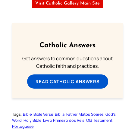
Visit Catholic Gallery Main Site
Catholic Answers
Get answers to common questions about
Catholic faith and practices.
READ CATHOLIC ANSWERS
Tags:
Bible
Bible Verse
Biblia
Father Matos Soares
God’s
Word
Holy Bible
Livro Primeiro dos Reis
Old Testament
Portuguese