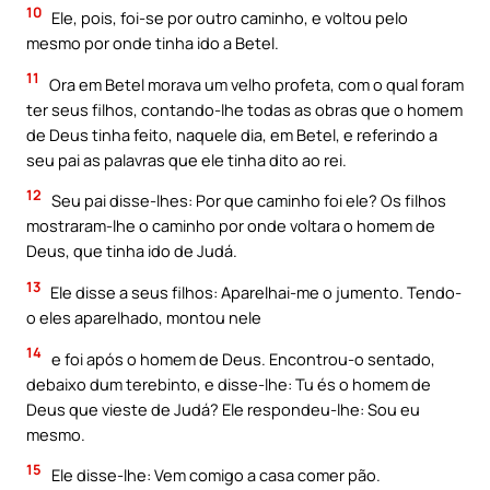
10
Ele, pois, foi-se por outro caminho, e voltou pelo
mesmo por onde tinha ido a Betel.
11
Ora em Betel morava um velho profeta, com o qual foram
ter seus filhos, contando-lhe todas as obras que o homem
de Deus tinha feito, naquele dia, em Betel, e referindo a
seu pai as palavras que ele tinha dito ao rei.
12
Seu pai disse-lhes: Por que caminho foi ele? Os filhos
mostraram-lhe o caminho por onde voltara o homem de
Deus, que tinha ido de Judá.
13
Ele disse a seus filhos: Aparelhai-me o jumento. Tendo-
o eles aparelhado, montou nele
14
e foi após o homem de Deus. Encontrou-o sentado,
debaixo dum terebinto, e disse-lhe: Tu és o homem de
Deus que vieste de Judá? Ele respondeu-lhe: Sou eu
mesmo.
15
Ele disse-lhe: Vem comigo a casa comer pão.