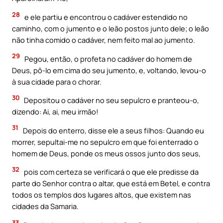
28
e ele partiu e encontrou o cadáver estendido no
caminho, com o jumento e o leão postos junto dele; o leão
não tinha comido o cadáver, nem feito mal ao jumento.
29
Pegou, então, o profeta no cadáver do homem de
Deus, pô-lo em cima do seu jumento, e, voltando, levou-o
à sua cidade para o chorar.
30
Depositou o cadáver no seu sepulcro e pranteou-o,
dizendo: Ai, ai, meu irmão!
31
Depois do enterro, disse ele a seus filhos: Quando eu
morrer, sepultai-me no sepulcro em que foi enterrado o
homem de Deus, ponde os meus ossos junto dos seus,
32
pois com certeza se verificará o que ele predisse da
parte do Senhor contra o altar, que está em Betel, e contra
todos os templos dos lugares altos, que existem nas
cidades da Samaria.
33