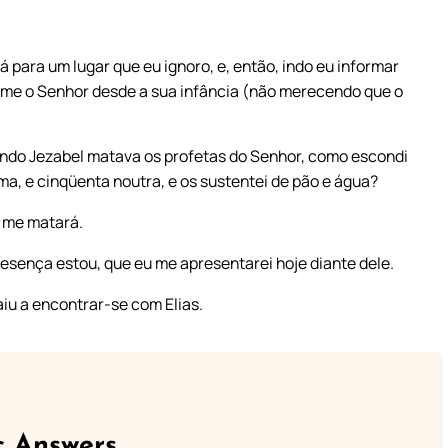
!
á para um lugar que eu ignoro, e, então, indo eu informar
 teme o Senhor desde a sua infância (não merecendo que o
quando Jezabel matava os profetas do Senhor, como escondi
, e cinqüenta noutra, e os sustentei de pão e água?
le me matará.
resença estou, que eu me apresentarei hoje diante dele.
iu a encontrar-se com Elias.
c Answers