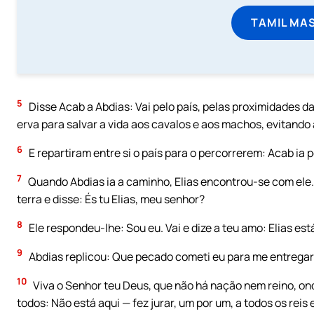
TAMIL MA
5
Disse Acab a Abdias: Vai pelo país, pelas proximidades d
erva para salvar a vida aos cavalos e aos machos, evitando
6
E repartiram entre si o país para o percorrerem: Acab ia 
7
Quando Abdias ia a caminho, Elias encontrou-se com ele.
terra e disse: És tu Elias, meu senhor?
8
Ele respondeu-lhe: Sou eu. Vai e dize a teu amo: Elias est
9
Abdias replicou: Que pecado cometi eu para me entregare
10
Viva o Senhor teu Deus, que não há nação nem reino, 
todos: Não está aqui — fez jurar, um por um, a todos os reis