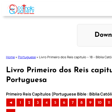
Skip
to
content
Down
Home
»
Portuguese
»
Livro Primeiro dos Reis capitulo – 18 – Bíblia Cat
Livro Primeiro dos Reis capitu
Portuguesa
Primeiro Reis Capítulos (Portuguese Bible : Bíblia Cató
◄
1
2
3
4
5
6
7
8
9
10
11