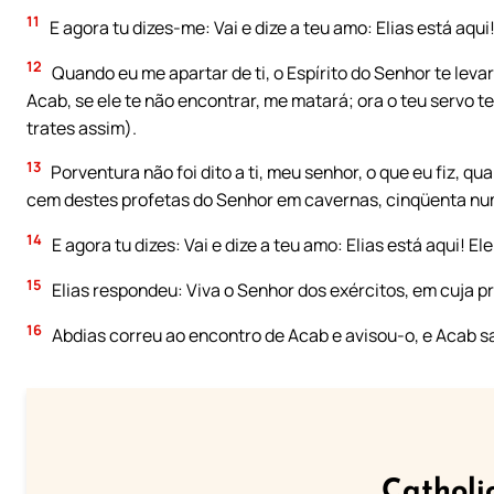
11
E agora tu dizes-me: Vai e dize a teu amo: Elias está aqui
12
Quando eu me apartar de ti, o Espírito do Senhor te levar
Acab, se ele te não encontrar, me matará; ora o teu servo
trates assim).
13
Porventura não foi dito a ti, meu senhor, o que eu fiz, 
cem destes profetas do Senhor em cavernas, cinqüenta numa
14
E agora tu dizes: Vai e dize a teu amo: Elias está aqui! E
15
Elias respondeu: Viva o Senhor dos exércitos, em cuja p
16
Abdias correu ao encontro de Acab e avisou-o, e Acab sa
Catholi