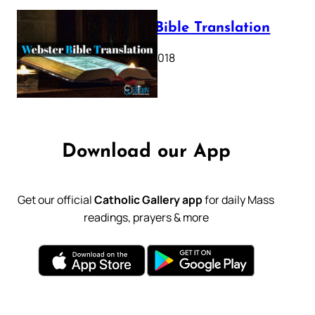
Webster Bible Translation
October 11, 2018
Download our App
Get our official
Catholic Gallery app
for daily Mass
readings, prayers & more