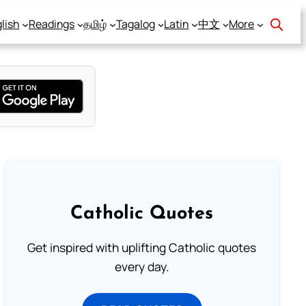
lish
Readings
தமிழ்
Tagalog
Latin
中文
More
Catholic Quotes
Get inspired with uplifting Catholic quotes
every day.