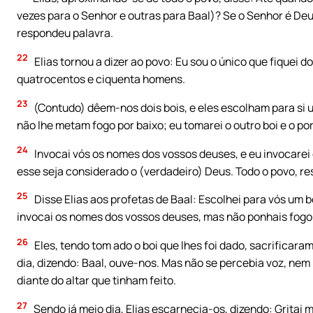
vezes para o Senhor e outras para Baal)? Se o Senhor é Deus
respondeu palavra.
22
Elias tornou a dizer ao povo: Eu sou o único que fiquei 
quatrocentos e ciquenta homens.
23
(Contudo) dêem-nos dois bois, e eles escolham para si
não lhe metam fogo por baixo; eu tomarei o outro boi e o po
24
Invocai vós os nomes dos vossos deuses, e eu invocarei
esse seja considerado o (verdadeiro) Deus. Todo o povo, r
25
Disse Elias aos profetas de Baal: Escolhei para vós um 
invocai os nomes dos vossos deuses, mas não ponhais fogo 
26
Eles, tendo tom ado o boi que lhes foi dado, sacrifica
dia, dizendo: Baal, ouve-nos. Mas não se percebia voz, ne
diante do altar que tinham feito.
27
Sendo já meio dia, Elias escarnecia-os, dizendo: Gritai 