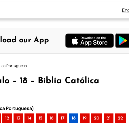
Eng
load our App
ólica Portuguesa
lo – 18 – Bíblia Católica
lica Portuguesa)
12
13
14
15
16
17
18
19
20
21
22