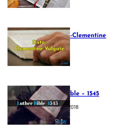
The Sixto-Clementine
Vulgate
July 12, 2025
Luther Bible – 1545
October 17, 2018