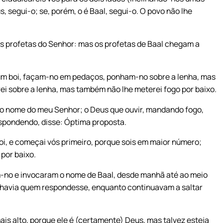
, segui-o; se, porém, o é Baal, segui-o. O povo não lhe
dos profetas do Senhor: mas os profetas de Baal chegam a
 um boi, façam-no em pedaços, ponham-no sobre a lenha, mas
rei sobre a lenha, mas também não lhe meterei fogo por baixo.
 o nome do meu Senhor; o Deus que ouvir, mandando fogo,
espondendo, disse: Óptima proposta.
boi, e começai vós primeiro, porque sois em maior número;
por baixo.
ram-no e invocaram o nome de Baal, desde manhã até ao meio
m havia quem respondesse, enquanto continuavam a saltar
mais alto, porque ele é (certamente) Deus, mas talvez esteja