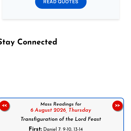
READ QUOTES
Stay Connected
on Facebook
Follow us on Instagram
Follow us on X
Subscribe to our YouTube Channel
Follow us on WhatsApp
Mass Readings for
<<
>>
6 August 2026,
Thursday
Transfiguration of the Lord Feast
First:
Daniel 7: 9-10, 13-14