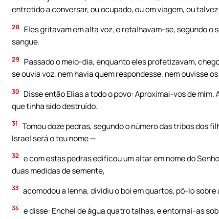
entretido a conversar, ou ocupado, ou em viagem, ou talve
28
Eles gritavam em alta voz, e retalhavam-se, segundo o 
sangue.
29
Passado o meio-dia, enquanto eles profetizavam, chegou
se ouvia voz, nem havia quem respondesse, nem ouvisse os
30
Disse então Elias a todo o povo: Aproximai-vos de mim. 
que tinha sido destruído.
31
Tomou doze pedras, segundo o número das tribos dos filh
Israel será o teu nome —
32
e com estas pedras edificou um altar em nome do Senhor
duas medidas de semente,
33
acomodou a lenha, dividiu o boi em quartos, pô-lo sobre 
34
e disse: Enchei de água quatro talhas, e entornai-as sobr