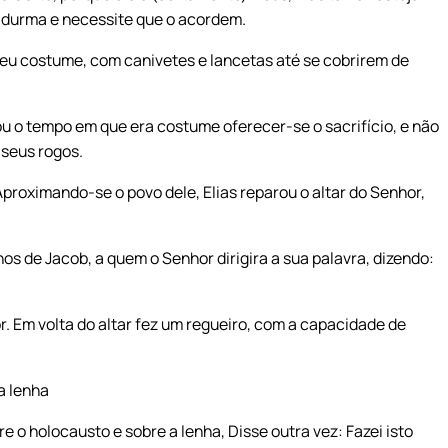
z durma e necessite que o acordem.
seu costume, com canivetes e lancetas até se cobrirem de
 o tempo em que era costume oferecer-se o sacrifício, e não
 seus rogos.
Aproximando-se o povo dele, Elias reparou o altar do Senhor,
os de Jacob, a quem o Senhor dirigira a sua palavra, dizendo:
. Em volta do altar fez um regueiro, com a capacidade de
a lenha
e o holocausto e sobre a lenha, Disse outra vez: Fazei isto