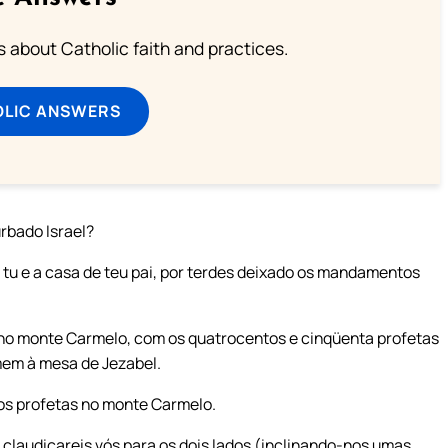
about Catholic faith and practices.
OLIC ANSWERS
urbado Israel?
s tu e a casa de teu pai, por terdes deixado os mandamentos
 no monte Carmelo, com os quatrocentos e cinqüenta profetas
mem à mesa de Jezabel.
 os profetas no monte Carmelo.
 claudicareis vós para os dois lados (inclinando-nos umas