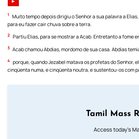
►
1
Muito tempo depois dirigiu o Senhor a sua palavra a Elias,
para eu fazer cair chuva sobre a terra.
2
Partiu Elias, para se mostrar a Acab. Entretanto a fome 
3
Acab chamou Abdias, mordomo de sua casa. Abdias temia
4
porque, quando Jezabel matava os profetas do Senhor, e
cinqüenta numa, e cinqüenta noutra, e sustentou-os com p
Tamil Mass 
Access today's Mas