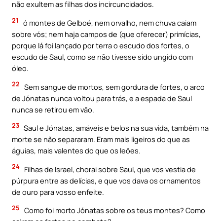
não exultem as filhas dos incircuncidados.
21
ó montes de Gelboé, nem orvalho, nem chuva caiam
sobre vós; nem haja campos de (que oferecer) primícias,
porque lá foi lançado por terra o escudo dos fortes, o
escudo de Saul, como se não tivesse sido ungido com
óleo.
22
Sem sangue de mortos, sem gordura de fortes, o arco
de Jónatas nunca voltou para trás, e a espada de Saul
nunca se retirou em vão.
23
Saul e Jónatas, amáveis e belos na sua vida, também na
morte se não separaram. Eram mais ligeiros do que as
águias, mais valentes do que os leões.
24
Filhas de Israel, chorai sobre Saul, que vos vestia de
púrpura entre as delícias, e que vos dava os ornamentos
de ouro para vosso enfeite.
25
Como foi morto Jónatas sobre os teus montes? Como