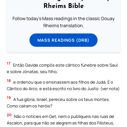
Rheims Bible
Follow today's Mass readings in the classic Douay
Rheims translation.
MASS READINGS (DRB)
17
Então Davide compôs este cântico fúnebre sobre Saul
e sobre Jónatas, seu filho,
18
e ordenou que o ensinassem aos filhos de Judá. É o
Cântico do Arco, e está escrito no livro do Justo: (ver nota)
19
A tua glória, Israel, pereceu sobre os teus montes.
Como caíram os heróis?
20
Não o noticies em Get, nem o publiqueis nas ruas de
Ascalon, para que não se alegrem as filhas dos Filisteus,