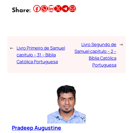
Share this article on Facebook
Share this article on WhatsApp
Share this article on LinkedIn
Share this article on X
Share this article on Telegram
Email this Article
Share:
Livro Segundo de
→
←
Livro Primeiro de Samuel
Samuel capitulo – 2 –
capitulo – 31 – Bíblia
Bíblia Católica
Católica Portuguesa
Portuguesa
Pradeep Augustine