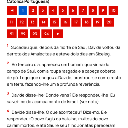
Católica Portuguesa)
◄
1
2
3
4
5
6
7
8
9
10
11
12
13
14
15
16
17
18
19
20
21
22
23
24
►
1
Sucedeu que, depois da morte de Saul, Davide voltou da
derrota dos Amalecitas e esteve dois dias em Siceleg.
2
Ao terceiro dia, apareceu um homem, que vinha do
campo de Saul, com a roupa rasgada e a cabeça coberta
de pó. Logo que chegou a Davide, prostrou-se com o rosto
em terra, fazendo-lhe um a profunda reverência.
3
Davide disse-lhe: Donde vens? Ele respondeu-lhe: Eu
salvei-me do acampamento de Israel. (ver nota)
4
Davide disse-lhe: O que aconteceu? Dize-mo. Ele
respondeu: O povo fugiu da batalha, muitos do povo
caíram mortos, e até Saul e seu filho Jónatas pereceram