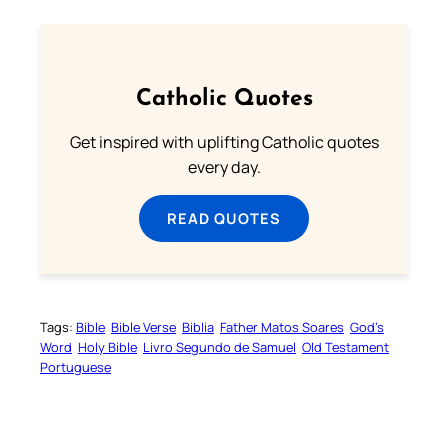
Catholic Quotes
Get inspired with uplifting Catholic quotes
every day.
READ QUOTES
Tags:
Bible
Bible Verse
Biblia
Father Matos Soares
God’s
Word
Holy Bible
Livro Segundo de Samuel
Old Testament
Portuguese