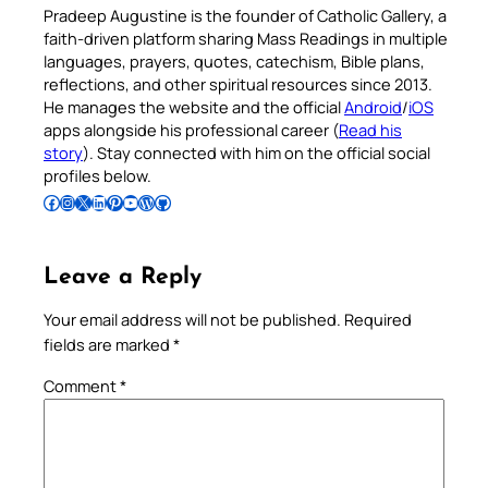
Pradeep Augustine is the founder of Catholic Gallery, a
faith-driven platform sharing Mass Readings in multiple
languages, prayers, quotes, catechism, Bible plans,
reflections, and other spiritual resources since 2013.
He manages the website and the official
Android
/
iOS
apps alongside his professional career (
Read his
story
). Stay connected with him on the official social
profiles below.
Follow Pradeep on Facebook
Follow Pradeep on Instagram
Follow Pradeep on X
Follow Pradeep on LinkedIn
Follow Pradeep on Pinterest
Subscribe to Pradeep’s Youtube Channel
Follow Pradeep on WordPress
Follow Pradeep on GitHub
Leave a Reply
Your email address will not be published.
Required
fields are marked
*
Comment
*