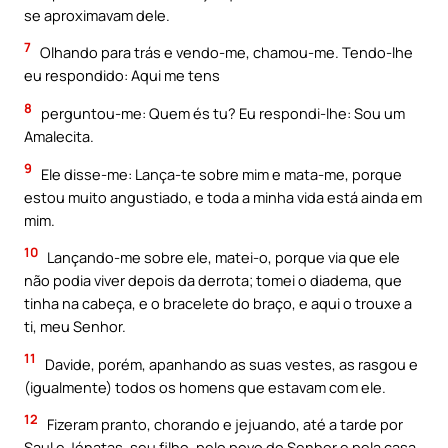
se aproximavam dele.
7
Olhando para trás e vendo-me, chamou-me. Tendo-lhe
eu respondido: Aqui me tens
8
perguntou-me: Quem és tu? Eu respondi-lhe: Sou um
Amalecita.
9
Ele disse-me: Lança-te sobre mim e mata-me, porque
estou muito angustiado, e toda a minha vida está ainda em
mim.
10
Lançando-me sobre ele, matei-o, porque via que ele
não podia viver depois da derrota; tomei o diadema, que
tinha na cabeça, e o bracelete do braço, e aqui o trouxe a
ti, meu Senhor.
11
Davide, porém, apanhando as suas vestes, as rasgou e
(igualmente) todos os homens que estavam com ele.
12
Fizeram pranto, chorando e jejuando, até a tarde por
Saul e Jónatas, seu filho, pelo povo do Senhor e pela casa