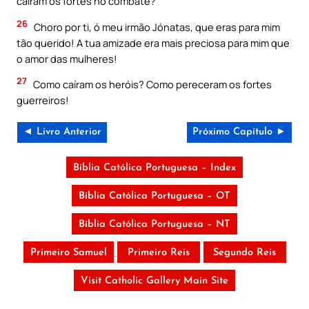
caíram os fortes no combate?
26
Choro por ti, ó meu irmão Jónatas, que eras para mim
tão querido! A tua amizade era mais preciosa para mim que
o amor das mulheres!
27
Como caíram os heróis? Como pereceram os fortes
guerreiros!
◄ Livro Anterior
Próximo Capítulo ►
Bíblia Católica Portuguesa – Index
Bíblia Católica Portuguesa – OT
Bíblia Católica Portuguesa – NT
Primeiro Samuel
Primeiro Reis
Segundo Reis
Visit Catholic Gallery Main Site