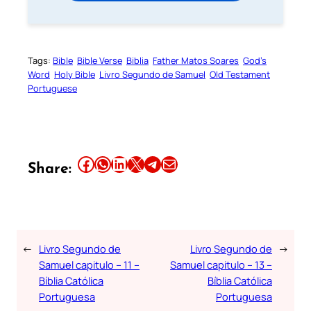
Tags:
Bible
Bible Verse
Biblia
Father Matos Soares
God’s
Word
Holy Bible
Livro Segundo de Samuel
Old Testament
Portuguese
Share this article on Facebook
Share this article on WhatsApp
Share this article on LinkedIn
Share this article on X
Share this article on Telegram
Email this Article
Share:
←
Livro Segundo de
Livro Segundo de
→
Samuel capitulo – 11 –
Samuel capitulo – 13 –
Bíblia Católica
Bíblia Católica
Portuguesa
Portuguesa