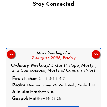
Stay Connected
Follow us on Facebook
Follow us on Instagram
Follow us on X
Subscribe to our YouTube Channel
Follow us on WhatsApp
Mass Readings for
<<
>>
7 August 2026,
Friday
Ordinary Weekday/ Sixtus II, Pope, Martyr,
and Companions, Martyrs/ Cajetan, Priest
First:
Nahum 2: 1, 3; 3: 1-3, 6-7
Psalm:
Deuteronomy 32: 35cd-36ab, 39abcd, 41
Alleluia:
Matthew 5: 10
Gospel:
Matthew 16: 24-28