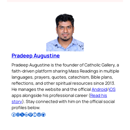
Pradeep Augustine
Pradeep Augustine is the founder of Catholic Gallery, a
faith-driven platform sharing Mass Readings in multiple
languages, prayers, quotes, catechism, Bible plans,
reflections, and other spiritual resources since 2013.
He manages the website and the official
Android
/
iOS
apps alongside his professional career (
Read his
story
). Stay connected with him on the official social
profiles below.
Follow Pradeep on Facebook
Follow Pradeep on Instagram
Follow Pradeep on X
Follow Pradeep on LinkedIn
Follow Pradeep on Pinterest
Subscribe to Pradeep’s Youtube Channel
Follow Pradeep on WordPress
Follow Pradeep on GitHub