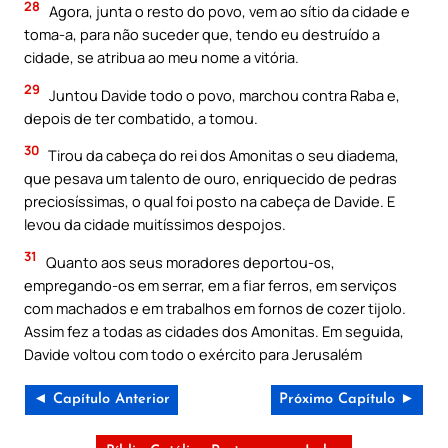
28
Agora, junta o resto do povo, vem ao sítio da cidade e
toma-a, para não suceder que, tendo eu destruído a
cidade, se atribua ao meu nome a vitória.
29
Juntou Davide todo o povo, marchou contra Raba e,
depois de ter combatido, a tomou.
30
Tirou da cabeça do rei dos Amonitas o seu diadema,
que pesava um talento de ouro, enriquecido de pedras
preciosíssimas, o qual foi posto na cabeça de Davide. E
levou da cidade muitíssimos despojos.
31
Quanto aos seus moradores deportou-os,
empregando-os em serrar, em a fiar ferros, em serviços
com machados e em trabalhos em fornos de cozer tijolo.
Assim fez a todas as cidades dos Amonitas. Em seguida,
Davide voltou com todo o exército para Jerusalém
◄ Capítulo Anterior
Próximo Capítulo ►