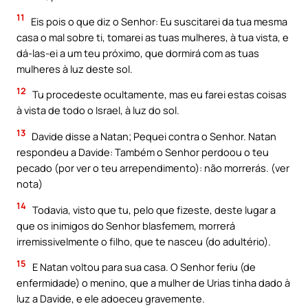
11
Eis pois o que diz o Senhor: Eu suscitarei da tua mesma
casa o mal sobre ti, tomarei as tuas mulheres, à tua vista, e
dá-las-ei a um teu próximo, que dormirá com as tuas
mulheres à luz deste sol.
12
Tu procedeste ocultamente, mas eu farei estas coisas
à vista de todo o Israel, à luz do sol.
13
Davide disse a Natan; Pequei contra o Senhor. Natan
respondeu a Davide: Também o Senhor perdoou o teu
pecado (por ver o teu arrependimento): não morrerás. (ver
nota)
14
Todavia, visto que tu, pelo que fizeste, deste lugar a
que os inimigos do Senhor blasfemem, morrerá
irremissivelmente o filho, que te nasceu (do adultério).
15
E Natan voltou para sua casa. O Senhor feriu (de
enfermidade) o menino, que a mulher de Urias tinha dado à
luz a Davide, e ele adoeceu gravemente.