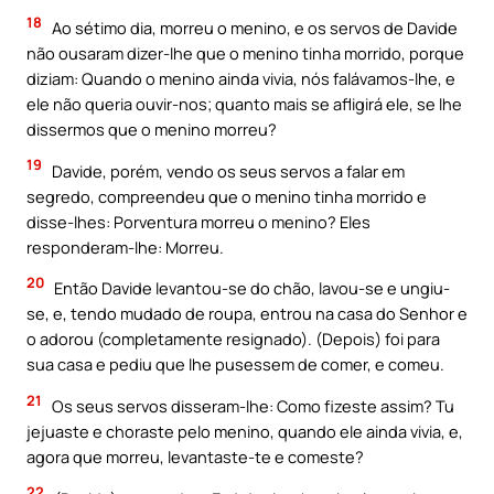
18
Ao sétimo dia, morreu o menino, e os servos de Davide
não ousaram dizer-lhe que o menino tinha morrido, porque
diziam: Quando o menino ainda vivia, nós falávamos-lhe, e
ele não queria ouvir-nos; quanto mais se afligirá ele, se lhe
dissermos que o menino morreu?
19
Davide, porém, vendo os seus servos a falar em
segredo, compreendeu que o menino tinha morrido e
disse-lhes: Porventura morreu o menino? Eles
responderam-lhe: Morreu.
20
Então Davide levantou-se do chão, lavou-se e ungiu-
se, e, tendo mudado de roupa, entrou na casa do Senhor e
o adorou (completamente resignado). (Depois) foi para
sua casa e pediu que lhe pusessem de comer, e comeu.
21
Os seus servos disseram-lhe: Como fizeste assim? Tu
jejuaste e choraste pelo menino, quando ele ainda vivia, e,
agora que morreu, levantaste-te e comeste?
22