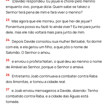
(Davide) respondeu: Eu jejuei e chorei pelo menino
enquanto vivo, porque dizia: Quem sabe se talvez o
Senhor terá pena de mim e fará viver o menino?
23
Mas agora que ele morreu, por que hei-de jejuar?
Porventura posso eu fazê-lo ainda viver? Eu Irei para junto
dele, mas ele não voltará mais para junto de mim.
24
Depois Davide consolou sua mulher Betsabé, foi dormir
com ela, e ela gerou um filho, a que pôs o nome de
Salomão. O Senhor o amou,
25
e enviou o profeta Natan, o qual deu ao menino o nome
de Amável ao Senhor, porque o Senhor o amava.
26
Entretanto Joab continuava a combater contra Raba
dos Amonitas, e tomou a cidade real.
27
e Joab enviou mensageiros a Davide, dizendo: Tenho
combatido contra Raba, e a cidade das Águas está
tomada.