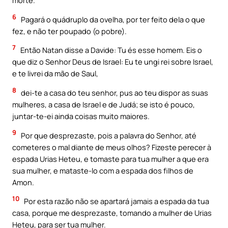
morte.
6
Pagará o quádruplo da ovelha, por ter feito dela o que
fez, e não ter poupado (o pobre).
7
Então Natan disse a Davide: Tu és esse homem. Eis o
que diz o Senhor Deus de Israel: Eu te ungi rei sobre Israel,
e te livrei da mão de Saul,
8
dei-te a casa do teu senhor, pus ao teu dispor as suas
mulheres, a casa de Israel e de Judá; se isto é pouco,
juntar-te-ei ainda coisas muito maiores.
9
Por que desprezaste, pois a palavra do Senhor, até
cometeres o mal diante de meus olhos? Fizeste perecer à
espada Urias Heteu, e tomaste para tua mulher a que era
sua mulher, e mataste-lo com a espada dos filhos de
Amon.
10
Por esta razão não se apartará jamais a espada da tua
casa, porque me desprezaste, tomando a mulher de Urias
Heteu, para ser tua mulher.