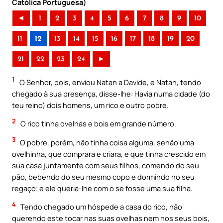
Católica Portuguesa)
◄
1
2
3
4
5
6
7
8
9
10
11
12
13
14
15
16
17
18
19
20
21
22
23
24
►
1
O Senhor, pois, enviou Natan a Davide, e Natan, tendo
chegado à sua presença, disse-lhe: Havia numa cidade (do
teu reino) dois homens, um rico e outro pobre.
2
O rico tinha ovelhas e bois em grande número.
3
O pobre, porém, não tinha coisa alguma, senão uma
ovelhinha, que comprara e criara, e que tinha crescido em
sua casa juntamente com seus filhos, comendo do seu
pão, bebendo do seu mesmo copo e dormindo no seu
regaço; e ele queria-lhe com o se fosse uma sua filha.
4
Tendo chegado um hóspede a casa do rico, não
querendo este tocar nas suas ovelhas nem nos seus bois,