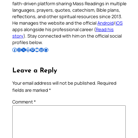
faith-driven platform sharing Mass Readings in multiple
languages, prayers, quotes, catechism, Bible plans,
reflections, and other spiritual resources since 2013.
He manages the website and the official
Android
/
iOS
apps alongside his professional career (
Read his
story
). Stay connected with him on the official social
profiles below.
Follow Pradeep on Facebook
Follow Pradeep on Instagram
Follow Pradeep on X
Follow Pradeep on LinkedIn
Follow Pradeep on Pinterest
Subscribe to Pradeep’s Youtube Channel
Follow Pradeep on WordPress
Follow Pradeep on GitHub
Leave a Reply
Your email address will not be published.
Required
fields are marked
*
Comment
*