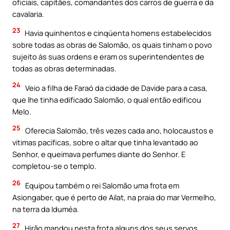
oficiais, capitães, comandantes dos carros de guerra e da
cavalaria.
23
Havia quinhentos e cinqüenta homens estabelecidos
sobre todas as obras de Salomão, os quais tinham o povo
sujeito às suas ordens e eram os superintendentes de
todas as obras determinadas.
24
Veio a filha de Faraó da cidade de Davide para a casa,
que lhe tinha edificado Salomão, o qual então edificou
Melo.
25
Oferecia Salomão, três vezes cada ano, holocaustos e
vitimas pacíficas, sobre o altar que tinha levantado ao
Senhor, e queimava perfumes diante do Senhor. E
completou-se o templo.
26
Equipou também o rei Salomão uma frota em
Asiongaber, que é perto de Ailat, na praia do mar Vermelho,
na terra da Iduméa.
27
Hirão mandou nesta frota alguns dos seus servos,