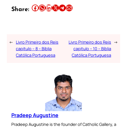
Share this article on Facebook
Share this article on WhatsApp
Share this article on LinkedIn
Share this article on X
Share this article on Telegram
Email this Article
Share:
←
Livro Primeiro dos Reis
Livro Primeiro dos Reis
→
capitulo – 8 – Bíblia
capitulo – 10 – Bíblia
Católica Portuguesa
Católica Portuguesa
Pradeep Augustine
Pradeep Augustine is the founder of Catholic Gallery, a