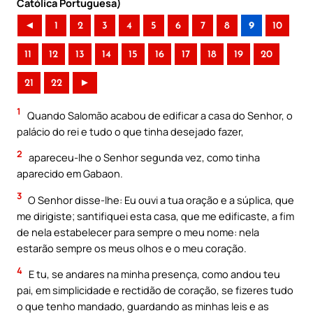
Católica Portuguesa)
◄
1
2
3
4
5
6
7
8
9
10
11
12
13
14
15
16
17
18
19
20
21
22
►
1
Quando Salomão acabou de edificar a casa do Senhor, o
palácio do rei e tudo o que tinha desejado fazer,
2
apareceu-lhe o Senhor segunda vez, como tinha
aparecido em Gabaon.
3
O Senhor disse-lhe: Eu ouvi a tua oração e a súplica, que
me dirigiste; santifiquei esta casa, que me edificaste, a fim
de nela estabelecer para sempre o meu nome: nela
estarão sempre os meus olhos e o meu coração.
4
E tu, se andares na minha presença, como andou teu
pai, em simplicidade e rectidão de coração, se fizeres tudo
o que tenho mandado, guardando as minhas leis e as