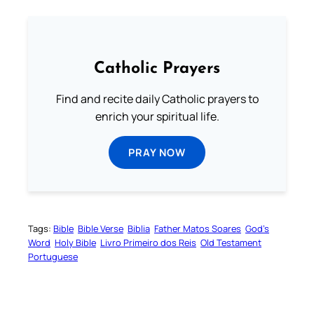
Catholic Prayers
Find and recite daily Catholic prayers to
enrich your spiritual life.
PRAY NOW
Tags:
Bible
Bible Verse
Biblia
Father Matos Soares
God’s
Word
Holy Bible
Livro Primeiro dos Reis
Old Testament
Portuguese