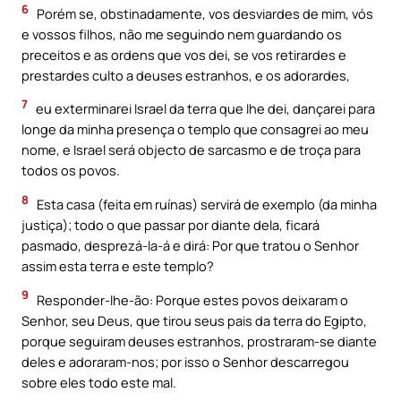
6
Porém se, obstinadamente, vos desviardes de mim, vós
e vossos filhos, não me seguindo nem guardando os
preceitos e as ordens que vos dei, se vos retirardes e
prestardes culto a deuses estranhos, e os adorardes,
7
eu exterminarei Israel da terra que lhe dei, dançarei para
longe da minha presença o templo que consagrei ao meu
nome, e Israel será objecto de sarcasmo e de troça para
todos os povos.
8
Esta casa (feita em ruínas) servirá de exemplo (da minha
justiça); todo o que passar por diante dela, ficará
pasmado, desprezá-la-á e dirá: Por que tratou o Senhor
assim esta terra e este templo?
9
Responder-lhe-ão: Porque estes povos deixaram o
Senhor, seu Deus, que tirou seus pais da terra do Egipto,
porque seguiram deuses estranhos, prostraram-se diante
deles e adoraram-nos; por isso o Senhor descarregou
sobre eles todo este mal.