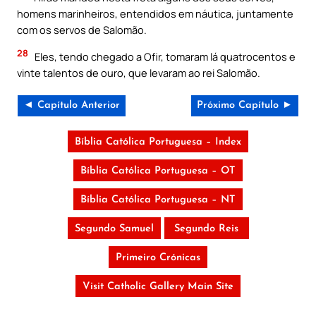
homens marinheiros, entendidos em náutica, juntamente
com os servos de Salomão.
28
Eles, tendo chegado a Ofir, tomaram lá quatrocentos e
vinte talentos de ouro, que levaram ao rei Salomão.
◄ Capítulo Anterior
Próximo Capítulo ►
Bíblia Católica Portuguesa – Index
Bíblia Católica Portuguesa – OT
Bíblia Católica Portuguesa – NT
Segundo Samuel
Segundo Reis
Primeiro Crónicas
Visit Catholic Gallery Main Site