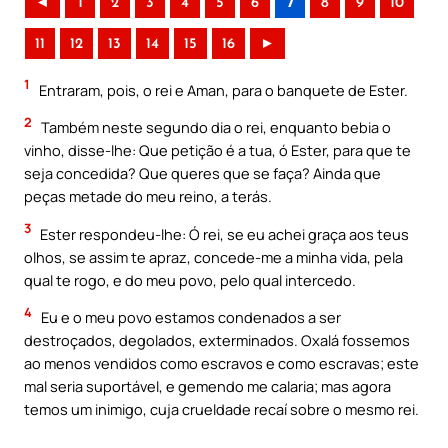
◄
1
2
3
4
5
6
7
8
9
10
11
12
13
14
15
16
►
1
Entraram, pois, o rei e Aman, para o banquete de Ester.
2
Também neste segundo dia o rei, enquanto bebia o
vinho, disse-lhe: Que petição é a tua, ó Ester, para que te
seja concedida? Que queres que se faça? Ainda que
peças metade do meu reino, a terás.
3
Ester respondeu-lhe: Ó rei, se eu achei graça aos teus
olhos, se assim te apraz, concede-me a minha vida, pela
qual te rogo, e do meu povo, pelo qual intercedo.
4
Eu e o meu povo estamos condenados a ser
destroçados, degolados, exterminados. Oxalá fossemos
ao menos vendidos como escravos e como escravas; este
mal seria suportável, e gemendo me calaria; mas agora
temos um inimigo, cuja crueldade recaí sobre o mesmo rei.