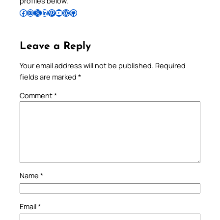
profiles below.
Follow Pradeep on Facebook
Follow Pradeep on Instagram
Follow Pradeep on X
Follow Pradeep on LinkedIn
Follow Pradeep on Pinterest
Subscribe to Pradeep’s Youtube Channel
Follow Pradeep on WordPress
Follow Pradeep on GitHub
Leave a Reply
Your email address will not be published.
Required
fields are marked
*
Comment
*
Name
*
Email
*