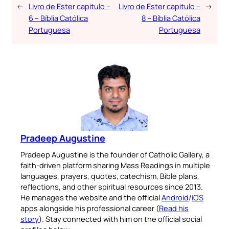
←
Livro de Ester capitulo –
Livro de Ester capitulo –
→
6 – Bíblia Católica
8 – Bíblia Católica
Portuguesa
Portuguesa
Pradeep Augustine
Pradeep Augustine is the founder of Catholic Gallery, a
faith-driven platform sharing Mass Readings in multiple
languages, prayers, quotes, catechism, Bible plans,
reflections, and other spiritual resources since 2013.
He manages the website and the official
Android
/
iOS
apps alongside his professional career (
Read his
story
). Stay connected with him on the official social