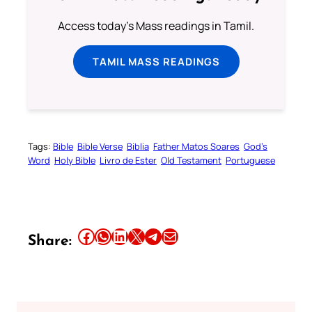
Access today's Mass readings in Tamil.
TAMIL MASS READINGS
Tags:
Bible
Bible Verse
Biblia
Father Matos Soares
God’s
Word
Holy Bible
Livro de Ester
Old Testament
Portuguese
Share this article on Facebook
Share this article on WhatsApp
Share this article on LinkedIn
Share this article on X
Share this article on Telegram
Email this Article
Share: