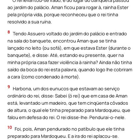
O rei levantou-se irado, e do lugar do banqueta passou
ao jardim do palácio. Aman ficou para rogar à, rainha Ester
pela própria vida, porque reconheceu que o rei tinha
resolvido a sua ruína.
8
Tendo Assuero voltado do jardim do palácio e entrado
na sala do banquete, encontrou Aman que se tinha
lançado no leito (ou sofá), em que estava Ester (durante o
banquete), e disse: Até, estando eu presente, quer na
minha própria casa fazer violência à rainha? Ainda não tinha
saído da boca do rei esta palavra, quando logo lhe cobriram
a cara (como condenado à morte).
9
Harbona, um dos eunucos que estavam ao serviço
ordinário do rei, disse: Sabei (ó rei) que em casa de Aman
está, levantado um madeiro, que tem cinqüenta côvados
de altura, o qual ele tinha preparado para Mardoqueu, que
falou em defesa do rei. O rei disse-lhe: Pendurai-o-nele.
10
Foi, pois, Aman pendurado no patíbulo que ele tinha
preparado para Mardoqueu. E a ira do rei aplacou-se.