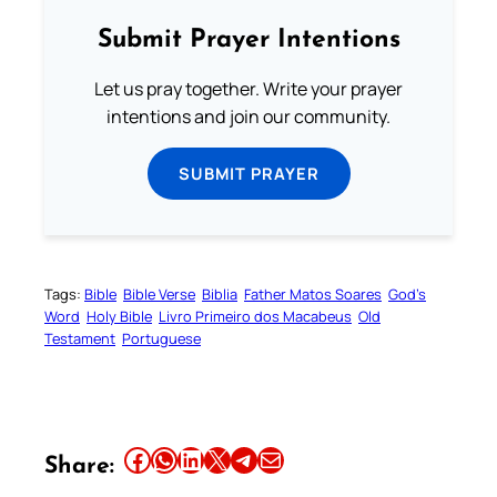
Submit Prayer Intentions
Let us pray together. Write your prayer
intentions and join our community.
SUBMIT PRAYER
Tags:
Bible
Bible Verse
Biblia
Father Matos Soares
God’s
Word
Holy Bible
Livro Primeiro dos Macabeus
Old
Testament
Portuguese
Share this article on Facebook
Share this article on WhatsApp
Share this article on LinkedIn
Share this article on X
Share this article on Telegram
Email this Article
Share: