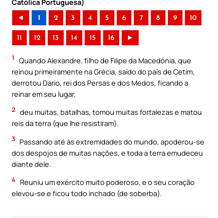
Católica Portuguesa)
◄
1
2
3
4
5
6
7
8
9
10
11
12
13
14
15
16
►
1
Quando Alexandre, filho de Filipe da Macedónia, que
reinou primeiramente na Grécia, saído do país de Cetim,
derrotou Dario, rei dos Persas e dos Medos, ficando a
reinar em seu lugar,
2
deu muitas, batalhas, tomou muitas fortalezas e matou
reis da terra (que lhe resistiram).
3
Passando até às extremidades do mundo, apoderou-se
dos despojos de muitas nações, e toda a terra emudeceu
diante dele.
4
Reuniu um exército muito poderoso, e o seu coração
elevou-se e ficou todo inchado (de soberba).