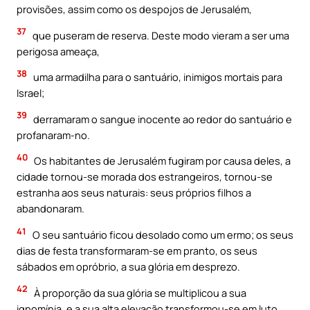
provisões, assim como os despojos de Jerusalém,
37
que puseram de reserva. Deste modo vieram a ser uma
perigosa ameaça,
38
uma armadilha para o santuário, inimigos mortais para
Israel;
39
derramaram o sangue inocente ao redor do santuário e
profanaram-no.
40
Os habitantes de Jerusalém fugiram por causa deles, a
cidade tornou-se morada dos estrangeiros, tornou-se
estranha aos seus naturais: seus próprios filhos a
abandonaram.
41
O seu santuário ficou desolado como um ermo; os seus
dias de festa transformaram-se em pranto, os seus
sábados em opróbrio, a sua glória em desprezo.
42
À proporção da sua glória se multiplicou a sua
ignomínia, e a sua alta elevação transformou-se em luto.