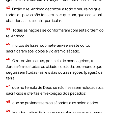
43
Então o rei Antíoco decretou a todo o seu reino que
todos os povos não fossem mais que um, que cada qual
abandonasse a sua lei particular.
44
Todas as nações se conformaram com esta ordem do
rei Antíoco;
45
muitos de Israel submeteram-se a este culto,
sacrificaram aos ídolos e violaram o sábado.
46
O rei enviou cartas, por meio de mensageiros, a
Jerusalém e a todas as cidades de Judá, ordenando que
seguissem (todas) as leis das outras nações (pagãs) da
terra;
47
que no templo de Deus se não fizessem holocaustos,
sacrifícios e ofertas em expiação dos pecados;
48
que se profanassem os sábados e as solenidades.
49
Mandou (além disto) que se profanassem os lugares