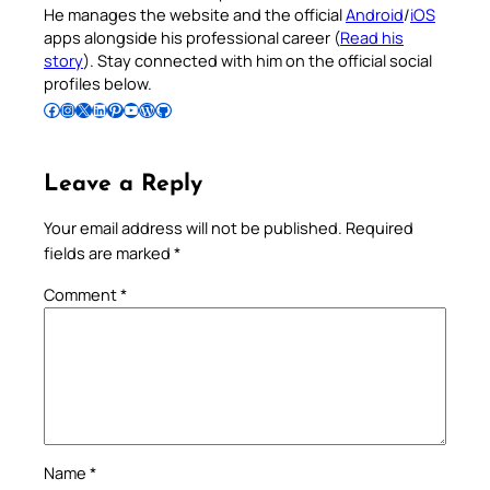
He manages the website and the official
Android
/
iOS
apps alongside his professional career (
Read his
story
). Stay connected with him on the official social
profiles below.
Follow Pradeep on Facebook
Follow Pradeep on Instagram
Follow Pradeep on X
Follow Pradeep on LinkedIn
Follow Pradeep on Pinterest
Subscribe to Pradeep’s Youtube Channel
Follow Pradeep on WordPress
Follow Pradeep on GitHub
Leave a Reply
Your email address will not be published.
Required
fields are marked
*
Comment
*
Name
*