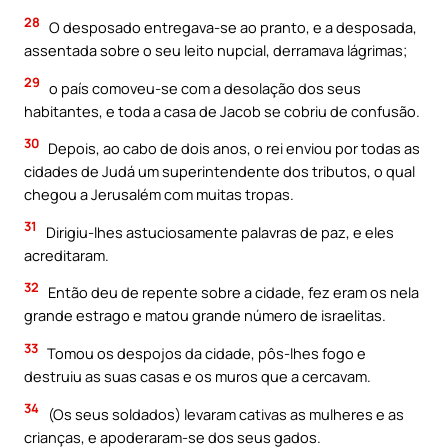
28
O desposado entregava-se ao pranto, e a desposada,
assentada sobre o seu leito nupcial, derramava lágrimas;
29
o país comoveu-se com a desolação dos seus
habitantes, e toda a casa de Jacob se cobriu de confusão.
30
Depois, ao cabo de dois anos, o rei enviou por todas as
cidades de Judá um superintendente dos tributos, o qual
chegou a Jerusalém com muitas tropas.
31
Dirigiu-lhes astuciosamente palavras de paz, e eles
acreditaram.
32
Então deu de repente sobre a cidade, fez eram os nela
grande estrago e matou grande número de israelitas.
33
Tomou os despojos da cidade, pôs-lhes fogo e
destruiu as suas casas e os muros que a cercavam.
34
(Os seus soldados) levaram cativas as mulheres e as
crianças, e apoderaram-se dos seus gados.