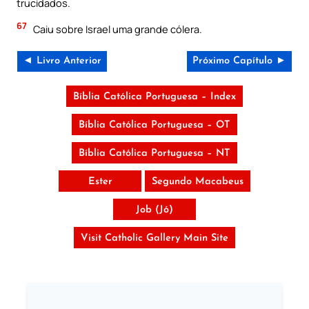
trucidados.
67
Caiu sobre Israel uma grande cólera.
◄ Livro Anterior
Próximo Capítulo ►
Bíblia Católica Portuguesa – Index
Bíblia Católica Portuguesa – OT
Bíblia Católica Portuguesa – NT
Ester
Segundo Macabeus
Job (Jó)
Visit Catholic Gallery Main Site