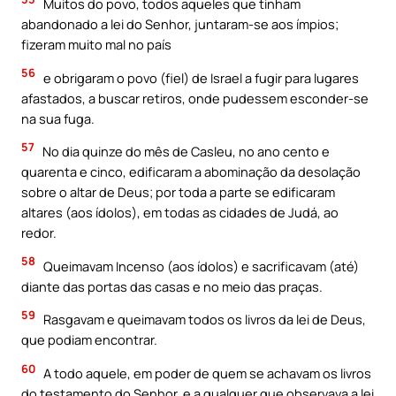
Muitos do povo, todos aqueles que tinham
abandonado a lei do Senhor, juntaram-se aos ímpios;
fizeram muito mal no país
56
e obrigaram o povo (fiel) de Israel a fugir para lugares
afastados, a buscar retiros, onde pudessem esconder-se
na sua fuga.
57
No dia quinze do mês de Casleu, no ano cento e
quarenta e cinco, edificaram a abominação da desolação
sobre o altar de Deus; por toda a parte se edificaram
altares (aos ídolos), em todas as cidades de Judá, ao
redor.
58
Queimavam Incenso (aos ídolos) e sacrificavam (até)
diante das portas das casas e no meio das praças.
59
Rasgavam e queimavam todos os livros da lei de Deus,
que podiam encontrar.
60
A todo aquele, em poder de quem se achavam os livros
do testamento do Senhor, e a qualquer que observava a lei