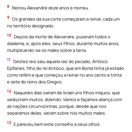
8
Reinou Alexandre doze anos e morreu.
9
Os grandes da sua corte começaram a reinar, cada um
no território designado.
10
Depois da morte de Alexandre, puseram todos o
diadema, e, após eles, seus filhos, durante muitos anos,
multiplicando-se os males sobre a terra.
11
Destes reis saiu aquela raiz do pecado, Antíoco
Epífanes, filho do rei Antíoco, que em Boma tinha já estado
como refém e que começou a reinar no ano cento e trinta
e sete do reino dos Gregos.
12
Naqueles dias saíram de Israel uns filhos iníquos, que
seduziram muitos, dizendo: Vamos e façamos aliança com
as nações circunvizinhas, porque, desde que nos
separamos delas, vieram sobre nós muitos males.
13
E pareceu bem este conselho a seus olhos.