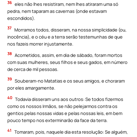
36
eles não lhes resistiram, nem lhes atiraram uma só
pedra, nem taparam as cavernas (onde estavam
escondidos).
37
Morramos todos, disseram, na nossa simplicidade (ou,
inocência), e o céu e a terra serão testemunhas de que
nos fazeis morrer injustamente.
38
Acometidos, assim, em dia de sábado, foram mortos
com suas mulheres, seus filhos e seus gados, em número
de cerca de mil pessoas.
39
Souberam-no Matatias e os seus amigos, e choraram
por eles amargamente.
40
Todavia disseram uns aos outros: Se todos fizermos
como os nossos Irmãos, se não pelejarmos contra os
gentios pelas nossas vidas e pelas nossas leis, em bem
pouco tempo nos exterminarão da face da terra.
41
Tomaram, pois, naquele dia esta resolução: Se alguém,