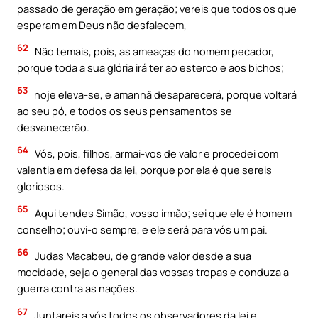
passado de geração em geração; vereis que todos os que
esperam em Deus não desfalecem,
62
Não temais, pois, as ameaças do homem pecador,
porque toda a sua glória irá ter ao esterco e aos bichos;
63
hoje eleva-se, e amanhã desaparecerá, porque voltará
ao seu pó, e todos os seus pensamentos se
desvanecerão.
64
Vós, pois, filhos, armai-vos de valor e procedei com
valentia em defesa da lei, porque por ela é que sereis
gloriosos.
65
Aqui tendes Simão, vosso irmão; sei que ele é homem
conselho; ouvi-o sempre, e ele será para vós um pai.
66
Judas Macabeu, de grande valor desde a sua
mocidade, seja o general das vossas tropas e conduza a
guerra contra as nações.
67
Juntareis a vós todos os observadores da lei e