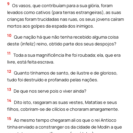
9
Os vasos, que contribuíam para a sua glória, foram
levados como cativos (para terras estrangeiras), as suas
crianças foram trucidadas nas ruas, os seus jovens caíram
mortos aos golpes da espada dos inimigos.
10
Que nação há que não tenha recebido alguma coisa
deste (infeliz) reino, obtido parte dos seus despojos?
11
Toda a sua magnificência lhe foi roubada; ela, que era
livre, está feita escrava.
12
Quanto tínhamos de santo, de ilustre e de glorioso,
tudo foi destruído e profanado pelas nações.
13
De que nos serve pois o viver ainda?
14
Dito isto, rasgaram as suas vestes, Matatias e seus
filhos, cobriram-se de cilícios e choraram amargamente.
15
Ao mesmo tempo chegaram ali os que o rei Antioco
tinha enviado a constranger os da cidade de Modin a que