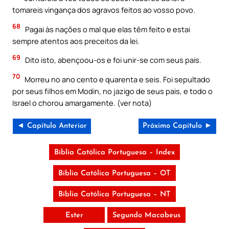
tomareis vingança dos agravos feitos ao vosso povo.
68
Pagai às nações o mal que elas têm feito e estai
sempre atentos aos preceitos da lei.
69
Dito isto, abençoou-os e foi unir-se com seus pais.
70
Morreu no ano cento e quarenta e seis. Foi sepultado
por seus filhos em Modin, no jazigo de seus pais, e todo o
Israel o chorou amargamente. (ver nota)
◄ Capítulo Anterior
Próximo Capítulo ►
Bíblia Católica Portuguesa – Index
Bíblia Católica Portuguesa – OT
Bíblia Católica Portuguesa – NT
Ester
Segundo Macabeus