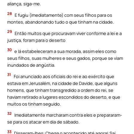
aliança, siga-me.
28
E fugiu (imediatamente) com seus filhos para os
montes, abandonando tudo o que tinham na cidade.
29
Então muitos que procuravam viver conforme a lei e a
justiça, foram para o deserto
30
e lá estabeleceram a sua morada, assim eles como
seus filhos, suas mulheres e seus gados, porque se viam
inundados de angústia.
31
Foi anunciado aos oficiais do rei e ao exército que
estava em Jerusalém, na cidade de Davide, que alguns
homens, que tinham transgredido a ordem do rei, se
haviam retirado a lugares escondidos do deserto, e que
muitos os tinham seguido.
32
Imediatamente marcharam contra eles e prepararam-
se para os atacar em dia de sábado.
33
Disseram-lhes: Chega o acontecido até agora! Saí,