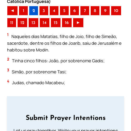
Católica Portuguesa)
◄
1
2
3
4
5
6
7
8
9
10
11
12
13
14
15
16
►
1
Naqueles dias Matatias, filho de Joio, filho de Simeão,
sacerdote, dentre os filhos de Joarib, saiu de Jerusalém e
habitou sobre Modin.
2
Tinha cinco filhos: João, por sobrenome Gadis;
3
Simão, por sobrenome Tasi;
4
Judas, chamado Macabeu;
Submit Prayer Intentions
Let us pray together. Write your prayer intentions