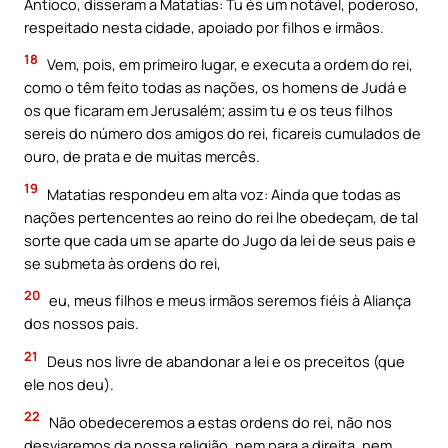
Antioco, disseram a Matatias: Tu és um notável, poderoso,
respeitado nesta cidade, apoiado por filhos e irmãos.
18
Vem, pois, em primeiro lugar, e executa a ordem do rei,
como o têm feito todas as nações, os homens de Judá e
os que ficaram em Jerusalém; assim tu e os teus filhos
sereis do número dos amigos do rei, ficareis cumulados de
ouro, de prata e de muitas mercês.
19
Matatias respondeu em alta voz: Ainda que todas as
nações pertencentes ao reino do rei lhe obedeçam, de tal
sorte que cada um se aparte do Jugo da lei de seus pais e
se submeta às ordens do rei,
20
eu, meus filhos e meus irmãos seremos fiéis à Aliança
dos nossos pais.
21
Deus nos livre de abandonar a lei e os preceitos (que
ele nos deu).
22
Não obedeceremos a estas ordens do rei, não nos
desviaremos da nossa religião, nem para a direita, nem