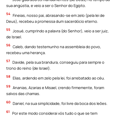
sua angústia, e veio a ser o Senhor do Egipto.
54
Fineias, nosso pai, abrasando-se em zelo (pela lei de
Deus), recebeu a promessa dum sacerdócio eterno.
55
Josué, cumprindo a palavra (do Senhor), veio a ser juiz,
de Israel.
56
Caleb, dando testemunho na assembleia do povo,
recebeu uma herança.
57
Davide, pela sua brandura, conseguiu para sempre o
trono do reino (de Israel).
58
Elias, ardendo em zelo pela lei, foi arrebatado ao céu.
59
Ananias, Azarias e Misael, crendo firmemente, foram
salvos das chamas.
60
Daniel, na sua simplicidade, foi livre da boca dos leões.
61
Por este modo considerai vós tudo o que se tem