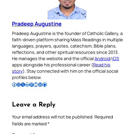
Pradeep Augustine
Pradeep Augustine is the founder of Catholic Gallery, a
faith-driven platform sharing Mass Readings in multiple
languages, prayers, quotes, catechism, Bible plans,
reflections, and other spiritual resources since 2013.
He manages the website and the official
Android
/
iOS
apps alongside his professional career (
Read his
story
). Stay connected with him on the official social
profiles below.
Follow Pradeep on Facebook
Follow Pradeep on Instagram
Follow Pradeep on X
Follow Pradeep on LinkedIn
Follow Pradeep on Pinterest
Subscribe to Pradeep’s Youtube Channel
Follow Pradeep on WordPress
Follow Pradeep on GitHub
Leave a Reply
Your email address will not be published.
Required
fields are marked
*