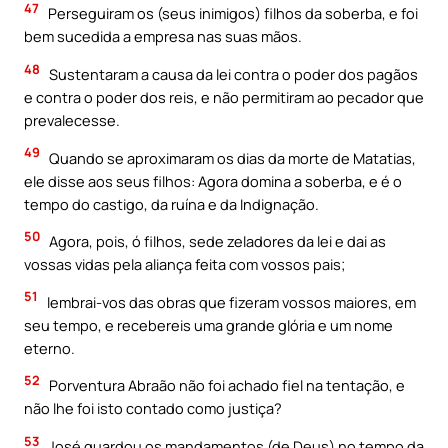
47
Perseguiram os (seus inimigos) filhos da soberba, e foi
bem sucedida a empresa nas suas mãos.
48
Sustentaram a causa da lei contra o poder dos pagãos
e contra o poder dos reis, e não permitiram ao pecador que
prevalecesse.
49
Quando se aproximaram os dias da morte de Matatias,
ele disse aos seus filhos: Agora domina a soberba, e é o
tempo do castigo, da ruína e da Indignação.
50
Agora, pois, ó filhos, sede zeladores da lei e dai as
vossas vidas pela aliança feita com vossos pais;
51
lembrai-vos das obras que fizeram vossos maiores, em
seu tempo, e recebereis uma grande glória e um nome
eterno.
52
Porventura Abraão não foi achado fiel na tentação, e
não lhe foi isto contado como justiça?
53
José guardou os mandamentos (de Deus) no tempo da