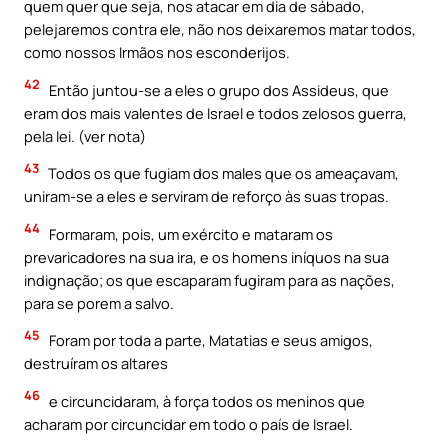
quem quer que seja, nos atacar em dia de sábado,
pelejaremos contra ele, não nos deixaremos matar todos,
como nossos Irmãos nos esconderijos.
42
Então juntou-se a eles o grupo dos Assideus, que
eram dos mais valentes de Israel e todos zelosos guerra,
pela lei. (ver nota)
43
Todos os que fugiam dos males que os ameaçavam,
uniram-se a eles e serviram de reforço às suas tropas.
44
Formaram, pois, um exército e mataram os
prevaricadores na sua ira, e os homens iníquos na sua
indignação; os que escaparam fugiram para as nações,
para se porem a salvo.
45
Foram por toda a parte, Matatias e seus amigos,
destruíram os altares
46
e circuncidaram, à força todos os meninos que
acharam por circuncidar em todo o país de Israel.