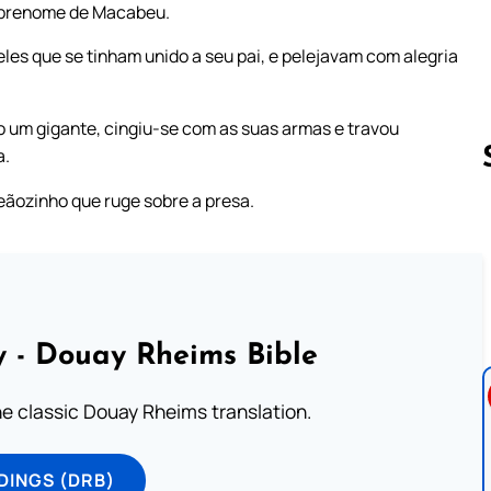
sobrenome de Macabeu.
es que se tinham unido a seu pai, e pelejavam com alegria
o um gigante, cingiu-se com as suas armas e travou
a.
eãozinho que ruge sobre a presa.
Follow us 
 - Douay Rheims Bible
he classic Douay Rheims translation.
DINGS (DRB)