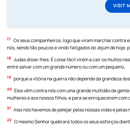
VISIT 
17
Os seus companheiros, logo que viram marchar contra e
nós, sendo tão poucos e vindo fatigados do Jejum de hoje, 
18
Judas disse-lhes; É coisa fácil virem a cair os muitos n
entre salvar com um grande número ou com um pequeno,
19
porque a vitória na guerra não depende da grandeza dos
20
Eles vêm contra nós com uma grande multidão de gente 
mulheres e aos nossos filhos, e para se enriquecerem com 
21
mas nós havemos de pelejar pelas nossas vidas e pelas n
22
O mesmo Senhor quebrará todos os seus esforços diante