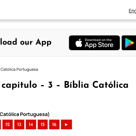
Eng
load our App
a Católica Portuguesa
apitulo – 3 – Bíblia Católica
 Católica Portuguesa)
12
13
14
15
16
►