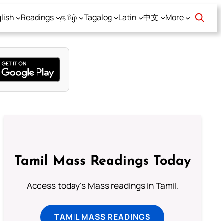
lish
Readings
தமிழ்
Tagalog
Latin
中文
More
Tamil Mass Readings Today
Access today's Mass readings in Tamil.
TAMIL MASS READINGS