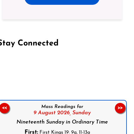
Stay Connected
on Facebook
Follow us on Instagram
Follow us on X
Subscribe to our YouTube Channel
Follow us on WhatsApp
Mass Readings for
<<
>>
9 August 2026,
Sunday
Nineteenth Sunday in Ordinary Time
First:
First Kings 19: 9a, 11-13a