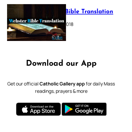
Webster Bible Translation
October 11, 2018
Download our App
Get our official
Catholic Gallery app
for daily Mass
readings, prayers & more