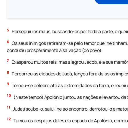
5
Perseguiu os maus, buscando-os por toda a parte, e que
6
Os seus inimigos retiraram-se pelo temor que lhe tinham,
conduziu pròsperamente a salvação (do povo).
7
Exasperou muitos reis, mas alegrou Jacob, e a sua memó
8
Percorreu as cidades de Judá, lançou fora delas os ímpios
9
Tornou-se célebre até às extremidades da terra, e reuniu
10
(Neste tempo) Apolónio juntou as nações e levantou da 
11
Judas soube-o, saiu-lhe ao encontro, derrotou-o e matou-
12
Tomou os despojos deles e a espada de Apolónio, com a q