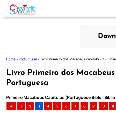
Skip
to
content
Down
Home
»
Portuguese
»
Livro Primeiro dos Macabeus capitulo – 3 – Bíbli
Livro Primeiro dos Macabeus c
Portuguesa
Primeiro Macabeus Capítulos (Portuguese Bible : Bíblia
◄
1
2
3
4
5
6
7
8
9
10
11