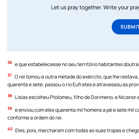
Let us pray together. Write your pr
SUBMI
36
e que estabelecesse no seu território habitantes doutras
37
O rei tomou a outra metade do exército, que lhe restava, 
quarenta e sete; passou o rio Eufrates e atravessou as prov
38
Lísias escolheu Ptolomeu, filho de Dorimeno, e Nicanor 
39
e enviou com eles quarenta mil homens a pé e sete mil c
conforme a ordem do rei.
40
Eles, pois, marcharam com todas as suas tropas e chega