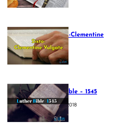
The Sixto-Clementine
Vulgate
July 12, 2025
Luther Bible – 1545
October 17, 2018