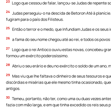
23
Logo que cessou de falar, lançou-se Judas de repente so
24
Judas perseguiu-o na descida de Betoron Até à planície
fugiram para o país dos Filisteus.
25
Então o terror e o medo, que Infundiam Judas e os seus
26
a fama do seu nome chegou até ao rei, e todos os povos
27
Logo que o rei Antioco ouviu estas novas, concebeu gran
formou um exército poderosíssimo.
28
Abriu o seu erário e deu no exército o soldo de um ano
29
Mas viu que lhe faltava o dinheiro de seus tesouros e qu
discórdias e misérias que ele mesmo tinha ocasionado, que
antigos.
30
Temeu, portanto, não ter, como uma ou duas vezes antes
fazia com mão larga, e em que tinha excedido os reis seus 