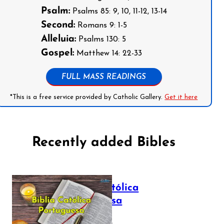
Psalm:
Psalms 85: 9, 10, 11-12, 13-14
Second:
Romans 9: 1-5
Alleluia:
Psalms 130: 5
Gospel:
Matthew 14: 22-33
FULL MASS READINGS
*This is a free service provided by Catholic Gallery.
Get it here
Recently added Bibles
Bíblia Católica
Portuguesa
July 16, 2025