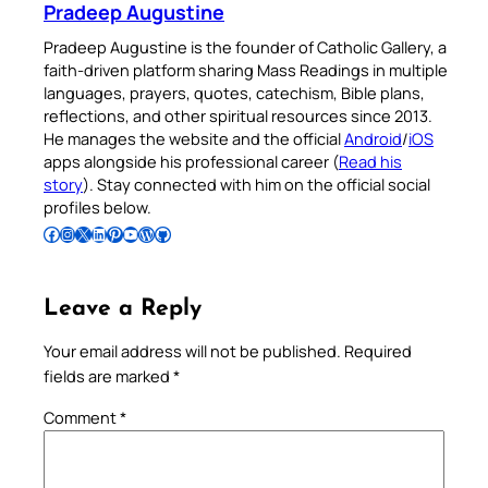
Pradeep Augustine
Pradeep Augustine is the founder of Catholic Gallery, a
faith-driven platform sharing Mass Readings in multiple
languages, prayers, quotes, catechism, Bible plans,
reflections, and other spiritual resources since 2013.
He manages the website and the official
Android
/
iOS
apps alongside his professional career (
Read his
story
). Stay connected with him on the official social
profiles below.
Follow Pradeep on Facebook
Follow Pradeep on Instagram
Follow Pradeep on X
Follow Pradeep on LinkedIn
Follow Pradeep on Pinterest
Subscribe to Pradeep’s Youtube Channel
Follow Pradeep on WordPress
Follow Pradeep on GitHub
Leave a Reply
Your email address will not be published.
Required
fields are marked
*
Comment
*