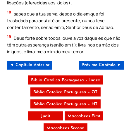
libações (oferecidas aos ídolos) ;
18
sabes que a tua serva, desde o dia em que foi
trasladada para aqui até ao presente, nunca teve
contentamento, senão em ti, Senhor Deus de Abraão.
19
Deus forte sobre todos, ouve a voz daqueles que não
têm outra esperança (senão em ti); livra-nos da mão dos
iníquos, e livra-me a mim do meu temor.
◄ Capítulo Anterior
Próximo Capítulo ►
Bíblia Católica Portuguesa – Index
Bíblia Católica Portuguesa – OT
Bíblia Católica Portuguesa – NT
Judit
Maccabees First
Maccabees Second