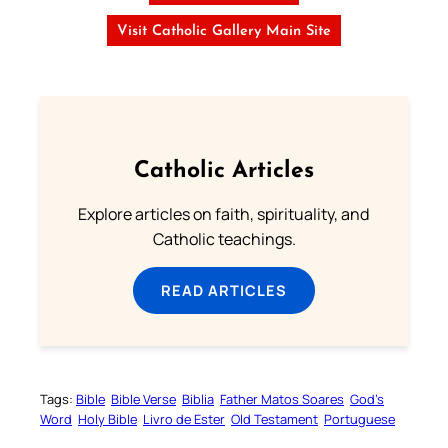
Visit Catholic Gallery Main Site
Catholic Articles
Explore articles on faith, spirituality, and
Catholic teachings.
READ ARTICLES
Tags:
Bible
Bible Verse
Biblia
Father Matos Soares
God’s
Word
Holy Bible
Livro de Ester
Old Testament
Portuguese