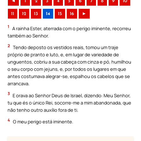
◄
1
2
3
4
5
6
7
8
9
10
11
12
13
14
15
16
►
1
A rainha Ester, aterrada com o perigo iminente, recorreu
também ao Senhor.
2
Tendo deposto os vestidos reais, tomou um traje
próprio de pranto e luto, e, em lugar de variedade de
unguentos, cobriu a sua cabeça com cinza e pó, humilhou
o seu corpo com jejuns, e, por todos os lugares em que
antes costumava alegrar-se, espalhou os cabelos que se
arrancava.
3
E orava ao Senhor Deus de Israel, dizendo: Meu Senhor,
tu que és o único Rei, socorre-me a mim abandonada, que
não tenho outro auxílio fora de ti.
4
O meu perigo está iminente.