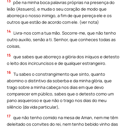
13
põe na minha boca palavras próprias na presença do
leão (Assuero), e muda o seu coração de modo que
aborreça o nosso inimigo, a fim de que pereça ele e os
outros que estão de acordo com ele. (ver nota)
14
Livra-nos com a tua mão. Socorre-me, que não tenho
outro auxilio, senão a ti. Senhor, que conheces todas as
coisas,
15
que sabes que aborreço a glória dos iníquos e detesto
o leito dos incircuncisos e de qualquer estrangeiro.
16
Tu sabes o constrangimento que sinto, quanto
abomino o distintivo da soberba e da minha glória, que
trago sobre a minha cabeça nos dias em que devo
comparecer em público, sabes que o detesto como um
pano asqueroso e que não o trago nos dias do meu
silêncio (da vida particular),
17
que não tenho comido na mesa de Aman, nem me têm
deleitado os convites do rei, nem tenho bebido vinho das