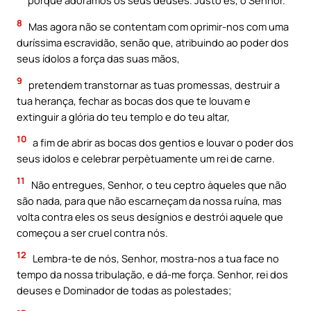
porque adorámos os seus deuses. Justo és, ó Senhor.
8
Mas agora não se contentam com oprimir-nos com uma
duríssima escravidão, senão que, atribuindo ao poder dos
seus ídolos a força das suas mãos,
9
pretendem transtornar as tuas promessas, destruir a
tua herança, fechar as bocas dos que te louvam e
extinguir a glória do teu templo e do teu altar,
10
a fim de abrir as bocas dos gentios e louvar o poder dos
seus idolos e celebrar perpètuamente um rei de carne.
11
Não entregues, Senhor, o teu ceptro àqueles que não
são nada, para que não escarneçam da nossa ruína, mas
volta contra eles os seus desígnios e destrói aquele que
começou a ser cruel contra nós.
12
Lembra-te de nós, Senhor, mostra-nos a tua face no
tempo da nossa tribulação, e dá-me força. Senhor, rei dos
deuses e Dominador de todas as polestades;