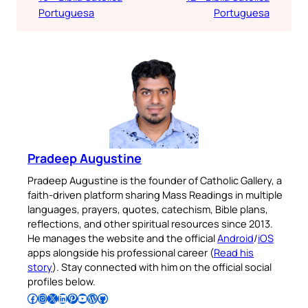
Portuguesa
Portuguesa
Pradeep Augustine
Pradeep Augustine is the founder of Catholic Gallery, a
faith-driven platform sharing Mass Readings in multiple
languages, prayers, quotes, catechism, Bible plans,
reflections, and other spiritual resources since 2013.
He manages the website and the official
Android
/
iOS
apps alongside his professional career (
Read his
story
). Stay connected with him on the official social
profiles below.
Follow Pradeep on Facebook
Follow Pradeep on Instagram
Follow Pradeep on X
Follow Pradeep on LinkedIn
Follow Pradeep on Pinterest
Subscribe to Pradeep’s Youtube Channel
Follow Pradeep on WordPress
Follow Pradeep on GitHub