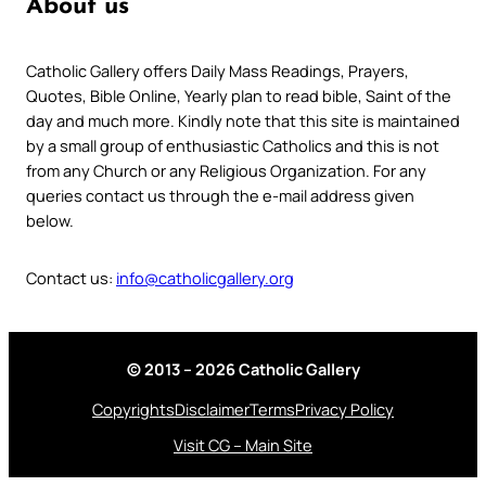
About us
Catholic Gallery offers Daily Mass Readings, Prayers,
Quotes, Bible Online, Yearly plan to read bible, Saint of the
day and much more. Kindly note that this site is maintained
by a small group of enthusiastic Catholics and this is not
from any Church or any Religious Organization. For any
queries contact us through the e-mail address given
below.
Contact us:
info@catholicgallery.org
© 2013 – 2026 Catholic Gallery
Copyrights
Disclaimer
Terms
Privacy Policy
Visit CG – Main Site