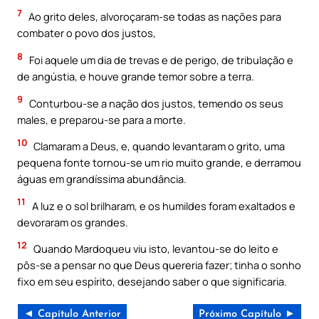
7
Ao grito deles, alvoroçaram-se todas as nações para
combater o povo dos justos,
8
Foi aquele um dia de trevas e de perigo, de tribulação e
de angústia, e houve grande temor sobre a terra.
9
Conturbou-se a nação dos justos, temendo os seus
males, e preparou-se para a morte.
10
Clamaram a Deus, e, quando levantaram o grito, uma
pequena fonte tornou-se um rio muito grande, e derramou
águas em grandíssima abundância.
11
A luz e o sol brilharam, e os humildes foram exaltados e
devoraram os grandes.
12
Quando Mardoqueu viu isto, levantou-se do leito e
pôs-se a pensar no que Deus quereria fazer; tinha o sonho
fixo em seu espírito, desejando saber o que significaria.
◄ Capítulo Anterior
Próximo Capítulo ►