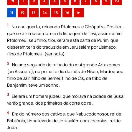
◄
1
2
3
4
5
6
7
8
9
10
11
12
13
14
15
16
►
1
No ano quarto, reinando Ptolomeu e Cleópatra, Dositeu,
que se dizia sacerdote e da linhagem de Levi, assim como
Ptolomeu, seu filho, trouxeram esta carta de Purim, que
disseram ter sido traduzida em Jerusalém por Lisímaco,
filho de Ptolomeu. (ver nota)
2
No ano segundo do reinado do mui grande Artaxerxes
(ou Assuero), no primeiro dia do mês de Nisan, Mardoqueu,
filho de Jair, filho de Semei, filho de Cis, da tribo de
Benjamim, teve um sonho.
3
Ele era um homem judeu, que morava na cidade de Susa,
varão grande, dos primeiros da corte do rei.
4
Era do número dos cativos, que Nabucodonosor, rei de
Babilônia, tinha levado de Jerusalém com Jeconias, rei de
Judá.