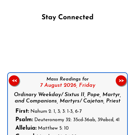
Stay Connected
Follow us on Facebook
Follow us on Instagram
Follow us on X
Subscribe to our YouTube Channel
Follow us on WhatsApp
Mass Readings for
<<
>>
7 August 2026,
Friday
Ordinary Weekday/ Sixtus II, Pope, Martyr,
and Companions, Martyrs/ Cajetan, Priest
First:
Nahum 2: 1, 3; 3: 1-3, 6-7
Psalm:
Deuteronomy 32: 35cd-36ab, 39abcd, 41
Alleluia:
Matthew 5: 10