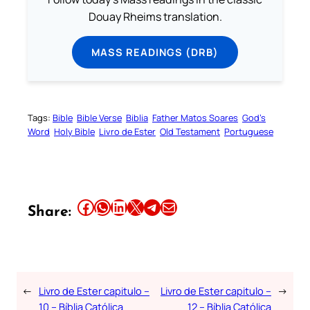
Douay Rheims translation.
MASS READINGS (DRB)
Tags:
Bible
Bible Verse
Biblia
Father Matos Soares
God’s
Word
Holy Bible
Livro de Ester
Old Testament
Portuguese
Share this article on Facebook
Share this article on WhatsApp
Share this article on LinkedIn
Share this article on X
Share this article on Telegram
Email this Article
Share:
←
Livro de Ester capitulo –
Livro de Ester capitulo –
→
10 – Bíblia Católica
12 – Bíblia Católica