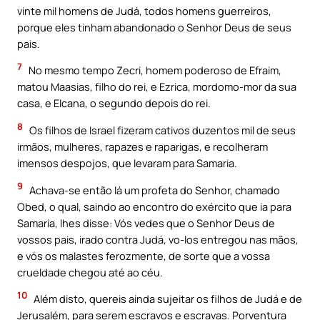
vinte mil homens de Judá, todos homens guerreiros,
porque eles tinham abandonado o Senhor Deus de seus
pais.
7
No mesmo tempo Zecri, homem poderoso de Efraim,
matou Maasias, filho do rei, e Ezrica, mordomo-mor da sua
casa, e Elcana, o segundo depois do rei.
8
Os filhos de Israel fizeram cativos duzentos mil de seus
irmãos, mulheres, rapazes e raparigas, e recolheram
imensos despojos, que levaram para Samaria.
9
Achava-se então lá um profeta do Senhor, chamado
Obed, o qual, saindo ao encontro do exército que ia para
Samaria, lhes disse: Vós vedes que o Senhor Deus de
vossos pais, irado contra Judá, vo-los entregou nas mãos,
e vós os malastes ferozmente, de sorte que a vossa
crueldade chegou até ao céu.
10
Além disto, quereis ainda sujeitar os filhos de Judá e de
Jerusalém, para serem escravos e escravas. Porventura