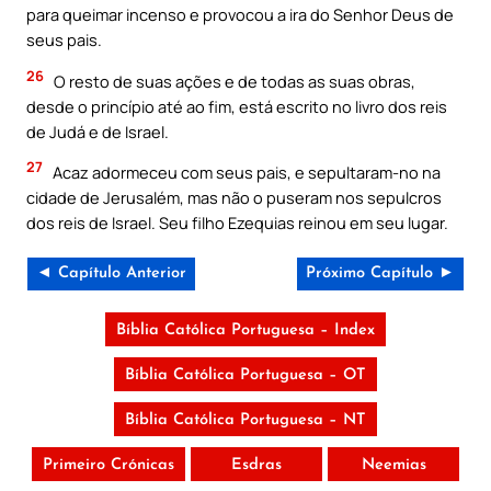
para queimar incenso e provocou a ira do Senhor Deus de
seus pais.
26
O resto de suas ações e de todas as suas obras,
desde o princípio até ao fim, está escrito no livro dos reis
de Judá e de Israel.
27
Acaz adormeceu com seus pais, e sepultaram-no na
cidade de Jerusalém, mas não o puseram nos sepulcros
dos reis de Israel. Seu filho Ezequias reinou em seu lugar.
◄ Capítulo Anterior
Próximo Capítulo ►
Bíblia Católica Portuguesa – Index
Bíblia Católica Portuguesa – OT
Bíblia Católica Portuguesa – NT
Primeiro Crónicas
Esdras
Neemias