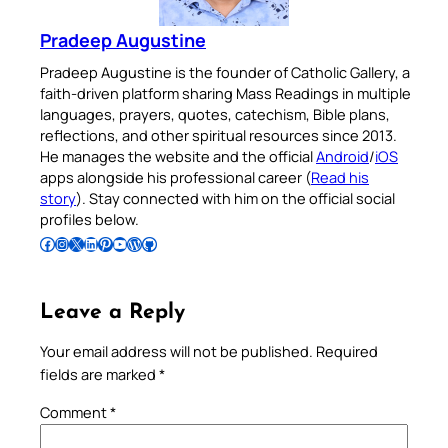
Pradeep Augustine
Pradeep Augustine is the founder of Catholic Gallery, a
faith-driven platform sharing Mass Readings in multiple
languages, prayers, quotes, catechism, Bible plans,
reflections, and other spiritual resources since 2013.
He manages the website and the official
Android
/
iOS
apps alongside his professional career (
Read his
story
). Stay connected with him on the official social
profiles below.
Follow Pradeep on Facebook
Follow Pradeep on Instagram
Follow Pradeep on X
Follow Pradeep on LinkedIn
Follow Pradeep on Pinterest
Subscribe to Pradeep’s Youtube Channel
Follow Pradeep on WordPress
Follow Pradeep on GitHub
Leave a Reply
Your email address will not be published.
Required
fields are marked
*
Comment
*