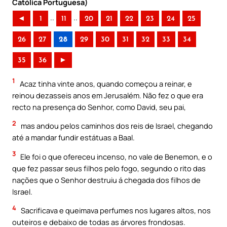
Católica Portuguesa)
..
..
◄
1
11
20
21
22
23
24
25
26
27
28
29
30
31
32
33
34
35
36
►
1
Acaz tinha vinte anos, quando começou a reinar, e
reinou dezasseis anos em Jerusalém. Não fez o que era
recto na presença do Senhor, como David, seu pai,
2
mas andou pelos caminhos dos reis de Israel, chegando
até a mandar fundir estátuas a Baal.
3
Ele foi o que ofereceu incenso, no vale de Benemon, e o
que fez passar seus filhos pelo fogo, segundo o rito das
nações que o Senhor destruiu á chegada dos filhos de
Israel.
4
Sacrificava e queimava perfumes nos lugares altos, nos
outeiros e debaixo de todas as árvores frondosas.