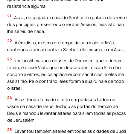
resistência alguma.
21
Acaz, despojada a casa do Senhor e o palácio dos reis e
dos príncipes, presenteou o rei dos Assírios, mas isto não
lhe serviu de nada.
22
Além disto, mesmo no tempo da sua maior aflição,
continuou a pecar contra o Senhor; ele mesmo, o rei Acaz,
23
imolou vítimas aos deuses de Damasco, que o tinham
ferido, e disse: Visto que os deuses dos reis da Síria dão
socorro a estes, eu os aplacarei com sacrifícios, e eles me
assistirão. Pelo contrário, eles foram a sua ruína e de todo
o Israel.
24
Acaz, tendo tomado e feito em pedaços todos os
vasos da casa de Deus, fechou as portas do templo de
Deus e mandou levantar altares para si em todas as praças
de Jerusalém.
25
Levantou também altares em todas as cidades de Judá