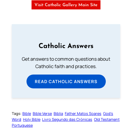
Visit Catholic Gallery Main Site
Catholic Answers
Get answers to common questions about
Catholic faith and practices.
READ CATHOLIC ANSWERS
Tags:
Bible
Bible Verse
Biblia
Father Matos Soares
God’s
Word
Holy Bible
Livro Segundo das Crónicas
Old Testament
Portuguese