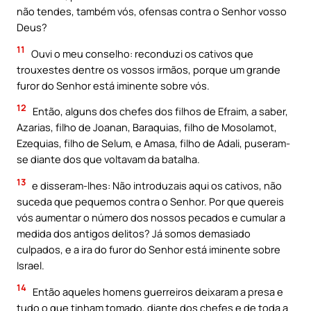
não tendes, também vós, ofensas contra o Senhor vosso
Deus?
11
Ouvi o meu conselho: reconduzi os cativos que
trouxestes dentre os vossos irmãos, porque um grande
furor do Senhor está iminente sobre vós.
12
Então, alguns dos chefes dos filhos de Efraim, a saber,
Azarias, filho de Joanan, Baraquias, filho de Mosolamot,
Ezequias, filho de Selum, e Amasa, filho de Adali, puseram-
se diante dos que voltavam da batalha.
13
e disseram-lhes: Não introduzais aqui os cativos, não
suceda que pequemos contra o Senhor. Por que quereis
vós aumentar o número dos nossos pecados e cumular a
medida dos antigos delitos? Já somos demasiado
culpados, e a ira do furor do Senhor está iminente sobre
Israel.
14
Então aqueles homens guerreiros deixaram a presa e
tudo o que tinham tomado, diante dos chefes e de toda a