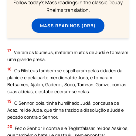
Follow today's Mass readings in the classic Douay
Rheims translation.
MASS READINGS (DRB)
17
Vieram os Idumeus, mataram muitos de Judá e tomaram
uma grande presa.
18
Os Filisteus também se espalharam pelas cidades da
planície e pela parte meridional de Judá, e tomaram
Betsames, Ajalon, Gaderot, Soco, Tamnan, Gamzo, com as
suas aldeias, e estabeleceram-se nelas.
19
O Senhor, pois, tinha humilhado Judá, por causa de
Acaz, rei de Judá, que tinha trazido a dissolução a Judá e
pecado contra o Senhor.
20
Fez o Senhor ir contra ele Teglatfalasar, rei dos Assírios,
que também o bateu e destruiu, sem encontrar