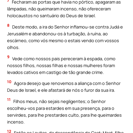
7
Fecharam as portas que havia no pórtico, apagaram as
lâmpadas, não queimaram incenso, não ofereceram
holocaustos no santuário do Deus de Israel.
8
Deste modo, a ira do Senhor inflamou-se contra Judá e
Jerusalém e abandonou-os à turbação, à ruína, ao
escárneo, como vós mesmo o estais vendo com vossos
olhos.
9
Vede como nossos pais pereceram à espada, como
nossos filhos, nossas filhas e nossas mulheres foram
levados cativos em castigo de tão grande crime.
10
Agora desejo que renovemos a aliança com o Senhor
Deus de Israel, e ele afastará de nós o furor da sua ira.
11
Filhos meus, não sejais negligentes; o Senhor
escolheu-vos para estardes em sua presença, para o
servirdes, para lhe prestardes culto, para lhe queimardes
incenso.
12
Então os Levitas, da descendência de Caat: Maat, filho