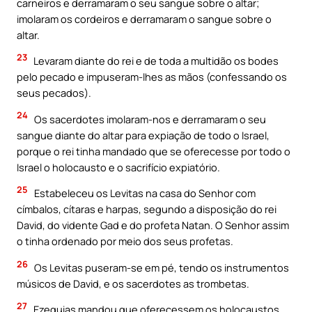
carneiros e derramaram o seu sangue sobre o altar;
imolaram os cordeiros e derramaram o sangue sobre o
altar.
23
Levaram diante do rei e de toda a multidão os bodes
pelo pecado e impuseram-lhes as mãos (confessando os
seus pecados).
24
Os sacerdotes imolaram-nos e derramaram o seu
sangue diante do altar para expiação de todo o Israel,
porque o rei tinha mandado que se oferecesse por todo o
Israel o holocausto e o sacrifício expiatório.
25
Estabeleceu os Levitas na casa do Senhor com
címbalos, cítaras e harpas, segundo a disposição do rei
David, do vidente Gad e do profeta Natan. O Senhor assim
o tinha ordenado por meio dos seus profetas.
26
Os Levitas puseram-se em pé, tendo os instrumentos
músicos de David, e os sacerdotes as trombetas.
27
Ezequias mandou que oferecessem os holocaustos