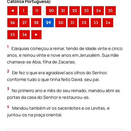
Católica Portuguesa)
..
..
◄
1
11
20
21
22
23
24
25
26
27
28
29
30
31
32
33
34
35
36
►
1
Ezequias começou a reinar, tendo de idade vinte e cinco
anos, e reinou vinte e nove anos em Jerusalém. Sua mãe
chamava-se Abia, filha de Zacarias.
2
Ele fez o que era agradável aos olhos do Senhor,
conforme tudo o que tinha feito David, seu pai.
3
No primeiro ano e mês do seu reinado, mandou abrir as
portas da casa do Senhor e restaurou-as.
4
Mandou também vir os sacerdotes e os Levitas, e
juntou-os na praça oriental.