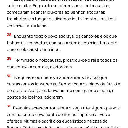
sobre o altar. Enquanto se ofereciam os holocaustos,
começaram a cantar louvores ao Senhor, a tocar as
trombetas e a tanger os diversos instrumentos músicos
de David, rei de Israel.
28
Enquanto todo o povo adorava, os cantores e os que
tinham as trombetas, cumpriam com o seu ministério, até
que o holocausto terminou.
29
Terminado o holocausto, prostrou-se o rei e todos os
que estavam com ele, e adoraram.
30
Ezequias e os chefes mandaram aos Levitas que
cantassem os louvores ao Senhor com os hinos de David e
do profeta Asaf; eles louvaram-no com grande alegria, e,
postos de joelhos, adoraram.
31
Ezequias acrescentou ainda o seguinte: Agora que vos
consagrastes novamente ao Senhor, aproximai-vos e
oferecei vítimas e sacrifícios eucarísticos na casa do
Senhor. Toda a multidão, pois, ofereceu hóstias, sacrifícios