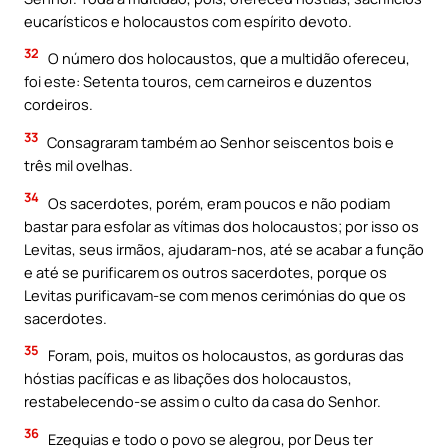
eucarísticos e holocaustos com espírito devoto.
32
O número dos holocaustos, que a multidão ofereceu,
foi este: Setenta touros, cem carneiros e duzentos
cordeiros.
33
Consagraram também ao Senhor seiscentos bois e
três mil ovelhas.
34
Os sacerdotes, porém, eram poucos e não podiam
bastar para esfolar as vítimas dos holocaustos; por isso os
Levitas, seus irmãos, ajudaram-nos, até se acabar a função
e até se purificarem os outros sacerdotes, porque os
Levitas purificavam-se com menos cerimónias do que os
sacerdotes.
35
Foram, pois, muitos os holocaustos, as gorduras das
hóstias pacíficas e as libações dos holocaustos,
restabelecendo-se assim o culto da casa do Senhor.
36
Ezequias e todo o povo se alegrou, por Deus ter