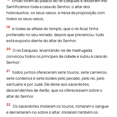
Então foram ao palácio do rei Ezequias e disseram-lhe:
Santificámos toda a casa do Senhor, o altar dos
holocaustos, os seus vasos, a mesa da proposição com
todos os seus vasos,
19
e todas as alfaias do templo, que o rei Acaz tinha
profanado no seu reinado, depois que prevaricou: tudo
está exposto diante do altar do Senhor.
20
O rei Ezequias, levantando-se de madrugada,
convocou todos os príncipes da cidade e subiu à casa do
Senhor;
21
todos juntos ofereceram sete touros, sete carneiros,
sete cordeiros e sete bodes pelo pecado, pelo rei, pelo
santuário e por Judá. Ele disse aos sacerdotes,
descendentes de Aarão, que os oferecessem sobre o
altar do Senhor.
22
Os sacerdotes imolaram os touros, tomaram o sangue
e derramaram-no sobre o altar; imolaram também os