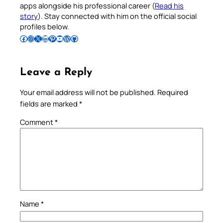
apps alongside his professional career (
Read his
story
). Stay connected with him on the official social
profiles below.
Follow Pradeep on Facebook
Follow Pradeep on Instagram
Follow Pradeep on X
Follow Pradeep on LinkedIn
Follow Pradeep on Pinterest
Subscribe to Pradeep’s Youtube Channel
Follow Pradeep on WordPress
Follow Pradeep on GitHub
Leave a Reply
Your email address will not be published.
Required
fields are marked
*
Comment
*
Name
*