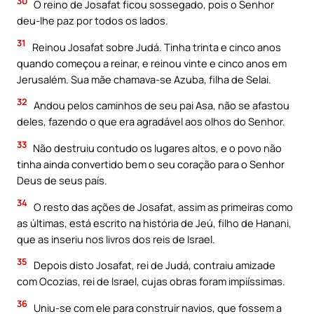
30
O reino de Josafat ficou sossegado, pois o Senhor
deu-lhe paz por todos os lados.
31
Reinou Josafat sobre Judá. Tinha trinta e cinco anos
quando começou a reinar, e reinou vinte e cinco anos em
Jerusalém. Sua mãe chamava-se Azuba, filha de Selai.
32
Andou pelos caminhos de seu pai Asa, não se afastou
deles, fazendo o que era agradável aos olhos do Senhor.
33
Não destruiu contudo os lugares altos, e o povo não
tinha ainda convertido bem o seu coração para o Senhor
Deus de seus país.
34
O resto das ações de Josafat, assim as primeiras como
as últimas, está escrito na história de Jeú, filho de Hanani,
que as inseriu nos livros dos reis de Israel.
35
Depois disto Josafat, rei de Judá, contraiu amizade
com Ocozias, rei de Israel, cujas obras foram impiíssimas.
36
Uniu-se com ele para construir navios, que fossem a