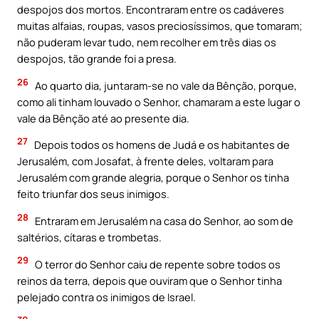
despojos dos mortos. Encontraram entre os cadáveres
muitas alfaias, roupas, vasos preciosíssimos, que tomaram;
não puderam levar tudo, nem recolher em três dias os
despojos, tão grande foi a presa.
26
Ao quarto dia, juntaram-se no vale da Bênção, porque,
como ali tinham louvado o Senhor, chamaram a este lugar o
vale da Bênção até ao presente dia.
27
Depois todos os homens de Judá e os habitantes de
Jerusalém, com Josafat, à frente deles, voltaram para
Jerusalém com grande alegria, porque o Senhor os tinha
feito triunfar dos seus inimigos.
28
Entraram em Jerusalém na casa do Senhor, ao som de
saltérios, cítaras e trombetas.
29
O terror do Senhor caiu de repente sobre todos os
reinos da terra, depois que ouviram que o Senhor tinha
pelejado contra os inimigos de Israel.