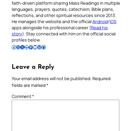
faith-driven platform sharing Mass Readings in multiple
languages, prayers, quotes, catechism, Bible plans,
reflections, and other spiritual resources since 2013.
He manages the website and the official
Android
/
iOS
apps alongside his professional career (
Read his
story
). Stay connected with him on the official social
profiles below.
Follow Pradeep on Facebook
Follow Pradeep on Instagram
Follow Pradeep on X
Follow Pradeep on LinkedIn
Follow Pradeep on Pinterest
Subscribe to Pradeep’s Youtube Channel
Follow Pradeep on WordPress
Follow Pradeep on GitHub
Leave a Reply
Your email address will not be published.
Required
fields are marked
*
Comment
*