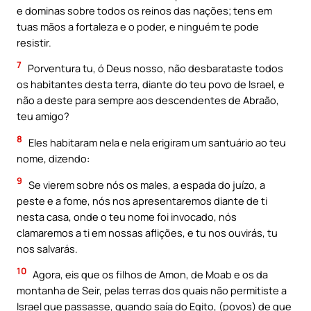
e dominas sobre todos os reinos das nações; tens em
tuas mãos a fortaleza e o poder, e ninguém te pode
resistir.
7
Porventura tu, ó Deus nosso, não desbarataste todos
os habitantes desta terra, diante do teu povo de Israel, e
não a deste para sempre aos descendentes de Abraão,
teu amigo?
8
Eles habitaram nela e nela erigiram um santuário ao teu
nome, dizendo:
9
Se vierem sobre nós os males, a espada do juízo, a
peste e a fome, nós nos apresentaremos diante de ti
nesta casa, onde o teu nome foi invocado, nós
clamaremos a ti em nossas aflições, e tu nos ouvirás, tu
nos salvarás.
10
Agora, eis que os filhos de Amon, de Moab e os da
montanha de Seir, pelas terras dos quais não permitiste a
Israel que passasse, quando saía do Egito, (povos) de que