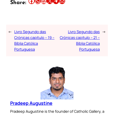
Share this article on Facebook
Share this article on WhatsApp
Share this article on LinkedIn
Share this article on X
Share this article on Telegram
Email this Article
Share:
←
Livro Segundo das
Livro Segundo das
→
Crónicas capitulo – 19 –
Crónicas capitulo – 21 –
Bíblia Católica
Bíblia Católica
Portuguesa
Portuguesa
Pradeep Augustine
Pradeep Augustine is the founder of Catholic Gallery, a