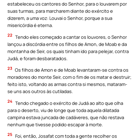
estabeleceu os cantores do Senhor, para o louvarem por
suas turmas, para marcharem diante do exército e
dizerem, a uma voz: Louvai o Senhor, porque a sua
misericórdia é eterna.
22
Tendo eles começado a cantar os louvores, o Senhor
lançou a discórdia entre os filhos de Amon, de Moab e da
montanha de Seir, os quais tinham ido para pelejar, contra
Judá, e foram desbaratados.
23
Os filhos de Amon e de Moab levantaram-se contra os
moradores do monte Seir, com o fim de os matar e destruir;
feito isto, voltando as armas contra si mesmos, mataram-
se uns aos outros às cutiladas.
24
Tendo chegado o exército de Judá ao alto que olha
para o deserto, viu de longe que toda aquela dilatada
campina estava juncada de cadáveres, que não restava
nenhum que tivesse podido escapar à morte.
25
Foi, então, Josafat com toda a gente recolher os