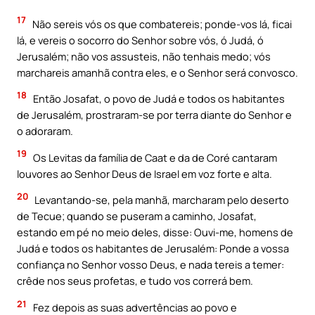
17
Não sereis vós os que combatereis; ponde-vos lá, ficai
lá, e vereis o socorro do Senhor sobre vós, ó Judá, ó
Jerusalém; não vos assusteis, não tenhais medo; vós
marchareis amanhã contra eles, e o Senhor será convosco.
18
Então Josafat, o povo de Judá e todos os habitantes
de Jerusalém, prostraram-se por terra diante do Senhor e
o adoraram.
19
Os Levitas da família de Caat e da de Coré cantaram
louvores ao Senhor Deus de Israel em voz forte e alta.
20
Levantando-se, pela manhã, marcharam pelo deserto
de Tecue; quando se puseram a caminho, Josafat,
estando em pé no meio deles, disse: Ouvi-me, homens de
Judá e todos os habitantes de Jerusalém: Ponde a vossa
confiança no Senhor vosso Deus, e nada tereis a temer:
crêde nos seus profetas, e tudo vos correrá bem.
21
Fez depois as suas advertências ao povo e