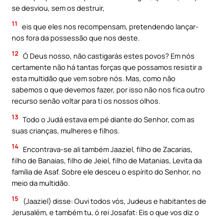
se desviou, sem os destruir,
11
eis que eles nos recompensam, pretendendo lançar-
nos fora da possessão que nos deste.
12
Ó Deus nosso, não castigarás estes povos? Em nós
certamente não há tantas forças que possamos resistir a
esta multidão que vem sobre nós. Mas, como não
sabemos o que devemos fazer, por isso não nos fica outro
recurso senão voltar para ti os nossos olhos.
13
Todo o Judá estava em pé diante do Senhor, com as
suas crianças, mulheres e filhos.
14
Encontrava-se ali também Jaaziel, filho de Zacarias,
filho de Banaias, filho de Jeiel, filho de Matanias, Levita da
família de Asaf. Sobre ele desceu o espírito do Senhor, no
meio da multidão.
15
(Jaaziel) disse: Ouvi todos vós, Judeus e habitantes de
Jerusalém, e também tu, ó rei Josafat: Eis o que vos diz o