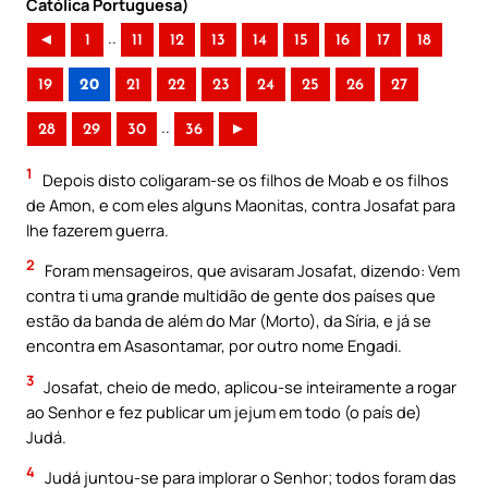
Católica Portuguesa)
..
◄
1
11
12
13
14
15
16
17
18
19
20
21
22
23
24
25
26
27
..
28
29
30
36
►
1
Depois disto coligaram-se os filhos de Moab e os filhos
de Amon, e com eles alguns Maonitas, contra Josafat para
lhe fazerem guerra.
2
Foram mensageiros, que avisaram Josafat, dizendo: Vem
contra ti uma grande multidão de gente dos países que
estão da banda de além do Mar (Morto), da Síria, e já se
encontra em Asasontamar, por outro nome Engadi.
3
Josafat, cheio de medo, aplicou-se inteiramente a rogar
ao Senhor e fez publicar um jejum em todo (o país de)
Judá.
4
Judá juntou-se para implorar o Senhor; todos foram das