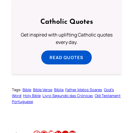
Catholic Quotes
Get inspired with uplifting Catholic quotes
every day.
READ QUOTES
Tags:
Bible
Bible Verse
Biblia
Father Matos Soares
God’s
Word
Holy Bible
Livro Segundo das Crónicas
Old Testament
Portuguese