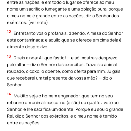
entre as nações, e em todo o lugar se oferece ao meu
nome um sacrifício fumegante e uma oblação pura, porque
o meu nome é grande entre as nações, diz o Senhor dos
exércitos. (ver nota)
12
Entretanto vós o profanais, dizendo: A mesa do Senhor
está contaminada; e aquilo que se oferece em cima dela é
alimento desprezível.
13
Dizeis ainda: Ai, que fastio! — e só mostrais desprezo
pelo altar — diz o Senhor dos exércitos. Trazeis o animal
roubado, o coxo, o doente, como oferta para mim. Julgais
que receberei um tal presente da vossa mão? — diz o
Senhor.
14
Maldito seja o homem enganador, que tem no seu
rebanho um animal masculino (e são) do qual fez voto ao
Senhor, e lhe sacrifica um doente. Porque eu sou o grande
Rei, diz o Senhor dos exércitos, e o meu nome é temido
entre as nações.