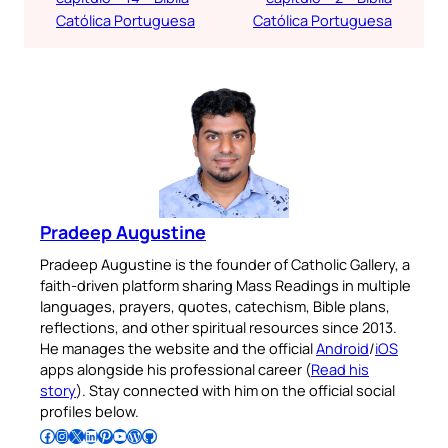
Católica Portuguesa
Católica Portuguesa
Pradeep Augustine
Pradeep Augustine is the founder of Catholic Gallery, a
faith-driven platform sharing Mass Readings in multiple
languages, prayers, quotes, catechism, Bible plans,
reflections, and other spiritual resources since 2013.
He manages the website and the official
Android
/
iOS
apps alongside his professional career (
Read his
story
). Stay connected with him on the official social
profiles below.
Follow Pradeep on Facebook
Follow Pradeep on Instagram
Follow Pradeep on X
Follow Pradeep on LinkedIn
Follow Pradeep on Pinterest
Subscribe to Pradeep’s Youtube Channel
Follow Pradeep on WordPress
Follow Pradeep on GitHub