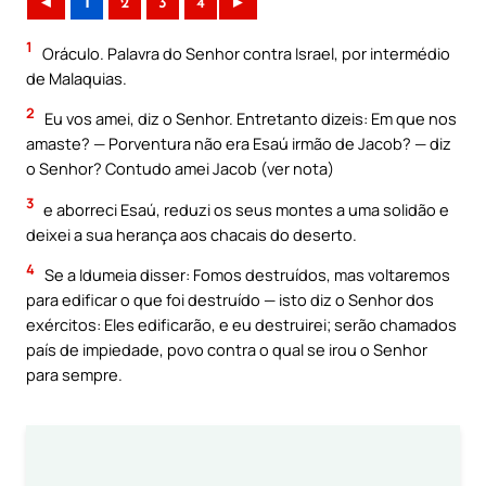
◄
1
2
3
4
►
1
Oráculo. Palavra do Senhor contra Israel, por intermédio
de Malaquias.
2
Eu vos amei, diz o Senhor. Entretanto dizeis: Em que nos
amaste? — Porventura não era Esaú irmão de Jacob? — diz
o Senhor? Contudo amei Jacob (ver nota)
3
e aborreci Esaú, reduzi os seus montes a uma solidão e
deixei a sua herança aos chacais do deserto.
4
Se a Idumeia disser: Fomos destruídos, mas voltaremos
para edificar o que foi destruído — isto diz o Senhor dos
exércitos: Eles edificarão, e eu destruirei; serão chamados
país de impiedade, povo contra o qual se irou o Senhor
para sempre.