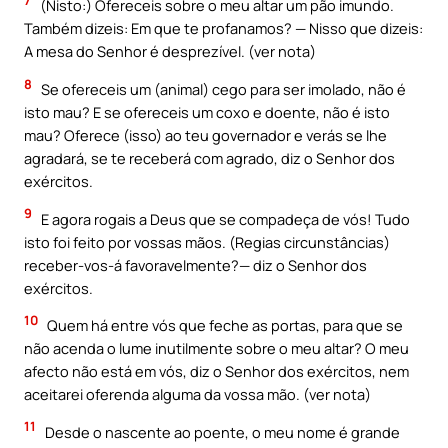
7
(Nisto:) Ofereceis sobre o meu altar um pão imundo.
Também dizeis: Em que te profanamos? — Nisso que dizeis:
A mesa do Senhor é desprezível. (ver nota)
8
Se ofereceis um (animal) cego para ser imolado, não é
isto mau? E se ofereceis um coxo e doente, não é isto
mau? Oferece (isso) ao teu governador e verás se lhe
agradará, se te receberá com agrado, diz o Senhor dos
exércitos.
9
E agora rogais a Deus que se compadeça de vós! Tudo
isto foi feito por vossas mãos. (Regias circunstâncias)
receber-vos-á favoravelmente?— diz o Senhor dos
exércitos.
10
Quem há entre vós que feche as portas, para que se
não acenda o lume inutilmente sobre o meu altar? O meu
afecto não está em vós, diz o Senhor dos exércitos, nem
aceitarei oferenda alguma da vossa mão. (ver nota)
11
Desde o nascente ao poente, o meu nome é grande