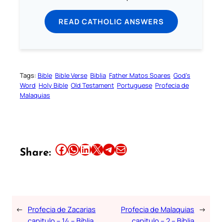
READ CATHOLIC ANSWERS
Tags:
Bible
Bible Verse
Biblia
Father Matos Soares
God’s
Word
Holy Bible
Old Testament
Portuguese
Profecia de
Malaquias
Share this article on Facebook
Share this article on WhatsApp
Share this article on LinkedIn
Share this article on X
Share this article on Telegram
Email this Article
Share:
←
Profecia de Zacarias
Profecia de Malaquias
→
capitulo – 14 – Bíblia
capitulo – 2 – Bíblia