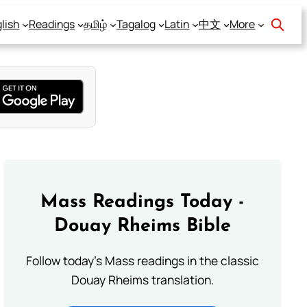
lish
Readings
தமிழ்
Tagalog
Latin
中文
More
Mass Readings Today -
Douay Rheims Bible
Follow today's Mass readings in the classic
Douay Rheims translation.