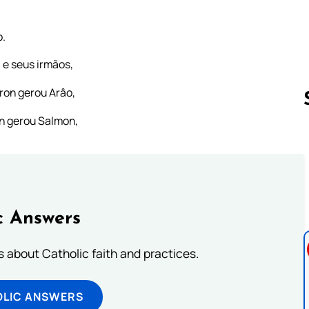
o.
 e seus irmãos,
sron gerou Arâo,
n gerou Salmon,
Follow us 
c Answers
about Catholic faith and practices.
OLIC ANSWERS