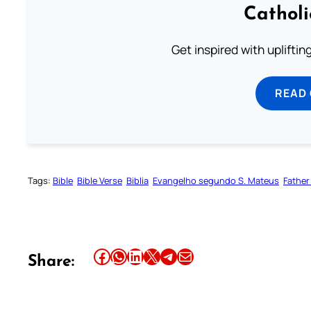
Cathol
Get inspired with uplifti
READ
Tags:
Bible
Bible Verse
Biblia
Evangelho segundo S. Mateus
Father
Share this article on Facebook
Share this article on WhatsApp
Share this article on LinkedIn
Share this article on X
Share this article on Telegram
Email this Article
Share: