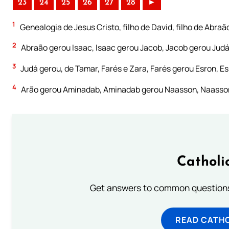
23
24
25
26
27
28
►
1
Genealogia de Jesus Cristo, filho de David, filho de Abraã
2
Abraão gerou Isaac, Isaac gerou Jacob, Jacob gerou Judá
3
Judá gerou, de Tamar, Farés e Zara, Farés gerou Esron, E
4
Arão gerou Aminadab, Aminadab gerou Naasson, Naasso
Catholi
Get answers to common questions 
READ CATH