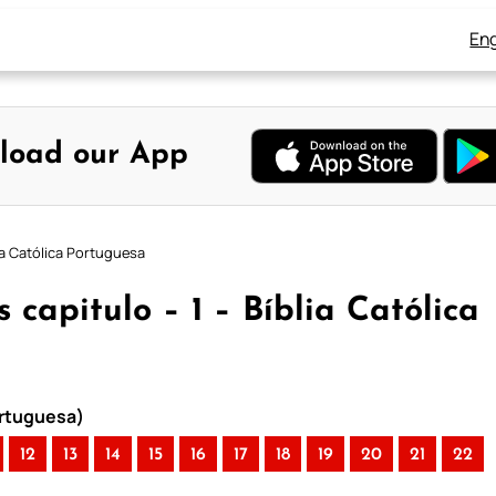
Eng
load our App
ia Católica Portuguesa
capitulo – 1 – Bíblia Católica
ortuguesa)
12
13
14
15
16
17
18
19
20
21
22