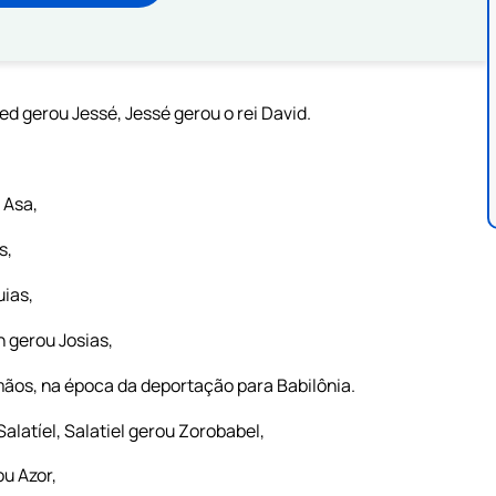
 gerou Jessé, Jessé gerou o rei David.
 Asa,
s,
uias,
 gerou Josias,
mãos, na época da deportação para Babilônia.
alatíel, Salatiel gerou Zorobabel,
ou Azor,