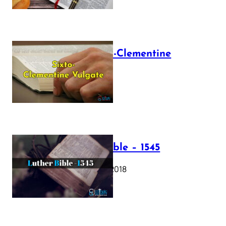
The Sixto-Clementine
Vulgate
July 12, 2025
Luther Bible – 1545
October 17, 2018