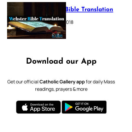
Webster Bible Translation
October 11, 2018
Download our App
Get our official
Catholic Gallery app
for daily Mass
readings, prayers & more