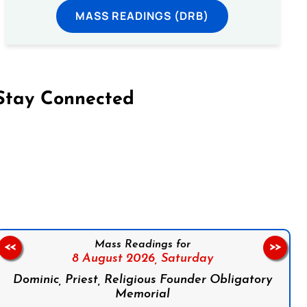
MASS READINGS (DRB)
Stay Connected
on Facebook
Follow us on Instagram
Follow us on X
Subscribe to our YouTube Channel
Follow us on WhatsApp
Mass Readings for
<<
>>
8 August 2026,
Saturday
Dominic, Priest, Religious Founder Obligatory
Memorial