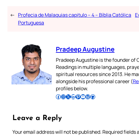
←
Profecia de Malaquias capitulo – 4 – Bíblia Católica
E
Portuguesa
Pradeep Augustine
Pradeep Augustine is the founder of C
Readings in multiple languages, praye
spiritual resources since 2013. He ma
alongside his professional career (
Re
profiles below.
Follow Pradeep on Facebook
Follow Pradeep on Instagram
Follow Pradeep on X
Follow Pradeep on LinkedIn
Follow Pradeep on Pinterest
Subscribe to Pradeep’s Youtube Channel
Follow Pradeep on WordPress
Follow Pradeep on GitHub
Leave a Reply
Your email address will not be published.
Required fields