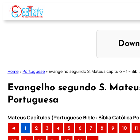
Skip
to
content
Down
Home
»
Portuguese
»
Evangelho segundo S. Mateus capitulo – 1 – Bíbl
Evangelho segundo S. Mateus 
Portuguesa
Mateus Capítulos (Portuguese Bible : Bíblia Católica P
◄
1
2
3
4
5
6
7
8
9
10
11