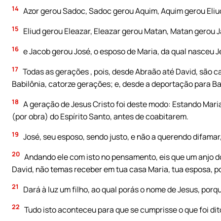
14
Azor gerou Sadoc, Sadoc gerou Aquim, Aquim gerou Eliu
15
Eliud gerou Eleazar, Eleazar gerou Matan, Matan gerou 
16
e Jacob gerou José, o esposo de Maria, da qual nasceu 
17
Todas as gerações , pois, desde Abraão até David, são c
Babilônia, catorze gerações; e, desde a deportação para Ba
18
A geração de Jesus Cristo foi deste modo: Estando Mar
(por obra) do Espírito Santo, antes de coabitarem.
19
José, seu esposo, sendo justo, e não a querendo difamar
20
Andando ele com isto no pensamento, eis que um anjo do 
David, não temas receber em tua casa Maria, tua esposa, po
21
Dará à luz um filho, ao qual porás o nome de Jesus, porq
22
Tudo isto aconteceu para que se cumprisse o que foi dito