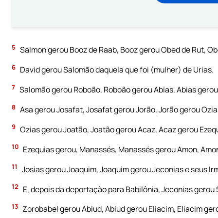
5
Salmon gerou Booz de Raab, Booz gerou Obed de Rut, Obed
6
David gerou Salomão daquela que foi (mulher) de Urias.
7
Salomão gerou Roboão, Roboão gerou Abias, Abias gerou
8
Asa gerou Josafat, Josafat gerou Jorão, Jorão gerou Ozia
9
Ozias gerou Joatão, Joatão gerou Acaz, Acaz gerou Ezeq
10
Ezequias gerou, Manassés, Manassés gerou Amon, Amon
11
Josias gerou Joaquim, Joaquim gerou Jeconias e seus Ir
12
E, depois da deportação para Babilônia, Jeconias gerou S
13
Zorobabel gerou Abiud, Abiud gerou Eliacim, Eliacim ger