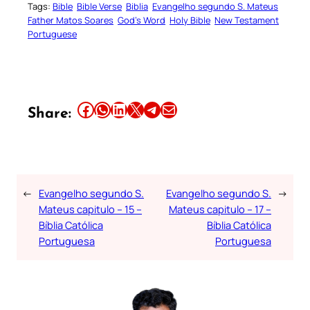
Tags:
Bible
Bible Verse
Biblia
Evangelho segundo S. Mateus
Father Matos Soares
God’s Word
Holy Bible
New Testament
Portuguese
Share this article on Facebook
Share this article on WhatsApp
Share this article on LinkedIn
Share this article on X
Share this article on Telegram
Email this Article
Share:
←
Evangelho segundo S.
Evangelho segundo S.
→
Mateus capitulo – 15 –
Mateus capitulo – 17 –
Bíblia Católica
Bíblia Católica
Portuguesa
Portuguesa