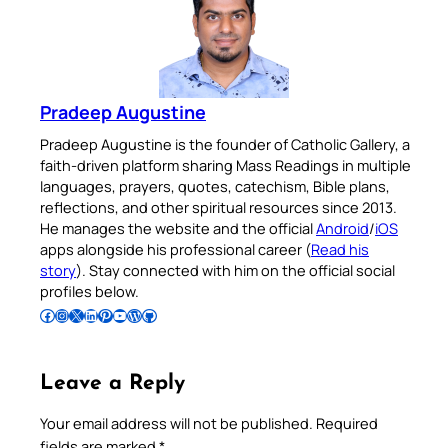
Pradeep Augustine
Pradeep Augustine is the founder of Catholic Gallery, a
faith-driven platform sharing Mass Readings in multiple
languages, prayers, quotes, catechism, Bible plans,
reflections, and other spiritual resources since 2013.
He manages the website and the official
Android
/
iOS
apps alongside his professional career (
Read his
story
). Stay connected with him on the official social
profiles below.
Follow Pradeep on Facebook
Follow Pradeep on Instagram
Follow Pradeep on X
Follow Pradeep on LinkedIn
Follow Pradeep on Pinterest
Subscribe to Pradeep’s Youtube Channel
Follow Pradeep on WordPress
Follow Pradeep on GitHub
Leave a Reply
Your email address will not be published.
Required
fields are marked
*