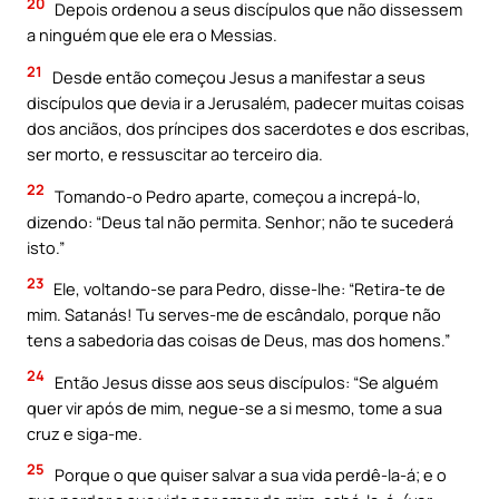
20
Depois ordenou a seus discípulos que não dissessem
a ninguém que ele era o Messias.
21
Desde então começou Jesus a manifestar a seus
discípulos que devia ir a Jerusalém, padecer muitas coisas
dos anciãos, dos príncipes dos sacerdotes e dos escribas,
ser morto, e ressuscitar ao terceiro dia.
22
Tomando-o Pedro aparte, começou a increpá-lo,
dizendo: “Deus tal não permita. Senhor; não te sucederá
isto.”
23
Ele, voltando-se para Pedro, disse-lhe: “Retira-te de
mim. Satanás! Tu serves-me de escândalo, porque não
tens a sabedoria das coisas de Deus, mas dos homens.”
24
Então Jesus disse aos seus discípulos: “Se alguém
quer vir após de mim, negue-se a si mesmo, tome a sua
cruz e siga-me.
25
Porque o que quiser salvar a sua vida perdê-la-á; e o