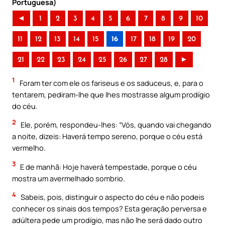
Portuguesa)
◄
1
2
3
4
5
6
7
8
9
10
11
12
13
14
15
16
17
18
19
20
21
22
23
24
25
26
27
28
►
1
Foram ter com ele os fariseus e os saduceus, e, para o
tentarem, pediram-lhe que lhes mostrasse algum prodígio
do céu.
2
Ele, porém, respondeu-lhes: “Vós, quando vai chegando
a noite, dizeis: Haverá tempo sereno, porque o céu está
vermelho.
3
E de manhã: Hoje haverá tempestade, porque o céu
mostra um avermelhado sombrio.
4
Sabeis, pois, distinguir o aspecto do céu e não podeis
conhecer os sinais dos tempos? Esta geração perversa e
adúltera pede um prodígio, mas não lhe será dado outro