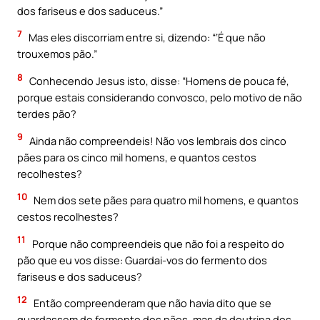
dos fariseus e dos saduceus.”
7
Mas eles discorriam entre si, dizendo: “‘É que não
trouxemos pão.”
8
Conhecendo Jesus isto, disse: “Homens de pouca fé,
porque estais considerando convosco, pelo motivo de não
terdes pão?
9
Ainda não compreendeis! Não vos lembrais dos cinco
pães para os cinco mil homens, e quantos cestos
recolhestes?
10
Nem dos sete pães para quatro mil homens, e quantos
cestos recolhestes?
11
Porque não compreendeis que não foi a respeito do
pão que eu vos disse: Guardai-vos do fermento dos
fariseus e dos saduceus?
12
Então compreenderam que não havia dito que se
guardassem do fermento dos pães, mas da doutrina dos