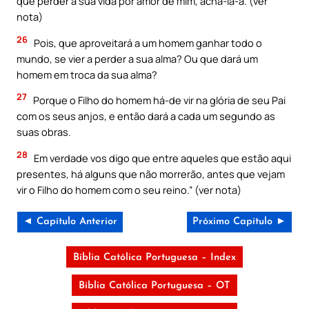
que perder a sua vida por amor de mim, achá-la-á. (ver
nota)
26
Pois, que aproveitará a um homem ganhar todo o
mundo, se vier a perder a sua alma? Ou que dará um
homem em troca da sua alma?
27
Porque o Filho do homem há-de vir na glória de seu Pai
com os seus anjos, e então dará a cada um segundo as
suas obras.
28
Em verdade vos digo que entre aqueles que estão aqui
presentes, há alguns que não morrerão, antes que vejam
vir o Filho do homem com o seu reino.” (ver nota)
◄ Capítulo Anterior
Próximo Capítulo ►
Bíblia Católica Portuguesa – Index
Bíblia Católica Portuguesa – OT