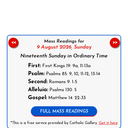
Follow us on Facebook
Follow us on Instagram
Follow us on X
Subscribe to our YouTube Channel
Follow us on WhatsApp
Mass Readings for
<<
>>
9 August 2026,
Sunday
Nineteenth Sunday in Ordinary Time
First:
First Kings 19: 9a, 11-13a
Psalm:
Psalms 85: 9, 10, 11-12, 13-14
Second:
Romans 9: 1-5
Alleluia:
Psalms 130: 5
Gospel:
Matthew 14: 22-33
FULL MASS READINGS
*This is a free service provided by Catholic Gallery.
Get it here