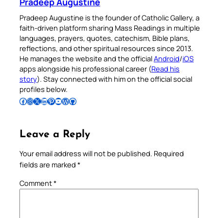
Pradeep Augustine
Pradeep Augustine is the founder of Catholic Gallery, a
faith-driven platform sharing Mass Readings in multiple
languages, prayers, quotes, catechism, Bible plans,
reflections, and other spiritual resources since 2013.
He manages the website and the official
Android
/
iOS
apps alongside his professional career (
Read his
story
). Stay connected with him on the official social
profiles below.
Follow Pradeep on Facebook
Follow Pradeep on Instagram
Follow Pradeep on X
Follow Pradeep on LinkedIn
Follow Pradeep on Pinterest
Subscribe to Pradeep’s Youtube Channel
Follow Pradeep on WordPress
Follow Pradeep on GitHub
Leave a Reply
Your email address will not be published.
Required
fields are marked
*
Comment
*