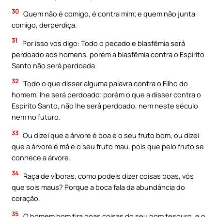
30
Quem não é comigo, é contra mim; e quem não junta
comigo, derperdiça.
31
Por isso vos digo: Todo o pecado e blasfêmia será
perdoado aos homens, porém a blasfêmia contra o Espírito
Santo não será perdoada.
32
Todo o que disser alguma palavra contra o Filho do
homem, lhe será perdoado; porém o que a disser contra o
Espírito Santo, não lhe será perdoado, nem neste século
nem no futuro.
33
Ou dizei que a árvore é boa e o seu fruto bom, ou dizei
que a árvore é má e o seu fruto mau, pois que pelo fruto se
conhece a árvore.
34
Raça de víboras, como podeis dizer coisas boas, vós
que sois maus? Porque a boca fala da abundância do
coração.
35
O homem bom tira boas coisas do seu bom tesouro, e o