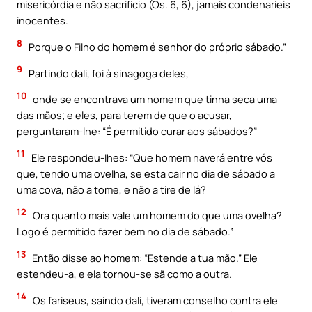
misericórdia e não sacrifício (Os. 6, 6), jamais condenaríeis
inocentes.
8
Porque o Filho do homem é senhor do próprio sábado.”
9
Partindo dali, foi à sinagoga deles,
10
onde se encontrava um homem que tinha seca uma
das mãos; e eles, para terem de que o acusar,
perguntaram-lhe: “É permitido curar aos sábados?”
11
Ele respondeu-Ihes: “Que homem haverá entre vós
que, tendo uma ovelha, se esta cair no dia de sábado a
uma cova, não a tome, e não a tire de lá?
12
Ora quanto mais vale um homem do que uma ovelha?
Logo é permitido fazer bem no dia de sábado.”
13
Então disse ao homem: “Estende a tua mão.” Ele
estendeu-a, e ela tornou-se sã como a outra.
14
Os fariseus, saindo dali, tiveram conselho contra ele