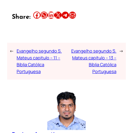
Share this article on Facebook
Share this article on WhatsApp
Share this article on LinkedIn
Share this article on X
Share this article on Telegram
Email this Article
Share:
←
Evangelho segundo S.
Evangelho segundo S.
→
Mateus capitulo – 11 –
Mateus capitulo – 13 –
Bíblia Católica
Bíblia Católica
Portuguesa
Portuguesa