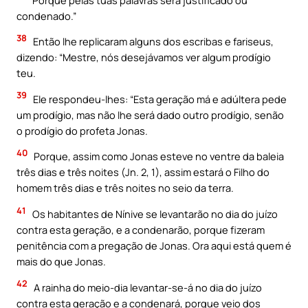
condenado.”
38
Então lhe replicaram alguns dos escribas e fariseus,
dizendo: “Mestre, nós desejávamos ver algum prodígio
teu.
39
Ele respondeu-lhes: “Esta geração má e adúltera pede
um prodígio, mas não lhe será dado outro prodígio, senão
o prodígio do profeta Jonas.
40
Porque, assim como Jonas esteve no ventre da baleia
três dias e três noites (Jn. 2, 1), assim estará o Filho do
homem três dias e três noites no seio da terra.
41
Os habitantes de Nínive se levantarão no dia do juízo
contra esta geração, e a condenarão, porque fizeram
penitência com a pregação de Jonas. Ora aqui está quem é
mais do que Jonas.
42
A rainha do meio-dia levantar-se-á no dia do juízo
contra esta geração e a condenará, porque veio dos