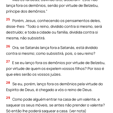
lança fora os demônios, senão por virtude de Belzebu,
príncipe dos demônios.”
25
Porém, Jesus, conhecendo os pensamentos deles,
disse-lhes: “Todo o reino, dividido contra si mesmo, será
destruído; e toda a cidade ou família, dividida contra si
mesma, não subsistirá.
26
Ora, se Satanás lança fora a Satanás, está dividido
contra si mesmo; como subsistirá, pois, o seu reino?
27
E se eu lanço fora os demônios por virtude de Belzebu,
por virtude de quem os expelem vossos filhos? Por isso é
que eles serão os vossos juízes.
28
Se eu, porém, lanço fora os demônios pela virtude do
Espírito de Deus, é chegado a vós o reino de Deus.
29
Como pode alguém entrar na casa de um valente, e
saquear os seus móveis, se antes não prender o valente?
Só então lhe poderá saquear a casa. (ver nota)