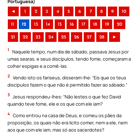
Portuguesa)
◄
1
2
3
4
5
6
7
8
9
10
11
12
13
14
15
16
17
18
19
20
21
22
23
24
25
26
27
28
►
1
Naquele tempo, num dia de sábado, passava Jesus por
umas searas, e seus discípulos, tendo fome, começaram a
colher espigas e a comê-las.
2
Vendo isto os fariseus, disseram-lhe: “Eis que os teus
discípulos fazem o que não é permitido fazer ao sábado.”
3
Jesus respondeu-lhes: “Não lestes o que fez David
quando teve fome, ele e os que com ele iam?
4
Como entrou na casa de Deus, e comeu os pães da
proposição, os quais não era licito comer, nem a ele, nem
aos que com ele iam, mas só aos sacerdotes?