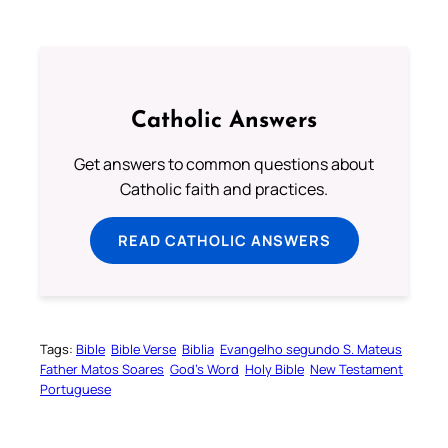
Catholic Answers
Get answers to common questions about
Catholic faith and practices.
READ CATHOLIC ANSWERS
Tags:
Bible
Bible Verse
Biblia
Evangelho segundo S. Mateus
Father Matos Soares
God’s Word
Holy Bible
New Testament
Portuguese