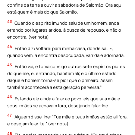
confins da terra a ouvir a sabedoria de Salomão. Ora aqui
está quem é mais do que Salomão.
43
Quando o espírito imundo saiu de um homem, anda
errando por lugares áridos, à busca de repouso, e não o
encontra. (ver nota)
44
Então diz: Voltarei para minha casa, donde saí. E,
quando vem, a encontra desocupada, varrida e adornada.
45
Então vai, e toma consigo outros sete espíritos piores
do que ele, e, entrando, habitam ali; e o último estado
daquele homem torna-se pior que o primeiro. Assim
também acontecerá a esta geração perversa.”
46
Estando ele ainda a falar ao povo, eis que sua mãe e
seus irmãos se achavam fora, desejando falar-lhe.
47
Alguém disse-lhe: “Tua mãe e teus irmãos estão ali fora,
e desejam falar-te.” (ver nota)
48