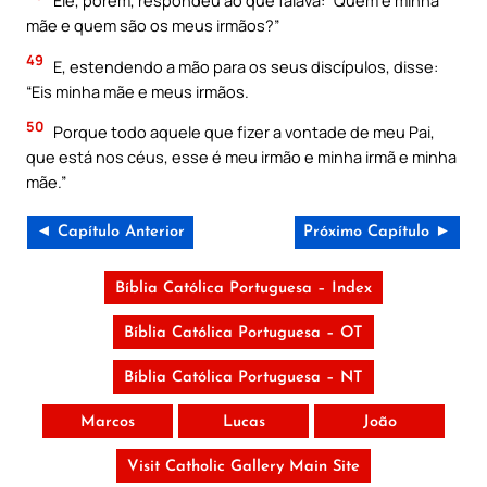
Ele, porém, respondeu ao que falava: “Quem é minha
mãe e quem são os meus irmãos?”
49
E, estendendo a mão para os seus discípulos, disse:
“Eis minha mãe e meus irmãos.
50
Porque todo aquele que fizer a vontade de meu Pai,
que está nos céus, esse é meu irmão e minha irmã e minha
mãe.”
◄ Capítulo Anterior
Próximo Capítulo ►
Bíblia Católica Portuguesa – Index
Bíblia Católica Portuguesa – OT
Bíblia Católica Portuguesa – NT
Marcos
Lucas
João
Visit Catholic Gallery Main Site