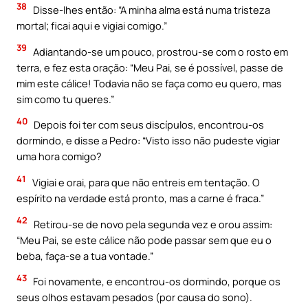
38
Disse-lhes então: “A minha alma está numa tristeza
mortal; ficai aqui e vigiai comigo.”
39
Adiantando-se um pouco, prostrou-se com o rosto em
terra, e fez esta oração: “Meu Pai, se é possível, passe de
mim este cálice! Todavia não se faça como eu quero, mas
sim como tu queres.”
40
Depois foi ter com seus discípulos, encontrou-os
dormindo, e disse a Pedro: “Visto isso não pudeste vigiar
uma hora comigo?
41
Vigiai e orai, para que não entreis em tentação. O
espírito na verdade está pronto, mas a carne é fraca.”
42
Retirou-se de novo pela segunda vez e orou assim:
“Meu Pai, se este cálice não pode passar sem que eu o
beba, faça-se a tua vontade.”
43
Foi novamente, e encontrou-os dormindo, porque os
seus olhos estavam pesados (por causa do sono).