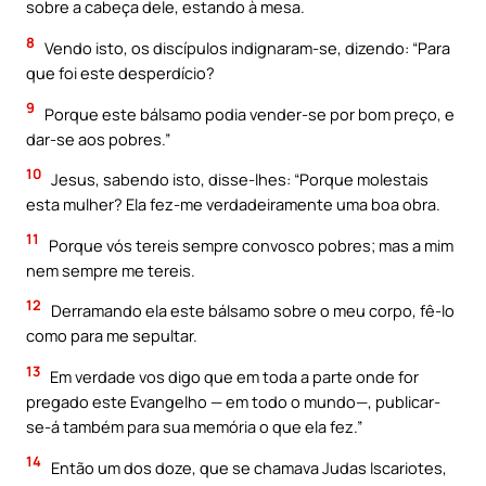
sobre a cabeça dele, estando à mesa.
8
Vendo isto, os discípulos indignaram-se, dizendo: “Para
que foi este desperdício?
9
Porque este bálsamo podia vender-se por bom preço, e
dar-se aos pobres.”
10
Jesus, sabendo isto, disse-lhes: “Porque molestais
esta mulher? Ela fez-me verdadeiramente uma boa obra.
11
Porque vós tereis sempre convosco pobres; mas a mim
nem sempre me tereis.
12
Derramando ela este bálsamo sobre o meu corpo, fê-lo
como para me sepultar.
13
Em verdade vos digo que em toda a parte onde for
pregado este Evangelho — em todo o mundo—, publicar-
se-á também para sua memória o que ela fez.”
14
Então um dos doze, que se chamava Judas Iscariotes,