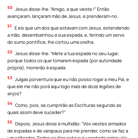
50
Jesus disse-lhe: “Amigo, a que vieste !” Então
avançaram, lançaram mão de Jesus, e prenderam-no.
51
E eis que um dos que estavam com Jesus, estendendo
a mão, desembainhou a sua espada, e, ferindo um servo
do sumo pontífice, lhe cortou uma orelha.
52
Jesus disse-Ihe: “Mete a tua espada no seu lugar,
porque todos os que tomarem espada (por autoridade
própria), morrerão à espada.
53
Julgas porventura que eu não posso rogar a meu Pai, e
que ele me não porá aqui logo mais de doze legiões de
anjos?
54
Como, pois, se cumprirão as Escrituras segundo as
quais assim deve suceder?”
55
Depois, Jesus disse à multidão: “Vós viestes armados
de espadas e de varapaus para me prender, como se faz a
um salteador. Todos os dias estava eu sentado entre vós