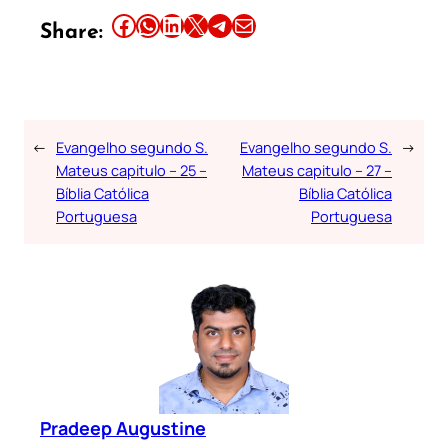
Share this article on Facebook
Share this article on WhatsApp
Share this article on LinkedIn
Share this article on X
Share this article on Telegram
Email this Article
Share:
←
Evangelho segundo S.
Evangelho segundo S.
→
Mateus capitulo – 25 –
Mateus capitulo – 27 –
Bíblia Católica
Bíblia Católica
Portuguesa
Portuguesa
Pradeep Augustine