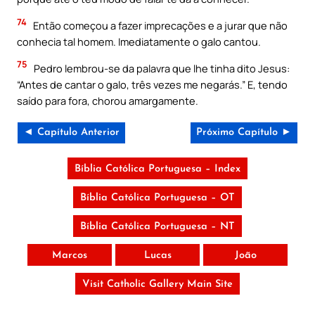
74
Então começou a fazer imprecações e a jurar que não
conhecia tal homem. Imediatamente o galo cantou.
75
Pedro lembrou-se da palavra que lhe tinha dito Jesus:
“Antes de cantar o galo, três vezes me negarás.” E, tendo
saído para fora, chorou amargamente.
◄ Capítulo Anterior
Próximo Capítulo ►
Bíblia Católica Portuguesa – Index
Bíblia Católica Portuguesa – OT
Bíblia Católica Portuguesa – NT
Marcos
Lucas
João
Visit Catholic Gallery Main Site