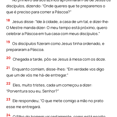
discípulos, dizendo: “Onde queres que te preparemos o
que é preciso para comer a Páscoa?”
18
Jesus disse: “Ide à cidade, a casa de um tal, e dizei-Ihe:
O Mestre manda dizer: O meu tempo está próximo, quero
celebrar a Páscoa em tua casa com meus discípulos.”
19
Os discípulos fizeram como Jesus tinha ordenado, e
prepararam a Páscoa.
20
Chegada a tarde, pôs-se Jesus à mesa com os doze.
21
Enquanto comiam, disse-lhes: “Em verdade vos digo
que um de vós me há-de entregar.”
22
Eles, muito tristes, cada um começou a dizer:
“Porventura sou eu, Senhor?”
23
Ele respondeu; “O que mete comigo a mão no prato
esse me entregará.
24
O Filho do homem vai certamente, como está escrito