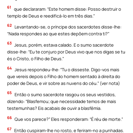
61
que declararam: “Este homem disse: Posso destruir o
templo de Deus e reedificá-lo em três dias.”
62
Levantando-se, o príncipe dos sacerdotes disse-lhe:
“Nada respondes ao que estes depõem contra ti?”
63
Jesus, porém, estava calado. E o sumo sacerdote
disse-lhe: “Eu te conjuro por Deus vivo que nos digas se tu
és o Cristo, o Filho de Deus.”
64
Jesus respondeu-lhe: “Tu o disseste. Digo-vos mais
que vereis depois o Filho do homem sentado à direita do
poder de Deus, e vir sobre as nuvens do céu.” (ver nota)
65
Então o sumo sacerdote rasgou os seus vestidos,
dizendo: “Blasfemou; que necessidade temos de mais
testemunhas? Eis acabais de ouvir a blasfêmia.
66
Que vos parece?” Eles responderam: “É réu de morte.”
67
Então cuspiram-lhe no rosto, e feriram-no a punhadas.