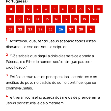
Portuguesa)
◄
1
2
3
4
5
6
7
8
9
10
11
12
13
14
15
16
17
18
19
20
21
22
23
24
25
26
27
28
►
1
Aconteceu que, tendo Jesus acabado todos estes
discursos, disse aos seus discípulos:
2
“Vós sabeis que daqui a dois dias será celebrada a
Páscoa, e o Filho do homem será entregue para ser
crucificado.”
3
Então se reuniram os príncipes dos sacerdotes e os
anciãos do povo no palácio do sumo pontífice, que se
chamava Caifás,
4
e tiveram conselho acerca dos meios de prenderem a
Jesus por astúcia, e de o matarem.