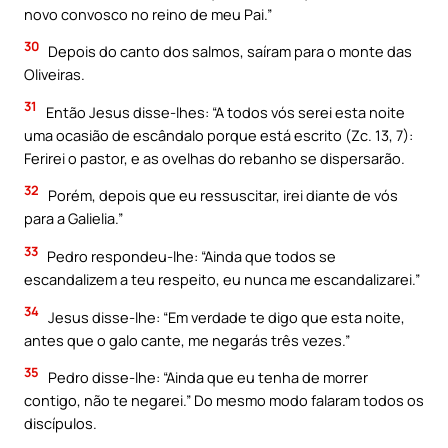
novo convosco no reino de meu Pai.”
30
Depois do canto dos salmos, saíram para o monte das
Oliveiras.
31
Então Jesus disse-lhes: “A todos vós serei esta noite
uma ocasião de escândalo porque está escrito (Zc. 13, 7):
Ferirei o pastor, e as ovelhas do rebanho se dispersarão.
32
Porém, depois que eu ressuscitar, irei diante de vós
para a Galielia.”
33
Pedro respondeu-lhe: “Ainda que todos se
escandalizem a teu respeito, eu nunca me escandalizarei.”
34
Jesus disse-lhe: “Em verdade te digo que esta noite,
antes que o galo cante, me negarás três vezes.”
35
Pedro disse-lhe: “Ainda que eu tenha de morrer
contigo, não te negarei.” Do mesmo modo falaram todos os
discípulos.