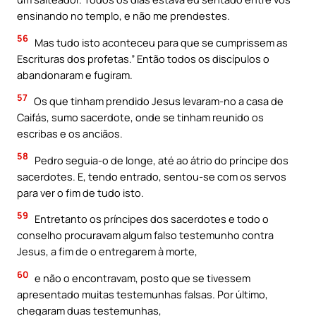
ensinando no templo, e não me prendestes.
56
Mas tudo isto aconteceu para que se cumprissem as
Escrituras dos profetas.” Então todos os discípulos o
abandonaram e fugiram.
57
Os que tinham prendido Jesus Ievaram-no a casa de
Caifás, sumo sacerdote, onde se tinham reunido os
escribas e os anciãos.
58
Pedro seguia-o de longe, até ao átrio do príncipe dos
sacerdotes. E, tendo entrado, sentou-se com os servos
para ver o fim de tudo isto.
59
Entretanto os príncipes dos sacerdotes e todo o
conselho procuravam algum falso testemunho contra
Jesus, a fim de o entregarem à morte,
60
e não o encontravam, posto que se tivessem
apresentado muitas testemunhas falsas. Por último,
chegaram duas testemunhas,