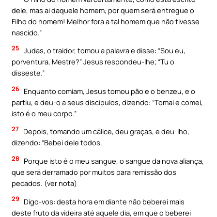
dele, mas ai daquele homem, por quem será entregue o
Filho do homem! Melhor fora a tal homem que não tivesse
nascido.”
25
Judas, o traidor, tomou a palavra e disse: “Sou eu,
porventura, Mestre?” Jesus respondeu-lhe; “Tu o
disseste.”
26
Enquanto comiam, Jesus tomou pão e o benzeu, e o
partiu, e deu-o a seus discípulos, dizendo: “Tomai e comei,
isto é o meu corpo.”
27
Depois, tomando um cálice, deu graças, e deu-lho,
dizendo: “Bebei dele todos.
28
Porque isto é o meu sangue, o sangue da nova aliança,
que será derramado por muitos para remissão dos
pecados. (ver nota)
29
Digo-vos: desta hora em diante não beberei mais
deste fruto da videira até aquele dia, em que o beberei