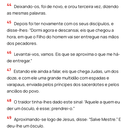
44
Deixando-os, foi de novo, e orou terceira vez, dizendo
as mesmas palavras.
45
Depois foi ter novamente com os seus discípulos, e
disse-lhes: “Dormi agora e descansai, eis que chegou a
hora, em que o Filho do homem vai ser entregue nas mãos
dos pecadores.
46
Levantai-vos, vamos. Eis que se aproxima o que me há-
de entregar.”
47
Estando ele ainda a falar, eis que chega Judas, um dos
doze, e com ele uma grande multidão com espadas e
varapaus, enviada pelos príncipes dos sacerdotes e pelos
anciãos do povo.
48
O traidor tinha-lhes dado este sinal: “Aquele a quem eu
der um ósculo, é esse; prendrei-o.”
49
Aproximando-se logo de Jesus, disse: “Salve Mestre.” E
deu-lhe um ósculo.