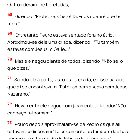
Outros deram-lhe bofetadas,
68
dizendo: “Profetiza, Cristo! Diz-nos quem é que te
feriu.”
69
Entretanto Pedro estava sentado fora no átrio.
Aproximou-se dele uma criada, dizendo : “Tu também
estavas com Jesus, o Galileu.”
70
Mas ele negou diante de todos, dizendo: “Não sei o
que dizes.”
71
Saindo ele à porta, viu-o outra criada, e disse para os
que ali se encontravam: “Este também andava com Jesus
Nazareno.”
72
Novamente ele negou com juramento, dizendo: “Não
conheço tal homem.”
73
Pouco depois aproximaram-se de Pedro os que ali
estavam, e disseram: “Tu certamente és também dos tais,
porque até o teu modo de falar te dá a conhecer.”