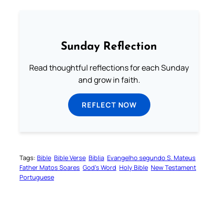
Sunday Reflection
Read thoughtful reflections for each Sunday
and grow in faith.
REFLECT NOW
Tags:
Bible
Bible Verse
Biblia
Evangelho segundo S. Mateus
Father Matos Soares
God’s Word
Holy Bible
New Testament
Portuguese