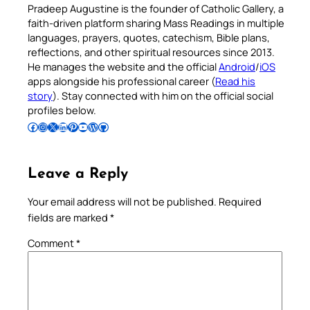
Pradeep Augustine is the founder of Catholic Gallery, a
faith-driven platform sharing Mass Readings in multiple
languages, prayers, quotes, catechism, Bible plans,
reflections, and other spiritual resources since 2013.
He manages the website and the official
Android
/
iOS
apps alongside his professional career (
Read his
story
). Stay connected with him on the official social
profiles below.
Follow Pradeep on Facebook
Follow Pradeep on Instagram
Follow Pradeep on X
Follow Pradeep on LinkedIn
Follow Pradeep on Pinterest
Subscribe to Pradeep’s Youtube Channel
Follow Pradeep on WordPress
Follow Pradeep on GitHub
Leave a Reply
Your email address will not be published.
Required
fields are marked
*
Comment
*