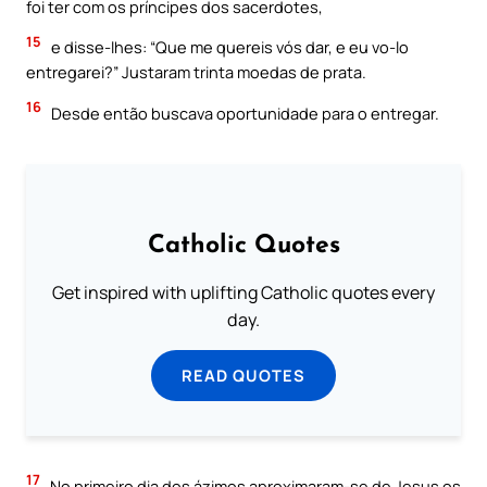
foi ter com os príncipes dos sacerdotes,
15
e disse-lhes: “Que me quereis vós dar, e eu vo-lo
entregarei?” Justaram trinta moedas de prata.
16
Desde então buscava oportunidade para o entregar.
Catholic Quotes
Get inspired with uplifting Catholic quotes every
day.
READ QUOTES
17
No primeiro dia dos ázimos aproximaram-se de Jesus os