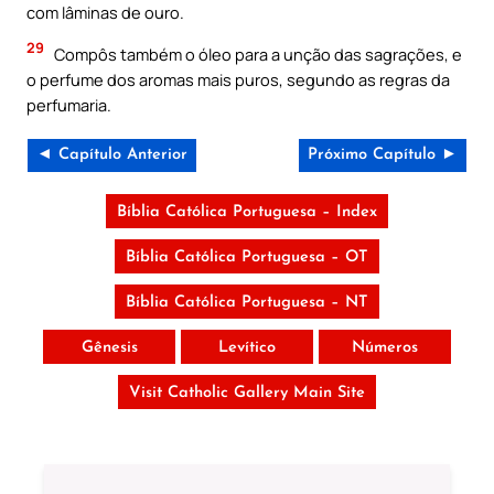
com lâminas de ouro.
29
Compôs também o óleo para a unção das sagrações, e
o perfume dos aromas mais puros, segundo as regras da
perfumaria.
◄ Capítulo Anterior
Próximo Capítulo ►
Bíblia Católica Portuguesa – Index
Bíblia Católica Portuguesa – OT
Bíblia Católica Portuguesa – NT
Gênesis
Levítico
Números
Visit Catholic Gallery Main Site