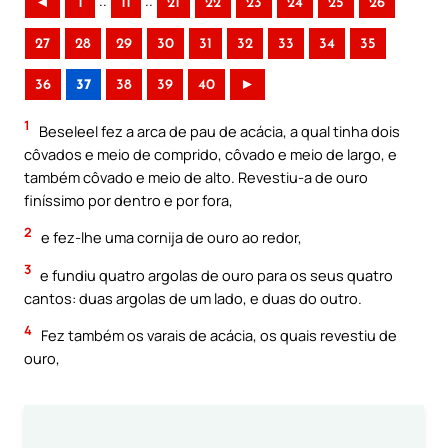
..
..
◄
1
11
21
22
23
24
25
26
27
28
29
30
31
32
33
34
35
36
37
38
39
40
►
1
Beseleel fez a arca de pau de acácia, a qual tinha dois
côvados e meio de comprido, côvado e meio de largo, e
também côvado e meio de alto. Revestiu-a de ouro
finíssimo por dentro e por fora,
2
e fez-lhe uma cornija de ouro ao redor,
3
e fundiu quatro argolas de ouro para os seus quatro
cantos: duas argolas de um lado, e duas do outro.
4
Fez também os varais de acácia, os quais revestiu de
ouro,