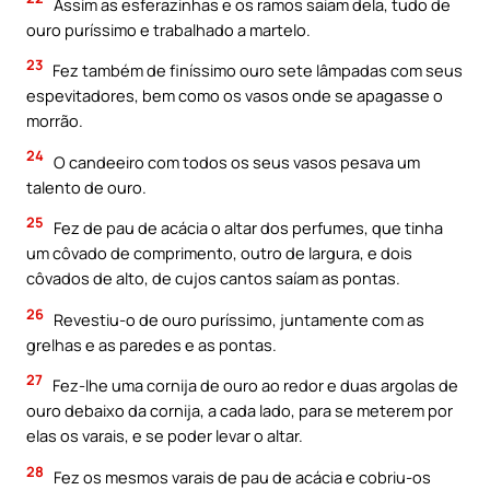
Assim as esferazinhas e os ramos saiam dela, tudo de
ouro puríssimo e trabalhado a martelo.
23
Fez também de finíssimo ouro sete lâmpadas com seus
espevitadores, bem como os vasos onde se apagasse o
morrão.
24
O candeeiro com todos os seus vasos pesava um
talento de ouro.
25
Fez de pau de acácia o altar dos perfumes, que tinha
um côvado de comprimento, outro de largura, e dois
côvados de alto, de cujos cantos saíam as pontas.
26
Revestiu-o de ouro puríssimo, juntamente com as
grelhas e as paredes e as pontas.
27
Fez-lhe uma cornija de ouro ao redor e duas argolas de
ouro debaixo da cornija, a cada lado, para se meterem por
elas os varais, e se poder levar o altar.
28
Fez os mesmos varais de pau de acácia e cobriu-os