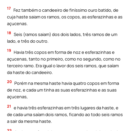
17
Fez também o candeeiro de finíssimo ouro batido, de
cuja haste saiam os ramos, os copos, as esferazinhas e as
açucenas.
18
Seis (ramos saiam) dos dois lados, três ramos de um
lado, e três do outro.
19
Havia três copos em forma de noz e esferazinhas e
açucenas, tanto no primeiro, como no segundo, como no
terceiro ramo. Era igual o lavor dos seis ramos, que saíam
da haste do candeeiro.
20
Porém na mesma haste havia quatro copos em forma
de noz, e cada um tinha as suas esferazinhas e as suas
açucenas,
21
e havia três esferazinhas em três lugares da haste, e
de cada uma saíam dois ramos, ficando ao todo seis ramos
a sair da mesma haste.
22