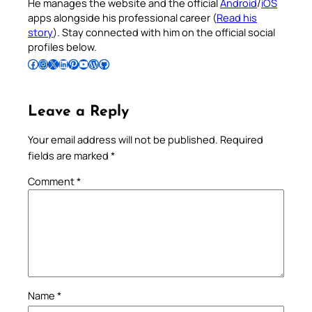
He manages the website and the official
Android
/
iOS
apps alongside his professional career (
Read his
story
). Stay connected with him on the official social
profiles below.
Follow Pradeep on Facebook
Follow Pradeep on Instagram
Follow Pradeep on X
Follow Pradeep on LinkedIn
Follow Pradeep on Pinterest
Subscribe to Pradeep’s Youtube Channel
Follow Pradeep on WordPress
Follow Pradeep on GitHub
Leave a Reply
Your email address will not be published.
Required
fields are marked
*
Comment
*
Name
*