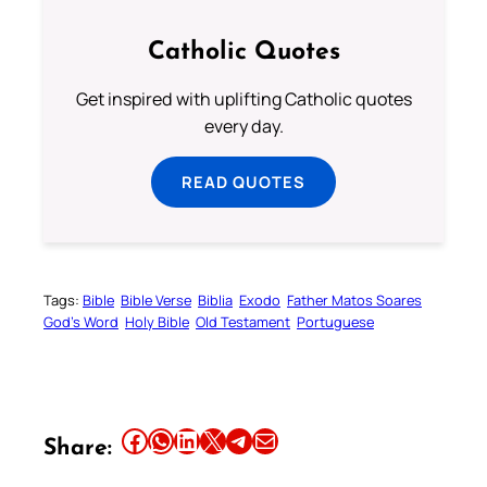
Catholic Quotes
Get inspired with uplifting Catholic quotes
every day.
READ QUOTES
Tags:
Bible
Bible Verse
Biblia
Exodo
Father Matos Soares
God’s Word
Holy Bible
Old Testament
Portuguese
Share this article on Facebook
Share this article on WhatsApp
Share this article on LinkedIn
Share this article on X
Share this article on Telegram
Email this Article
Share: