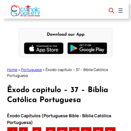
Skip
to
content
Download our App
Home
»
Portuguese
»
Êxodo capitulo – 37 – Bíblia Católica
Portuguesa
Êxodo capitulo – 37 – Bíblia
Católica Portuguesa
Êxodo Capítulos (Portuguese Bible : Bíblia Católica
Portuguesa)