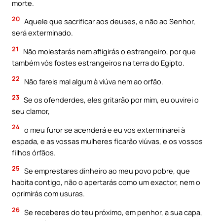
morte.
20
Aquele que sacrificar aos deuses, e não ao Senhor,
será exterminado.
21
Não molestarás nem afligirás o estrangeiro, por que
também vós fostes estrangeiros na terra do Egipto.
22
Não fareis mal algum à viúva nem ao orfão.
23
Se os ofenderdes, eles gritarão por mim, eu ouvirei o
seu clamor,
24
o meu furor se acenderá e eu vos exterminarei à
espada, e as vossas mulheres ficarão viúvas, e os vossos
filhos órfãos.
25
Se emprestares dinheiro ao meu povo pobre, que
habita contigo, não o apertarás como um exactor, nem o
oprimirás com usuras.
26
Se receberes do teu próximo, em penhor, a sua capa,