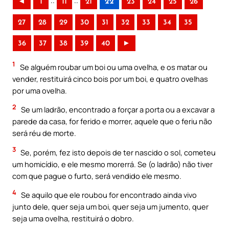
..
..
◄
1
11
21
22
23
24
25
26
27
28
29
30
31
32
33
34
35
36
37
38
39
40
►
1
Se alguém roubar um boi ou uma ovelha, e os matar ou
vender, restituirá cinco bois por um boi, e quatro ovelhas
por uma ovelha.
2
Se um ladrão, encontrado a forçar a porta ou a excavar a
parede da casa, for ferido e morrer, aquele que o feriu não
será réu de morte.
3
Se, porém, fez isto depois de ter nascido o sol, cometeu
um homicídio, e ele mesmo morerrá. Se (o ladrão) não tiver
com que pague o furto, será vendido ele mesmo.
4
Se aquilo que ele roubou for encontrado ainda vivo
junto dele, quer seja um boi, quer seja um jumento, quer
seja uma ovelha, restituirá o dobro.