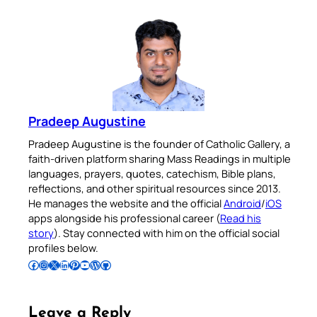
Pradeep Augustine
Pradeep Augustine is the founder of Catholic Gallery, a
faith-driven platform sharing Mass Readings in multiple
languages, prayers, quotes, catechism, Bible plans,
reflections, and other spiritual resources since 2013.
He manages the website and the official
Android
/
iOS
apps alongside his professional career (
Read his
story
). Stay connected with him on the official social
profiles below.
Follow Pradeep on Facebook
Follow Pradeep on Instagram
Follow Pradeep on X
Follow Pradeep on LinkedIn
Follow Pradeep on Pinterest
Subscribe to Pradeep’s Youtube Channel
Follow Pradeep on WordPress
Follow Pradeep on GitHub
Leave a Reply