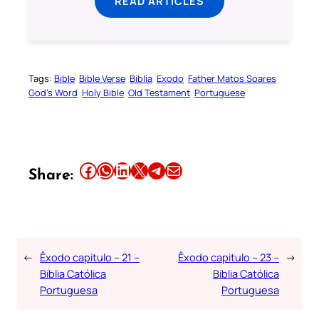
READ ARTICLES
Tags:
Bible
Bible Verse
Biblia
Exodo
Father Matos Soares
God’s Word
Holy Bible
Old Testament
Portuguese
Share this article on Facebook
Share this article on WhatsApp
Share this article on LinkedIn
Share this article on X
Share this article on Telegram
Email this Article
Share:
←
Êxodo capitulo – 21 –
Êxodo capitulo – 23 –
→
Bíblia Católica
Bíblia Católica
Portuguesa
Portuguesa