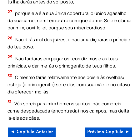
tu lha darás antes do sol posto,
27
porque ela é a sua única cobertura, o único agasalho
da sua carne, nem tem outro com que dormir. Se ele clamar
por mim, ouvi-lo-ei, porque sou misericordioso.
28
Não dirás mal dos juízes, e não amaldiçoarás o príncipe
do teu povo.
29
Não tardarás em pagar os teus dizimos e as tuas
primícias, e dar-me-ás o primogénito de teus filhos.
30
O mesmo farás relativamente aos bois e às ovelhas:
esteja (o primogênito) sete dias com sua mãe, e no oitavo
dia oferecer-mo-ás.
31
Vós sereis para mim homens santos; não comereis
carne despedaçada (encontrada) nos campos, mas deitá-
la-eis aos cães.
◄ Capítulo Anterior
Próximo Capítulo ►