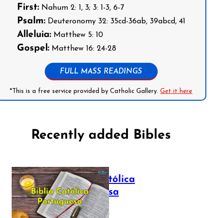
First:
Nahum 2: 1, 3; 3: 1-3, 6-7
Psalm:
Deuteronomy 32: 35cd-36ab, 39abcd, 41
Alleluia:
Matthew 5: 10
Gospel:
Matthew 16: 24-28
FULL MASS READINGS
*This is a free service provided by Catholic Gallery.
Get it here
Recently added Bibles
Bíblia Católica
Portuguesa
July 16, 2025