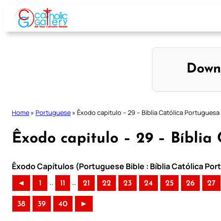
Skip
to
content
Down
Home
»
Portuguese
»
Êxodo capitulo – 29 – Bíblia Católica Portuguesa
Êxodo capitulo – 29 – Bíblia
Êxodo Capítulos (Portuguese Bible : Bíblia Católica Po
..
..
◄
1
11
21
22
23
24
25
26
27
38
39
40
►