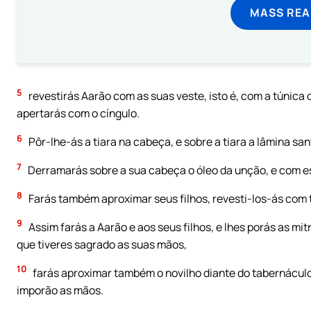
MASS REA
5
revestirás Aarão com as suas veste, isto é, com a túnica 
apertarás com o cíngulo.
6
Pôr-lhe-ás a tiara na cabeça, e sobre a tiara a lâmina san
7
Derramarás sobre a sua cabeça o óleo da unção, e com es
8
Farás também aproximar seus filhos, revesti-los-ás com tú
9
Assim farás a Aarão e aos seus filhos, e lhes porás as m
que tiveres sagrado as suas mãos,
10
farás aproximar também o novilho diante do tabernáculo
imporão as mãos.