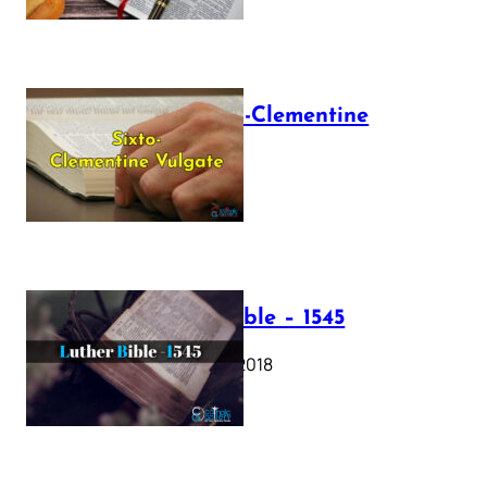
The Sixto-Clementine
Vulgate
July 12, 2025
Luther Bible – 1545
October 17, 2018