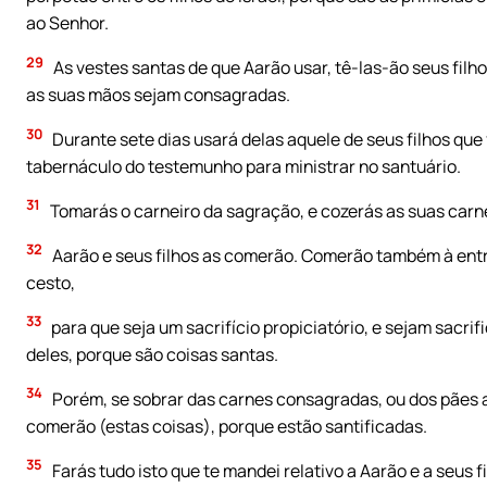
ao Senhor.
29
As vestes santas de que Aarão usar, tê-las-ão seus filho
as suas mãos sejam consagradas.
30
Durante sete dias usará delas aquele de seus filhos que f
tabernáculo do testemunho para ministrar no santuário.
31
Tomarás o carneiro da sagração, e cozerás as suas carne
32
Aarão e seus filhos as comerão. Comerão também à ent
cesto,
33
para que seja um sacrifício propiciatório, e sejam sacr
deles, porque são coisas santas.
34
Porém, se sobrar das carnes consagradas, ou dos pães a
comerão (estas coisas), porque estão santificadas.
35
Farás tudo isto que te mandei relativo a Aarão e a seus f