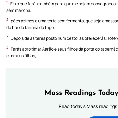
1
Eis o que farás também para que me sejam consagrados n
sem mancha,
2
pães ázimos e uma torta sem fermento, que seja amassada
de flor de farinha de trigo.
3
Depois de as teres posto num cesto, as oferecerás; (ofer
4
Farás aproximar Aarão e seus filhos da porta do taberná
e os seus filhos,
Mass Readings Today
Read today's Mass readings 