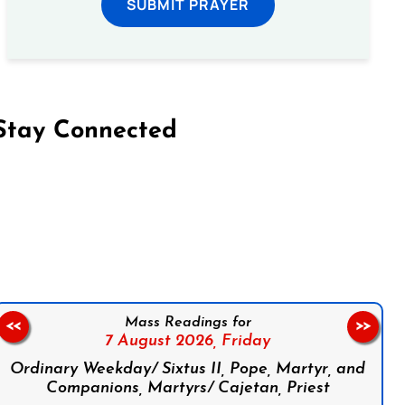
SUBMIT PRAYER
Stay Connected
on Facebook
Follow us on Instagram
Follow us on X
Subscribe to our YouTube Channel
Follow us on WhatsApp
Mass Readings for
<<
>>
7 August 2026,
Friday
Ordinary Weekday/ Sixtus II, Pope, Martyr, and
Companions, Martyrs/ Cajetan, Priest