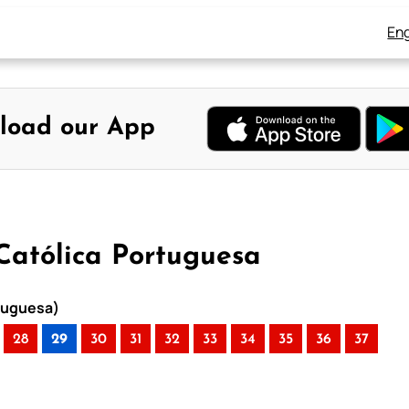
Eng
load our App
 Católica Portuguesa
rtuguesa)
28
29
30
31
32
33
34
35
36
37