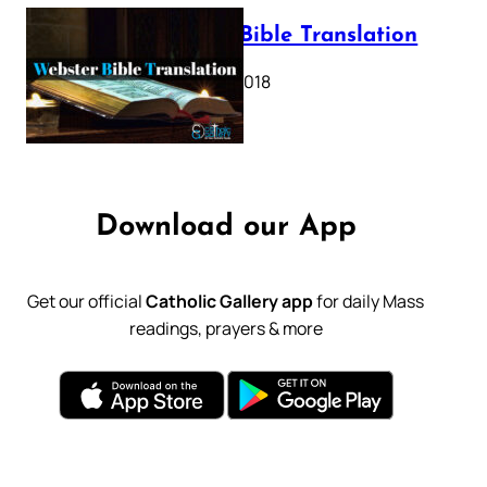
Webster Bible Translation
October 11, 2018
Download our App
Get our official
Catholic Gallery app
for daily Mass
readings, prayers & more