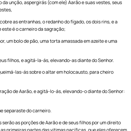
o da unção, aspergirás (com ele) Aarão e suas vestes, seus
estes,
obre as entranhas, o redanho do fígado, os dois rins, e a
e este é o carneiro da sagração;
or, um bolo de pão, uma torta amassada em azeite e uma
us filhos, e agitá-la-ás, elevando-as diante do Senhor.
ueimá-las-ás sobre o altar em holocausto, para cheiro
ação de Aarão, e agitá-lo-ás, elevando-o diante do Senhor:
e separaste do carneiro.
 serão as porções de Aarão e de seus filhos por um direito
e as primeiras partes das vitimas pacíficas, que eles oferecem