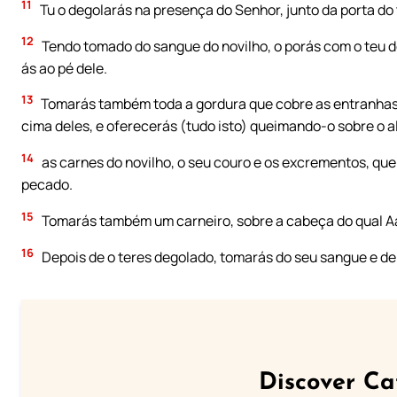
11
Tu o degolarás na presença do Senhor, junto da porta d
12
Tendo tomado do sangue do novilho, o porás com o teu de
ás ao pé dele.
13
Tomarás também toda a gordura que cobre as entranhas, o
cima deles, e oferecerás (tudo isto) queimando-o sobre o al
14
as carnes do novilho, o seu couro e os excrementos, qu
pecado.
15
Tomarás também um carneiro, sobre a cabeça do qual Aa
16
Depois de o teres degolado, tomarás do seu sangue e de
Discover Ca