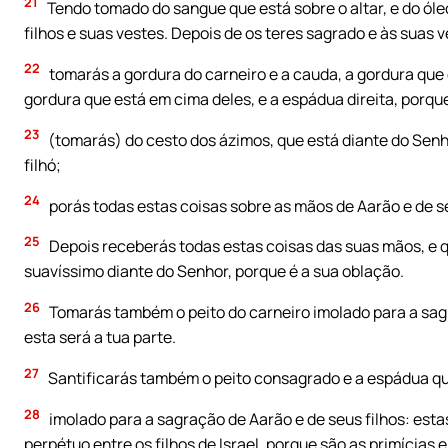
21
Tendo tomado do sangue que está sobre o altar, e do óle
filhos e suas vestes. Depois de os teres sagrado e às suas v
22
tomarás a gordura do carneiro e a cauda, a gordura que c
gordura que está em cima deles, e a espádua direita, porqu
23
(tomarás) do cesto dos ázimos, que está diante do Senh
filhó;
24
porás todas estas coisas sobre as mãos de Aarão e de se
25
Depois receberás todas estas coisas das suas mãos, e q
suavíssimo diante do Senhor, porque é a sua oblação.
26
Tomarás também o peito do carneiro imolado para a sagr
esta será a tua parte.
27
Santificarás também o peito consagrado e a espádua qu
28
imolado para a sagração de Aarão e de seus filhos: estas
perpétuo entre os filhos de Israel, porque são as primícias 