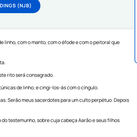
DINGS (NJB)
de linho, com o manto, com o éfode e com o peitoral que
ta.
te rito será consagrado.
nicas de linho, e cingi-los-ás com o cíngulo.
itras. Serão meus sacerdotes para um culto perpétuo. Depois
 do testemunho, sobre cuja cabeça Aarão e seus filhos