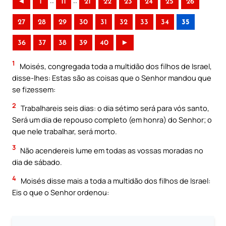
..
..
◄
1
11
21
22
23
24
25
26
27
28
29
30
31
32
33
34
35
36
37
38
39
40
►
1
Moisés, congregada toda a multidão dos filhos de Israel,
disse-lhes: Estas são as coisas que o Senhor mandou que
se fizessem:
2
Trabalhareis seis dias: o dia sétimo será para vós santo,
Será um dia de repouso completo (em honra) do Senhor; o
que nele trabalhar, será morto.
3
Não acendereis lume em todas as vossas moradas no
dia de sábado.
4
Moisés disse mais a toda a multidão dos filhos de Israel:
Eis o que o Senhor ordenou: