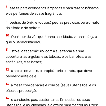
8
azeite para acender as lâmpadas e para fazer o bálsamo
e os perfumes de suave fragrância,
9
pedras de ônix, e (outras) pedras preciosas para ornato
do éfode e do peitoral.
10
Qualquer de vós que tenha habilidade, venha e faça o
que o Senhor mandou,
11
isto é, o tabernáculo, com a sua tenda e a sua
cobertura, as argolas, e as tábuas, e os barrotes, e as
escápulas, e as bases;
12
a arca e os varais, o propiciatório e o véu, que deve
pender diante dele;
13
a mesa com os varais e com os (seus) utensílios, e os
pães da proposição;
14
o candeeiro para sustentar as lâmpadas, os seus
utensílios, e as lâmpadas, e o azeite para manter as luzes;