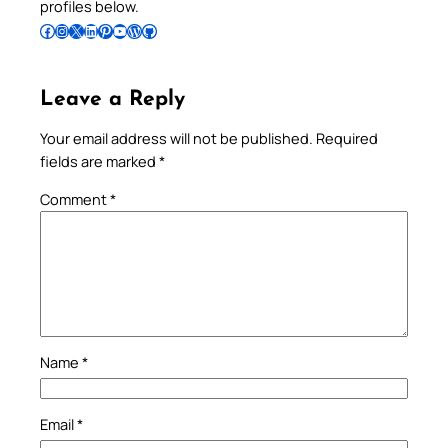
profiles below.
Follow Pradeep on Facebook
Follow Pradeep on Instagram
Follow Pradeep on X
Follow Pradeep on LinkedIn
Follow Pradeep on Pinterest
Subscribe to Pradeep’s Youtube Channel
Follow Pradeep on WordPress
Follow Pradeep on GitHub
Leave a Reply
Your email address will not be published.
Required
fields are marked
*
Comment
*
Name
*
Email
*