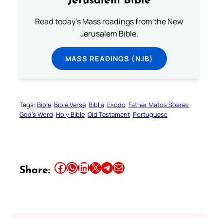
Jerusalem Bible
Read today's Mass readings from the New
Jerusalem Bible.
MASS READINGS (NJB)
Tags:
Bible
Bible Verse
Biblia
Exodo
Father Matos Soares
God’s Word
Holy Bible
Old Testament
Portuguese
Share this article on Facebook
Share this article on WhatsApp
Share this article on LinkedIn
Share this article on X
Share this article on Telegram
Email this Article
Share: