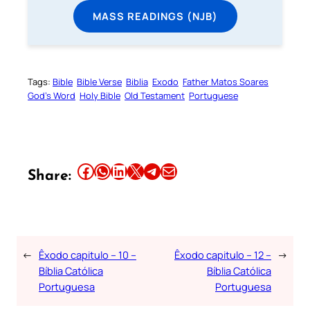
MASS READINGS (NJB)
Tags:
Bible
Bible Verse
Biblia
Exodo
Father Matos Soares
God’s Word
Holy Bible
Old Testament
Portuguese
Share this article on Facebook
Share this article on WhatsApp
Share this article on LinkedIn
Share this article on X
Share this article on Telegram
Email this Article
Share:
←
Êxodo capitulo – 10 –
Êxodo capitulo – 12 –
→
Bíblia Católica
Bíblia Católica
Portuguesa
Portuguesa