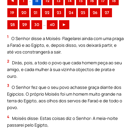
..
◄
1
11
12
13
14
15
16
17
18
19
20
21
22
23
24
25
26
27
..
28
29
30
40
►
1
O Senhor disse a Moisés: Flagelarei ainda com uma praga
a Faraó e ao Egipto, e, depois disso, vos deixará partir, e
até vos constrangerá a sair.
2
Dirás, pois, a todo o povo que cada homem peça ao seu
amigo, e cada mulher à sua vizinha objectos de prata e
ouro.
3
O Senhor fez que o seu povo achasse graça diante dos
Egipcios. O próprio Moisés foi um homem muito grande na
terra do Egipto, aos olhos dos servos de Faraó e de todo o
povo.
4
Moisés disse: Estas coisas diz o Senhor: A meia-noite
passarei pelo Egipto,