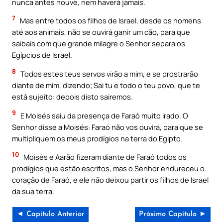
nunca antes houve, nem haverá jamais.
7
Mas entre todos os filhos de Israel, desde os homens
até aos animais, não se ouvirá ganir um cão, para que
saibais com que grande milagre o Senhor separa os
Egípcios de Israel.
8
Todos estes teus servos virão a mim, e se prostrarão
diante de mim, dizendo; Sai tu e todo o teu povo, que te
está sujeito: depois disto sairemos.
9
E Moisés saiu da presença de Faraó muito irado. O
Senhor disse a Moisés: Faraó não vos ouvirá, para que se
multipliquem os meus prodígios na terra do Egipto.
10
Moisés e Aarão fizeram diante de Faraó todos os
prodígios que estão escritos, mas o Senhor endureceu o
coração de Faraó, e ele não deixou partir os filhos de Israel
da sua terra.
◄ Capítulo Anterior
Próximo Capítulo ►