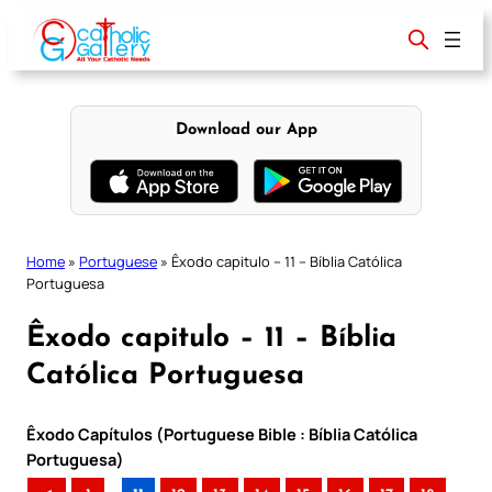
Skip
to
content
Download our App
Home
»
Portuguese
»
Êxodo capitulo – 11 – Bíblia Católica
Portuguesa
Êxodo capitulo – 11 – Bíblia
Católica Portuguesa
Êxodo Capítulos (Portuguese Bible : Bíblia Católica
Portuguesa)