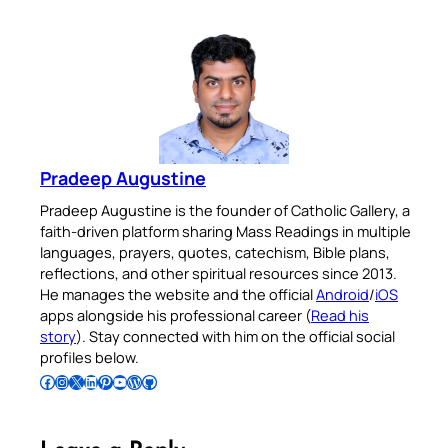
Pradeep Augustine
Pradeep Augustine is the founder of Catholic Gallery, a
faith-driven platform sharing Mass Readings in multiple
languages, prayers, quotes, catechism, Bible plans,
reflections, and other spiritual resources since 2013.
He manages the website and the official
Android
/
iOS
apps alongside his professional career (
Read his
story
). Stay connected with him on the official social
profiles below.
Follow Pradeep on Facebook
Follow Pradeep on Instagram
Follow Pradeep on X
Follow Pradeep on LinkedIn
Follow Pradeep on Pinterest
Subscribe to Pradeep’s Youtube Channel
Follow Pradeep on WordPress
Follow Pradeep on GitHub