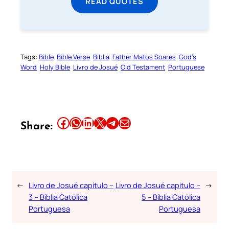
READ QUOTES
Tags:
Bible
Bible Verse
Biblia
Father Matos Soares
God’s
Word
Holy Bible
Livro de Josué
Old Testament
Portuguese
Share this article on Facebook
Share this article on WhatsApp
Share this article on LinkedIn
Share this article on X
Share this article on Telegram
Email this Article
Share:
←
Livro de Josué capitulo –
Livro de Josué capitulo –
→
3 – Bíblia Católica
5 – Bíblia Católica
Portuguesa
Portuguesa