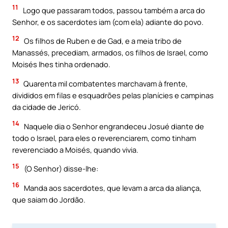
11
Logo que passaram todos, passou também a arca do
Senhor, e os sacerdotes iam (com ela) adiante do povo.
12
Os filhos de Ruben e de Gad, e a meia tribo de
Manassés, precediam, armados, os filhos de Israel, como
Moisés lhes tinha ordenado.
13
Quarenta mil combatentes marchavam à frente,
divididos em filas e esquadrões pelas planícies e campinas
da cidade de Jericó.
14
Naquele dia o Senhor engrandeceu Josué diante de
todo o Israel, para eles o reverenciarem, como tinham
reverenciado a Moisés, quando vivia.
15
(O Senhor) disse-lhe:
16
Manda aos sacerdotes, que levam a arca da aliança,
que saiam do Jordão.