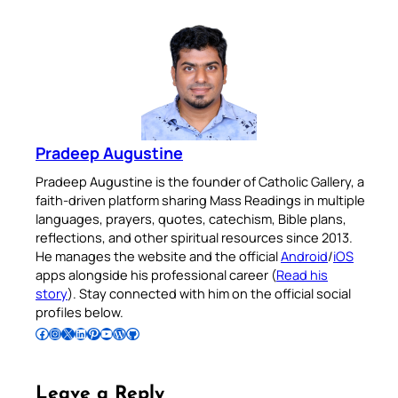
Pradeep Augustine
Pradeep Augustine is the founder of Catholic Gallery, a
faith-driven platform sharing Mass Readings in multiple
languages, prayers, quotes, catechism, Bible plans,
reflections, and other spiritual resources since 2013.
He manages the website and the official
Android
/
iOS
apps alongside his professional career (
Read his
story
). Stay connected with him on the official social
profiles below.
Follow Pradeep on Facebook
Follow Pradeep on Instagram
Follow Pradeep on X
Follow Pradeep on LinkedIn
Follow Pradeep on Pinterest
Subscribe to Pradeep’s Youtube Channel
Follow Pradeep on WordPress
Follow Pradeep on GitHub
Leave a Reply