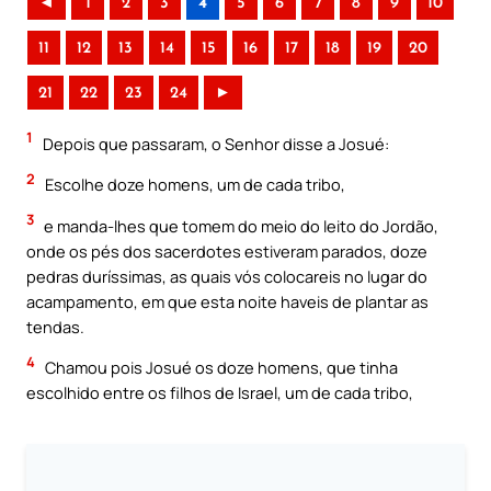
◄
1
2
3
4
5
6
7
8
9
10
11
12
13
14
15
16
17
18
19
20
21
22
23
24
►
1
Depois que passaram, o Senhor disse a Josué:
2
Escolhe doze homens, um de cada tribo,
3
e manda-lhes que tomem do meio do leito do Jordão,
onde os pés dos sacerdotes estiveram parados, doze
pedras duríssimas, as quais vós colocareis no lugar do
acampamento, em que esta noite haveis de plantar as
tendas.
4
Chamou pois Josué os doze homens, que tinha
escolhido entre os filhos de Israel, um de cada tribo,