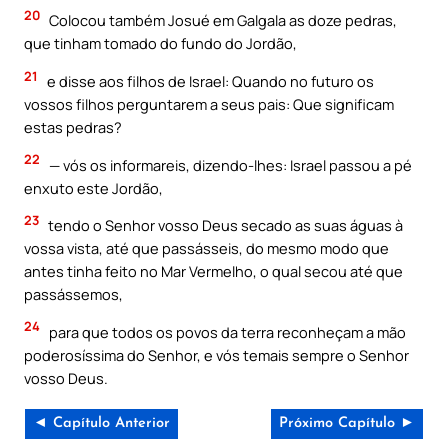
20
Colocou também Josué em Galgala as doze pedras,
que tinham tomado do fundo do Jordão,
21
e disse aos filhos de Israel: Quando no futuro os
vossos filhos perguntarem a seus pais: Que significam
estas pedras?
22
— vós os informareis, dizendo-lhes: Israel passou a pé
enxuto este Jordão,
23
tendo o Senhor vosso Deus secado as suas águas à
vossa vista, até que passásseis, do mesmo modo que
antes tinha feito no Mar Vermelho, o qual secou até que
passássemos,
24
para que todos os povos da terra reconheçam a mão
poderosíssima do Senhor, e vós temais sempre o Senhor
vosso Deus.
◄ Capítulo Anterior
Próximo Capítulo ►