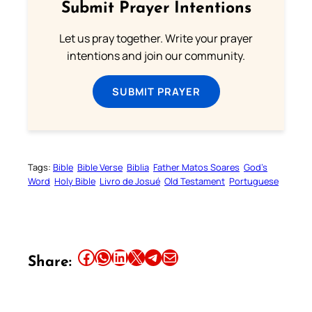
Submit Prayer Intentions
Let us pray together. Write your prayer
intentions and join our community.
SUBMIT PRAYER
Tags:
Bible
Bible Verse
Biblia
Father Matos Soares
God’s
Word
Holy Bible
Livro de Josué
Old Testament
Portuguese
Share this article on Facebook
Share this article on WhatsApp
Share this article on LinkedIn
Share this article on X
Share this article on Telegram
Email this Article
Share: