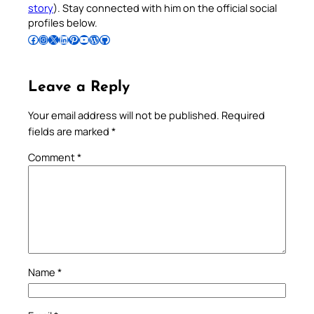
story
). Stay connected with him on the official social
profiles below.
Follow Pradeep on Facebook
Follow Pradeep on Instagram
Follow Pradeep on X
Follow Pradeep on LinkedIn
Follow Pradeep on Pinterest
Subscribe to Pradeep’s Youtube Channel
Follow Pradeep on WordPress
Follow Pradeep on GitHub
Leave a Reply
Your email address will not be published.
Required
fields are marked
*
Comment
*
Name
*