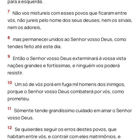
para a esquerda.
7
Não vos mistureis com esses povos que ficaram entre
vós, não jureis pelo nome dos seus deuses, nem os sirvais,
nem os adoreis,
8
mas permanecei unidos ao Senhor vosso Deus, como
tendes feito até este dia.
9
Então o Senhor vosso Deus exterminará à vossa vista
nações grandes e fortíssimas, e ninguém vos poderá
resistir.
10
Um só de vós porá em fuga mil homens dos inimigos,
porque o Senhor vosso Deus combaterá por vós, como
prometeu.
11
Sòmente tende grandíssimo cuidado em amar o Senhor
vosso Deus.
12
Se quiserdes seguir os erros destes povos, que
habitam entre vós, e contrair com eles matrimônios, e