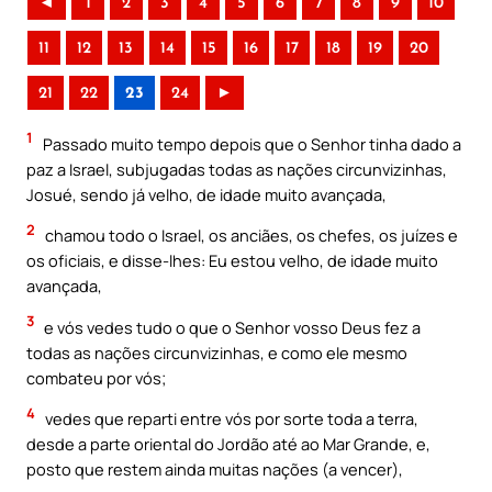
◄
1
2
3
4
5
6
7
8
9
10
11
12
13
14
15
16
17
18
19
20
21
22
23
24
►
1
Passado muito tempo depois que o Senhor tinha dado a
paz a Israel, subjugadas todas as nações circunvizinhas,
Josué, sendo já velho, de idade muito avançada,
2
chamou todo o Israel, os anciães, os chefes, os juízes e
os oficiais, e disse-lhes: Eu estou velho, de idade muito
avançada,
3
e vós vedes tudo o que o Senhor vosso Deus fez a
todas as nações circunvizinhas, e como ele mesmo
combateu por vós;
4
vedes que reparti entre vós por sorte toda a terra,
desde a parte oriental do Jordão até ao Mar Grande, e,
posto que restem ainda muitas nações (a vencer),