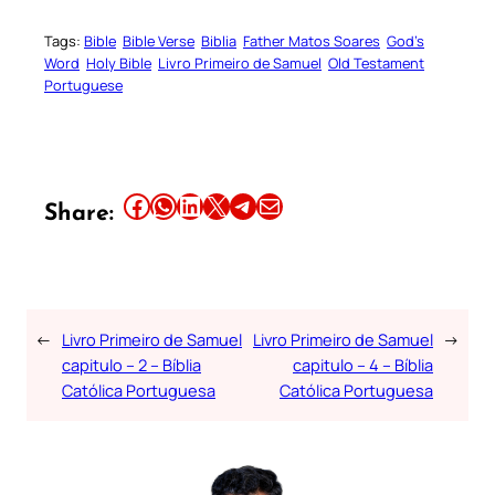
Tags:
Bible
Bible Verse
Biblia
Father Matos Soares
God’s
Word
Holy Bible
Livro Primeiro de Samuel
Old Testament
Portuguese
Share this article on Facebook
Share this article on WhatsApp
Share this article on LinkedIn
Share this article on X
Share this article on Telegram
Email this Article
Share:
←
Livro Primeiro de Samuel
Livro Primeiro de Samuel
→
capitulo – 2 – Bíblia
capitulo – 4 – Bíblia
Católica Portuguesa
Católica Portuguesa