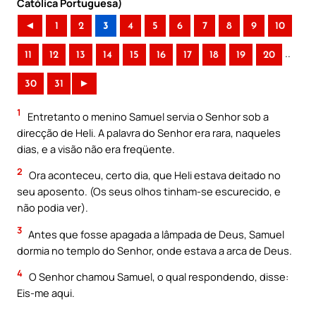
Católica Portuguesa)
◄
1
2
3
4
5
6
7
8
9
10
..
11
12
13
14
15
16
17
18
19
20
30
31
►
1
Entretanto o menino Samuel servia o Senhor sob a
direcção de Heli. A palavra do Senhor era rara, naqueles
dias, e a visão não era freqüente.
2
Ora aconteceu, certo dia, que Heli estava deitado no
seu aposento. (Os seus olhos tinham-se escurecido, e
não podia ver).
3
Antes que fosse apagada a lâmpada de Deus, Samuel
dormia no templo do Senhor, onde estava a arca de Deus.
4
O Senhor chamou Samuel, o qual respondendo, disse:
Eis-me aqui.