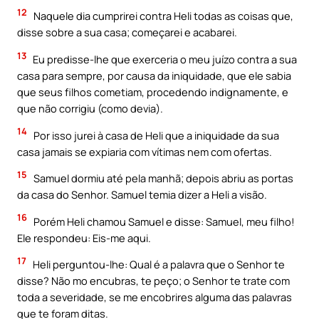
12
Naquele dia cumprirei contra Heli todas as coisas que,
disse sobre a sua casa; começarei e acabarei.
13
Eu predisse-lhe que exerceria o meu juízo contra a sua
casa para sempre, por causa da iniquidade, que ele sabia
que seus filhos cometiam, procedendo indignamente, e
que não corrigiu (como devia).
14
Por isso jurei à casa de Heli que a iniquidade da sua
casa jamais se expiaria com vítimas nem com ofertas.
15
Samuel dormiu até pela manhã; depois abriu as portas
da casa do Senhor. Samuel temia dizer a Heli a visão.
16
Porém Heli chamou Samuel e disse: Samuel, meu filho!
Ele respondeu: Eis-me aqui.
17
Heli perguntou-lhe: Qual é a palavra que o Senhor te
disse? Não mo encubras, te peço; o Senhor te trate com
toda a severidade, se me encobrires alguma das palavras
que te foram ditas.