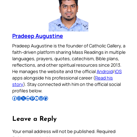
Pradeep Augustine
Pradeep Augustine is the founder of Catholic Gallery, a
faith-driven platform sharing Mass Readings in multiple
languages, prayers, quotes, catechism, Bible plans,
reflections, and other spiritual resources since 2013.
He manages the website and the official
Android
/
iOS
apps alongside his professional career (
Read his
story
). Stay connected with him on the official social
profiles below.
Follow Pradeep on Facebook
Follow Pradeep on Instagram
Follow Pradeep on X
Follow Pradeep on LinkedIn
Follow Pradeep on Pinterest
Subscribe to Pradeep’s Youtube Channel
Follow Pradeep on WordPress
Follow Pradeep on GitHub
Leave a Reply
Your email address will not be published.
Required