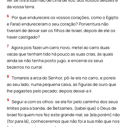
ver se tira a sua mão de cima de vós, dos vossos deuses e
da vossa terra.
6
Por que endureceis os vossos corações, como o Egipto
e Faraó endureceram o seu coração? Porventura não
tiveram de deixar sair os filhos de Israel, depois de ele os
haver castigado?
7
Agora pois fazei um carro novo, metei ao carro duas
vacas que tenham tido há pouco as suas crias, às quais
ainda se não tenha posto jugo, e encerrai os seus
bezerros no curral.
8
Tomareis a arca do Senhor, pô-la-eis no carro, e poreis
ao seu lado, numa pequena caixa, as figuras de ouro que
lhe pagastes pelo pecado; depois deixai-a ir.
9
Segui-a com os olhos: se ela for pelo caminho dos seus
limites para a banda, de Betsames, (sabei que) o Deus de
Israel foi quem nos fez este grande mal; se (ela porém) não
(for para lá), conheceremos que não foi a sua mão que nos