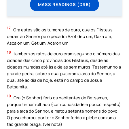
MASS READINGS (DRB)
17
Ora estes são os tumores de ouro, que os Filisteus
deram ao Senhor pelo pecado: Azot deu um, Gaza um,
Ascalon um, Get um, Acaron um
18
também os ratos de ouro eram segundo o número das
cidades das cinco províncias dos Filisteus, desde as
cidades muradas até às aldeias sem muros. Testemunho a
grande pedra, sobre a qual puseram a arca do Senhor, a
qual, até ao dia de hoje, está no campo de Josué
Betsamita.
19
Ora (o Senhor) feriu os habitantes de Betsames,
porque tinham olhado (com curiosidade e pouco respeito)
para a arca do Senhor, e matou setenta homens do povo.
O povo chorou, por ter o Senhor ferido a plebe com uma
tão grande praga. (ver nota)