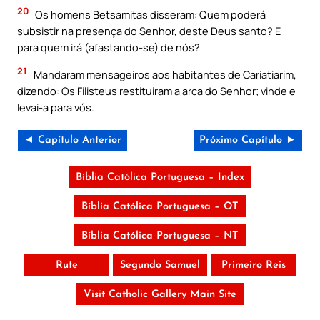
20
Os homens Betsamitas disseram: Quem poderá
subsistir na presença do Senhor, deste Deus santo? E
para quem irá (afastando-se) de nós?
21
Mandaram mensageiros aos habitantes de Cariatiarim,
dizendo: Os Filisteus restituiram a arca do Senhor; vinde e
levai-a para vós.
◄ Capítulo Anterior
Próximo Capítulo ►
Bíblia Católica Portuguesa – Index
Bíblia Católica Portuguesa – OT
Bíblia Católica Portuguesa – NT
Rute
Segundo Samuel
Primeiro Reis
Visit Catholic Gallery Main Site