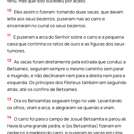
feriu, mas que isso sucedeu por acaso.
10
Eles assim o fizeram: tomando duas vacas, que davam
leite aos seus bezerros, puseram-nas ao carro e
encerraram no curral os seus bezerros.
11
E puseram a arca do Senhor sobre o carro e a pequena
caixa que continha os ratos de ouro e as figuras dos seus
tumores.
12
As vacas foram diretamente pela estrada que conduz a
Betsames; seguiram sempre o mesmo caminho sem parar
e mugindo, e não declinaram nem para a direita nem para a
esquerda. Os príncipes dos Filisteus também iam seguindo
atrás, até os confins de Betsames.
13
Ora os Betsamitas segavam trigo no vale. Levantando
os olhos, viram a arca, e alegraram-se quando a viram.
14
O carro foi para o campo de Josué Betsamita e parou ali.
Havia lá uma grande pedra, e (os Betsamitas) fizeram em
pedaços a madeira do carro, e puseram as vacas em cima