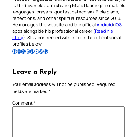
faith-driven platform sharing Mass Readings in multiple
languages, prayers, quotes, catechism, Bible plans,
reflections, and other spiritual resources since 2013.
He manages the website and the official
Android
/
iOS
apps alongside his professional career (
Read his
story
). Stay connected with him on the official social
profiles below.
Follow Pradeep on Facebook
Follow Pradeep on Instagram
Follow Pradeep on X
Follow Pradeep on LinkedIn
Follow Pradeep on Pinterest
Subscribe to Pradeep’s Youtube Channel
Follow Pradeep on WordPress
Follow Pradeep on GitHub
Leave a Reply
Your email address will not be published.
Required
fields are marked
*
Comment
*