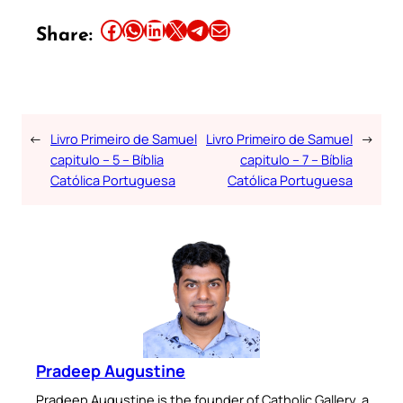
Share this article on Facebook
Share this article on WhatsApp
Share this article on LinkedIn
Share this article on X
Share this article on Telegram
Email this Article
Share:
←
Livro Primeiro de Samuel
Livro Primeiro de Samuel
→
capitulo – 5 – Bíblia
capitulo – 7 – Bíblia
Católica Portuguesa
Católica Portuguesa
Pradeep Augustine
Pradeep Augustine is the founder of Catholic Gallery, a