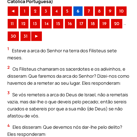
Católica Portuguesa)
◄
1
2
3
4
5
6
7
8
9
10
..
11
12
13
14
15
16
17
18
19
20
30
31
►
1
Esteve a arca do Senhor na terra dos Filisteus sete
meses.
2
Os Filisteus chamaram os sacerdotes e os adivinhos, e
disseram: Que faremos da arca do Senhor? Dizei-nos como
havemos de a remeter ao seu lugar. Eles responderam:
3
Se vós remeteis a arca do Deus de Israel, não a remetais
vazia, mas dai-lhe o que deveis pelo pecado; então sereis
curados e sabereis por que a sua mão (de Deus) se não
afastou de vós.
4
Eles disseram: Que devemos nós dar-lhe pelo delito?
Eles responderam: