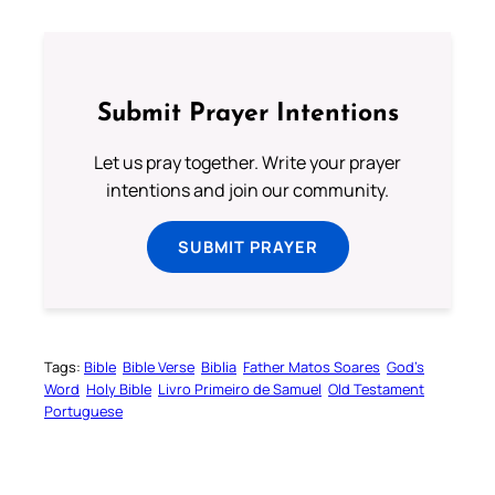
Submit Prayer Intentions
Let us pray together. Write your prayer
intentions and join our community.
SUBMIT PRAYER
Tags:
Bible
Bible Verse
Biblia
Father Matos Soares
God’s
Word
Holy Bible
Livro Primeiro de Samuel
Old Testament
Portuguese