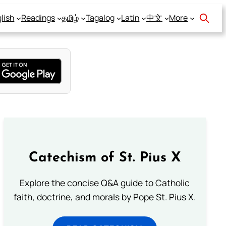
lish
Readings
தமிழ்
Tagalog
Latin
中文
More
Catechism of St. Pius X
Explore the concise Q&A guide to Catholic
faith, doctrine, and morals by Pope St. Pius X.