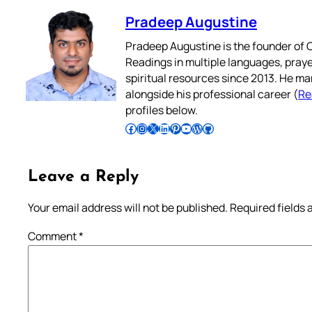
Pradeep Augustine
Pradeep Augustine is the founder of C
Readings in multiple languages, praye
spiritual resources since 2013. He ma
alongside his professional career (
Re
profiles below.
Follow Pradeep on Facebook
Follow Pradeep on Instagram
Follow Pradeep on X
Follow Pradeep on LinkedIn
Follow Pradeep on Pinterest
Subscribe to Pradeep’s Youtube Channel
Follow Pradeep on WordPress
Follow Pradeep on GitHub
Leave a Reply
Your email address will not be published.
Required fields
Comment
*