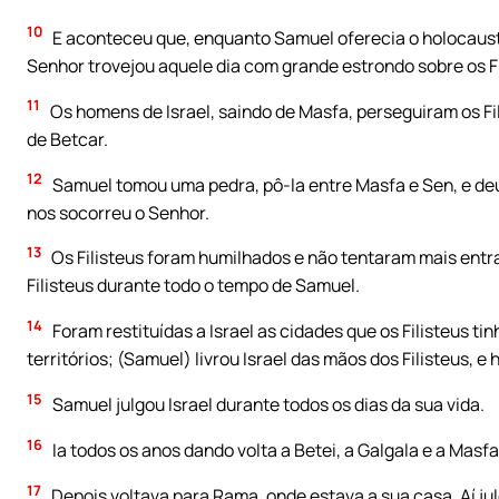
10
E aconteceu que, enquanto Samuel oferecia o holocaust
Senhor trovejou aquele dia com grande estrondo sobre os Fil
11
Os homens de Israel, saindo de Masfa, perseguiram os Fi
de Betcar.
12
Samuel tomou uma pedra, pô-la entre Masfa e Sen, e deu
nos socorreu o Senhor.
13
Os Filisteus foram humilhados e não tentaram mais entrar
Filisteus durante todo o tempo de Samuel.
14
Foram restituídas a Israel as cidades que os Filisteus t
territórios; (Samuel) livrou Israel das mãos dos Filisteus, e
15
Samuel julgou Israel durante todos os dias da sua vida.
16
Ia todos os anos dando volta a Betei, a Galgala e a Masfa,
17
Depois voltava para Rama, onde estava a sua casa. Aí jul