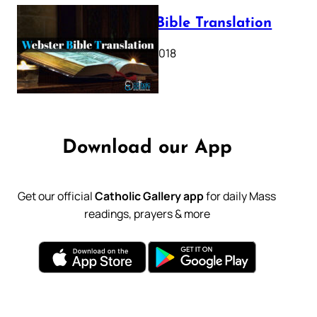
Webster Bible Translation
October 11, 2018
Download our App
Get our official
Catholic Gallery app
for daily Mass
readings, prayers & more