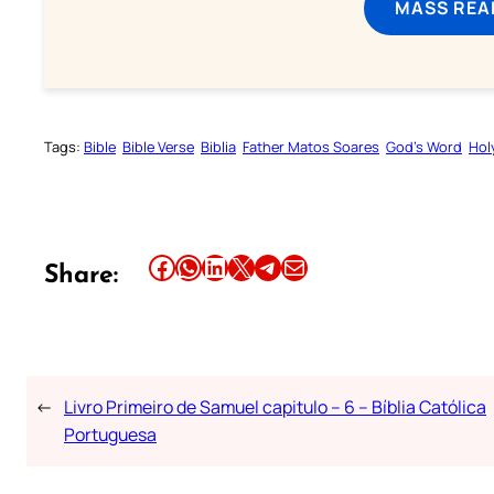
MASS REA
Tags:
Bible
Bible Verse
Biblia
Father Matos Soares
God’s Word
Hol
Share this article on Facebook
Share this article on WhatsApp
Share this article on LinkedIn
Share this article on X
Share this article on Telegram
Email this Article
Share:
←
Livro Primeiro de Samuel capitulo – 6 – Bíblia Católica
Portuguesa