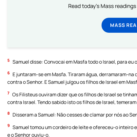
Read today's Mass readings 
MASS REA
5
Samuel disse: Convocai em Masfa todo o Israel, para eu o
6
E juntaram-se em Masfa. Tiraram água, derramaram-na di
contra o Senhor. E Samuel julgou os filhos de Israel em Masf
7
Os Filisteus ouviram dizer que os filhos de Israel se tin
contra Israel. Tendo sabido isto os filhos de Israel, temeram
8
Disseram a Samuel: Não cesses de clamar por nós ao Senh
9
Samuel tomou um cordeiro de leite e ofereceu-o inteiro 
e o Senhor ouviu-o.