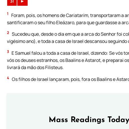
31
►
1
Foram, pois, os homens de Cariatarim, transportaram a 
santificaram o seu filho Eleázaro, para que guardasse a arc
2
Sucedeu que, desde o dia em que a arca do Senhor foi col
vigésimo ano), e toda a casa de Israel descansou seguindo 
3
E Samuel falou a toda a casa de Israel, dizendo: Se vós to
vós os deuses estranhos, os Baalins e Astarot, e preparai os
livrará da mão dos Filisteus.
4
Os filhos de Israel lançaram, pois, fora os Baalins e Astar
Mass Readings Today