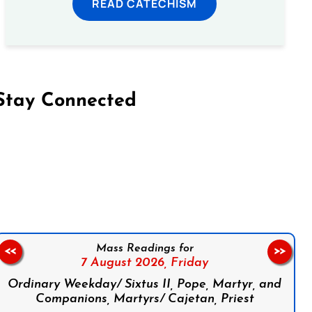
READ CATECHISM
Stay Connected
on Facebook
Follow us on Instagram
Follow us on X
Subscribe to our YouTube Channel
Follow us on WhatsApp
Mass Readings for
<<
>>
7 August 2026,
Friday
Ordinary Weekday/ Sixtus II, Pope, Martyr, and
Companions, Martyrs/ Cajetan, Priest