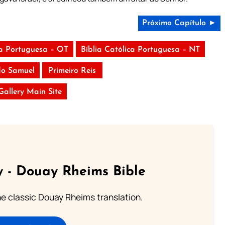
Próximo Capítulo ►
ca Portuguesa – OT
Bíblia Católica Portuguesa – NT
o Samuel
Primeiro Reis
 Gallery Main Site
 - Douay Rheims Bible
he classic Douay Rheims translation.