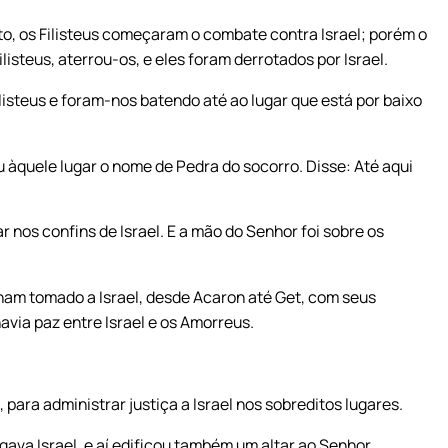
o, os Filisteus começaram o combate contra Israel; porém o
isteus, aterrou-os, e eles foram derrotados por Israel.
listeus e foram-nos batendo até ao lugar que está por baixo
 àquele lugar o nome de Pedra do socorro. Disse: Até aqui
 nos confins de Israel. E a mão do Senhor foi sobre os
inham tomado a Israel, desde Acaron até Get, com seus
 havia paz entre Israel e os Amorreus.
 para administrar justiça a Israel nos sobreditos lugares.
gava Israel, e aí edificou também um altar ao Senhor.