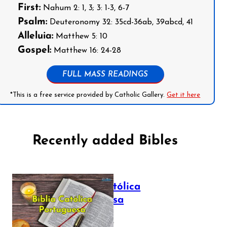
First:
Nahum 2: 1, 3; 3: 1-3, 6-7
Psalm:
Deuteronomy 32: 35cd-36ab, 39abcd, 41
Alleluia:
Matthew 5: 10
Gospel:
Matthew 16: 24-28
FULL MASS READINGS
*This is a free service provided by Catholic Gallery.
Get it here
Recently added Bibles
Bíblia Católica
Portuguesa
July 16, 2025