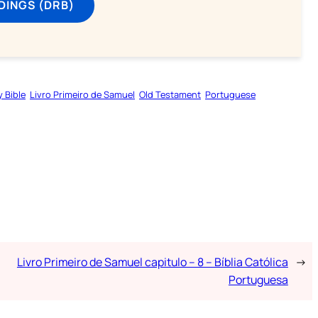
DINGS (DRB)
y Bible
Livro Primeiro de Samuel
Old Testament
Portuguese
Livro Primeiro de Samuel capitulo – 8 – Bíblia Católica
→
Portuguesa