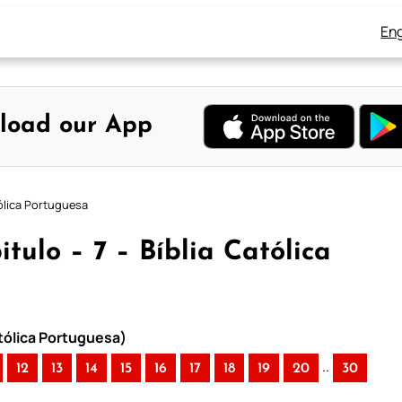
Eng
load our App
tólica Portuguesa
tulo – 7 – Bíblia Católica
atólica Portuguesa)
..
12
13
14
15
16
17
18
19
20
30