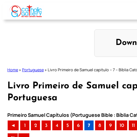
Skip
to
content
Down
Home
»
Portuguese
»
Livro Primeiro de Samuel capitulo – 7 – Bíblia Ca
Livro Primeiro de Samuel capi
Portuguesa
Primeiro Samuel Capítulos (Portuguese Bible : Bíblia C
◄
1
2
3
4
5
6
7
8
9
10
11