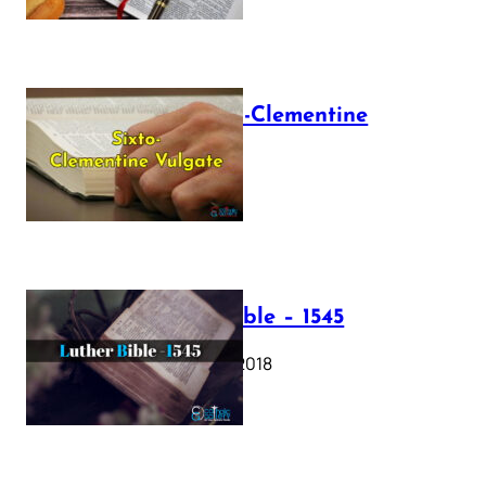
The Sixto-Clementine
Vulgate
July 12, 2025
Luther Bible – 1545
October 17, 2018