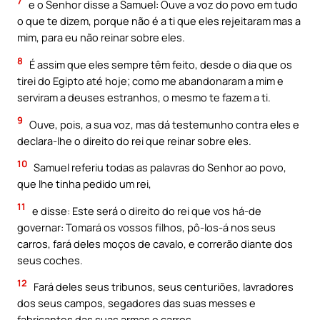
7
e o Senhor disse a Samuel: Ouve a voz do povo em tudo
o que te dizem, porque não é a ti que eles rejeitaram mas a
mim, para eu não reinar sobre eles.
8
É assim que eles sempre têm feito, desde o dia que os
tirei do Egipto até hoje; como me abandonaram a mim e
serviram a deuses estranhos, o mesmo te fazem a ti.
9
Ouve, pois, a sua voz, mas dá testemunho contra eles e
declara-lhe o direito do rei que reinar sobre eles.
10
Samuel referiu todas as palavras do Senhor ao povo,
que lhe tinha pedido um rei,
11
e disse: Este será o direito do rei que vos há-de
governar: Tomará os vossos filhos, pô-los-á nos seus
carros, fará deles moços de cavalo, e correrão diante dos
seus coches.
12
Fará deles seus tribunos, seus centuriões, lavradores
dos seus campos, segadores das suas messes e
fabricantes das suas armas e carros.