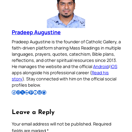
Pradeep Augustine
Pradeep Augustine is the founder of Catholic Gallery, a
faith-driven platform sharing Mass Readings in multiple
languages, prayers, quotes, catechism, Bible plans,
reflections, and other spiritual resources since 2013.
He manages the website and the official
Android
/
iOS
apps alongside his professional career (
Read his
story
). Stay connected with him on the official social
profiles below.
Follow Pradeep on Facebook
Follow Pradeep on Instagram
Follow Pradeep on X
Follow Pradeep on LinkedIn
Follow Pradeep on Pinterest
Subscribe to Pradeep’s Youtube Channel
Follow Pradeep on WordPress
Follow Pradeep on GitHub
Leave a Reply
Your email address will not be published.
Required
fields are marked
*