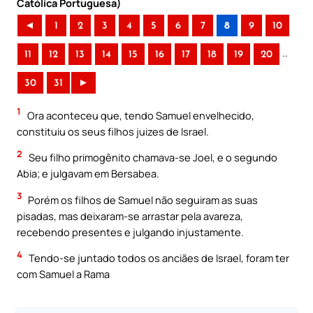
Católica Portuguesa)
◄
1
2
3
4
5
6
7
8
9
10
..
11
12
13
14
15
16
17
18
19
20
30
31
►
1
Ora aconteceu que, tendo Samuel envelhecido,
constituiu os seus filhos juizes de Israel.
2
Seu filho primogênito chamava-se Joel, e o segundo
Abia; e julgavam em Bersabea.
3
Porém os filhos de Samuel não seguiram as suas
pisadas, mas deixaram-se arrastar pela avareza,
recebendo presentes e julgando injustamente.
4
Tendo-se juntado todos os anciães de Israel, foram ter
com Samuel a Rama