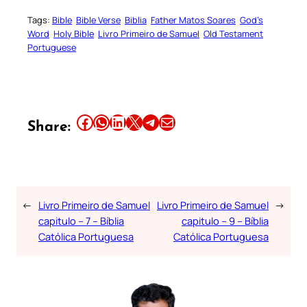
Tags:
Bible
Bible Verse
Biblia
Father Matos Soares
God’s
Word
Holy Bible
Livro Primeiro de Samuel
Old Testament
Portuguese
Share this article on Facebook
Share this article on WhatsApp
Share this article on LinkedIn
Share this article on X
Share this article on Telegram
Email this Article
Share:
←
Livro Primeiro de Samuel
Livro Primeiro de Samuel
→
capitulo – 7 – Bíblia
capitulo – 9 – Bíblia
Católica Portuguesa
Católica Portuguesa