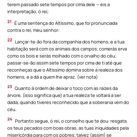
terem passado sete tempos por cima dele — eis a
interpretação, ó rei;
21
É uma sentença do Altíssimo, que foi pronunciada
contra o rei, meu senhor:
22
Lançar-te-ão fora da companhia dos homens, e a tua
habitação será com os animais dos campos; comerás erva
como os bois e serás molhado com o orvalho do céu;
passar-se-ão assim sete tempos por cima de ti até que
reconheças que o Altíssimo domina sobre a realeza dos
homens, e a dá a quem lhe apraz. (ver nota)
23
Quanto à ordem de deixar o toco com as raízes da
árvore, (isso significa que) a tua realeza te voltará a ser
dada, quando tiveres reconhecido que a soberania vem do
céu.
24
Portanto segue, ó rei, o conselho que te dou: resgata
os teus pecados com boas obras, as tuas iniquidades pela
misericórdia para com os pobres; talvez (assim) se