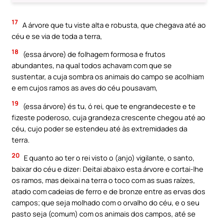
17
A árvore que tu viste alta e robusta, que chegava até ao
céu e se via de toda a terra,
18
(essa árvore) de folhagem formosa e frutos
abundantes, na qual todos achavam com que se
sustentar, a cuja sombra os animais do campo se acolhiam
e em cujos ramos as aves do céu pousavam,
19
(essa árvore) és tu, ó rei, que te engrandeceste e te
fizeste poderoso, cuja grandeza crescente chegou até ao
céu, cujo poder se estendeu até às extremidades da
terra.
20
E quanto ao ter o rei visto o (anjo) vigilante, o santo,
baixar do céu e dizer: Deitai abaixo esta árvore e cortai-lhe
os ramos, mas deixai na terra o toco com as suas raízes,
atado com cadeias de ferro e de bronze entre as ervas dos
campos; que seja molhado com o orvalho do céu, e o seu
pasto seja (comum) com os animais dos campos, até se