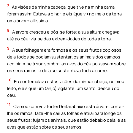
7
As visões da minha cabeça, que tive na minha cama,
foram assim: Estava a olhar, e eis (que vi) no meio da terra
uma árvore altíssima.
8
A árvore cresceu e pôs-se forte; a sua altura chegava
até ao céu: via-se das extremidades de toda a terra.
9
A sua folhagem era formosa e os seus frutos copiosos;
dela todos se podiam sustentar; os animais dos campos
acolhiam-se à sua sombra, as aves do céu pousavam sobre
os seus ramos, e dela se sustentava toda a carne.
10
Eu contemplava estas visões da minha cabeça, no meu
leito, e eis que um (anjo) vigilante, um santo, desceu do
céu.
11
Clamou com voz forte: Deitai abaixo esta árvore, cortai-
lhe os ramos, fazei-lhe cair as folhas e atirai para longe os
seus frutos; fujam os animais, que estão debaixo dela, e as
aves que estão sobre os seus ramos.