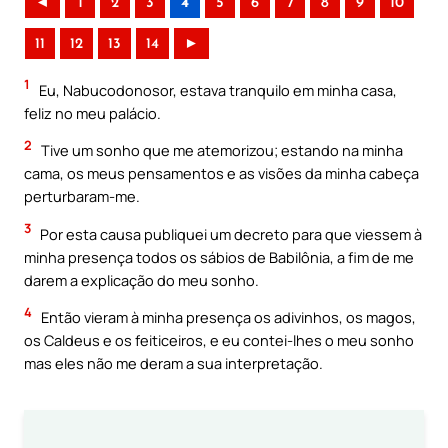
◄
1
2
3
4
5
6
7
8
9
10
11
12
13
14
►
1
Eu, Nabucodonosor, estava tranquilo em minha casa,
feliz no meu palácio.
2
Tive um sonho que me atemorizou; estando na minha
cama, os meus pensamentos e as visões da minha cabeça
perturbaram-me.
3
Por esta causa publiquei um decreto para que viessem à
minha presença todos os sábios de Babilônia, a fim de me
darem a explicação do meu sonho.
4
Então vieram à minha presença os adivinhos, os magos,
os Caldeus e os feiticeiros, e eu contei-lhes o meu sonho
mas eles não me deram a sua interpretação.