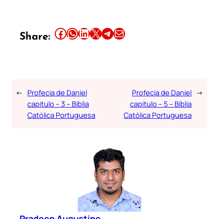
Share this article on Facebook
Share this article on WhatsApp
Share this article on LinkedIn
Share this article on X
Share this article on Telegram
Email this Article
Share:
←
Profecia de Daniel
Profecia de Daniel
→
capitulo – 3 – Bíblia
capitulo – 5 – Bíblia
Católica Portuguesa
Católica Portuguesa
Pradeep Augustine