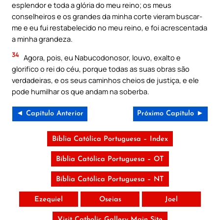
esplendor e toda a glória do meu reino; os meus
conselheiros e os grandes da minha corte vieram buscar-
me e eu fui restabelecido no meu reino, e foi acrescentada
a minha grandeza.
34
Agora, pois, eu Nabucodonosor, louvo, exalto e
glorifico o rei do céu, porque todas as suas obras são
verdadeiras, e os seus caminhos cheios de justiça, e ele
pode humilhar os que andam na soberba.
◄ Capítulo Anterior
Próximo Capítulo ►
Bíblia Católica Portuguesa – Index
Bíblia Católica Portuguesa – OT
Bíblia Católica Portuguesa – NT
Ezequiel
Oseias
Joel
Visit Catholic Gallery Main Site