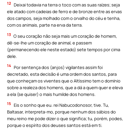
12
Deixai todavia na terra o toco com as suas raízes; seja
ele atado com cadeias de ferro e de bronze entre as ervas
dos campos, seja molhado com o orvalho do céu e tenha,
com os animais, parte na erva da terra.
13
O seu coração não seja mais um coração de homem,
dê-se-lhe um coração de animal, e passem
(permanecendo ele neste estado) sete tempos por cima
dele.
14
Por sentença dos (anjos) vigilantes assim foi
decretado, esta decisão é uma ordem dos santos, para
que conheçam os viventes que o Altíssimo tem o domínio
sobre a realeza dos homens, que a dá a quem quer e eleva
a ela (se quiser) o mais humilde dos homens.
15
Eis o sonho que eu. rei Nabucodonosor, tive. Tu,
Baltasar, interpreta-mo, porque nenhum dos sábios do
meu reino me pode dizer o que significa; tu, porém, podes,
porque o espírito dos deuses santos está em ti.