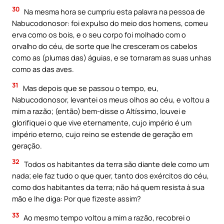
30
Na mesma hora se cumpriu esta palavra na pessoa de
Nabucodonosor: foi expulso do meio dos homens, comeu
erva como os bois, e o seu corpo foi molhado com o
orvalho do céu, de sorte que lhe cresceram os cabelos
como as (plumas das) águias, e se tornaram as suas unhas
como as das aves.
31
Mas depois que se passou o tempo, eu,
Nabucodonosor, levantei os meus olhos ao céu, e voltou a
mim a razão; (então) bem-disse o Altíssimo, louvei e
glorifiquei o que vive eternamente, cujo império é um
império eterno, cujo reino se estende de geração em
geração.
32
Todos os habitantes da terra são diante dele como um
nada; ele faz tudo o que quer, tanto dos exércitos do céu,
como dos habitantes da terra; não há quem resista à sua
mão e lhe diga: Por que fizeste assim?
33
Ao mesmo tempo voltou a mim a razão, recobrei o