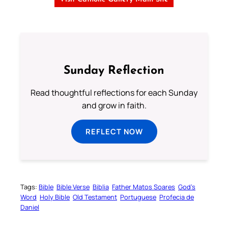
Sunday Reflection
Read thoughtful reflections for each Sunday
and grow in faith.
REFLECT NOW
Tags:
Bible
Bible Verse
Biblia
Father Matos Soares
God’s
Word
Holy Bible
Old Testament
Portuguese
Profecia de
Daniel