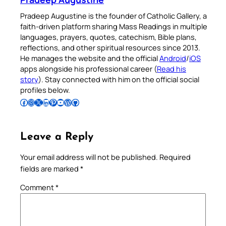
Pradeep Augustine is the founder of Catholic Gallery, a
faith-driven platform sharing Mass Readings in multiple
languages, prayers, quotes, catechism, Bible plans,
reflections, and other spiritual resources since 2013.
He manages the website and the official
Android
/
iOS
apps alongside his professional career (
Read his
story
). Stay connected with him on the official social
profiles below.
Follow Pradeep on Facebook
Follow Pradeep on Instagram
Follow Pradeep on X
Follow Pradeep on LinkedIn
Follow Pradeep on Pinterest
Subscribe to Pradeep’s Youtube Channel
Follow Pradeep on WordPress
Follow Pradeep on GitHub
Leave a Reply
Your email address will not be published.
Required
fields are marked
*
Comment
*