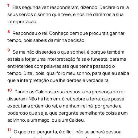
7
Eles segunda vez responderam, dizendo: Declare o rei a
seus servos o sonho que teve, e nós lhe daremos a sua
interpretação.
8
Respondeu o rei: Conheço bem que procurais ganhar
tempo, pois sabeis da minha decisão.
9
Se me não disserdes o que sonhei, é porque também
estais a forjar uma interpretação falsa e funesta, para me
entreterdes com palavras até que tenha passado o
tempo. Dizei, pois, qual foi o meu sonho, para que eu saiba
que a interpretação que lhe derdes é verdadeira.
10
Dando os Caldeus a sua resposta na presença do rei,
disseram: Não há homem, ó rei, sobre a terra, que possa
executar a ordem do rei, e nenhum rei há, por grande e
poderoso que seja, que pergunte semelhante coisa a um
adivinho, a um mago, ou a um Caldeu,
11
O que o rei pergunta, é difícil; não se achará pessoa