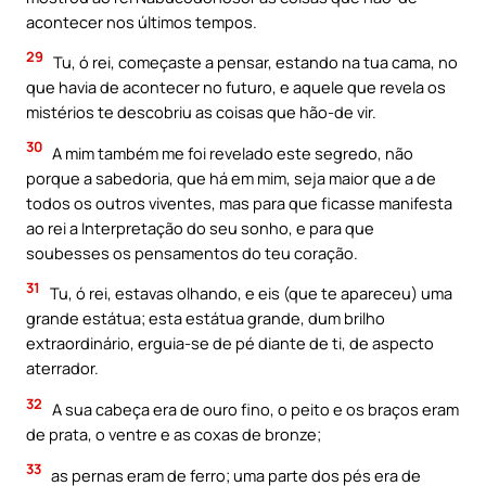
acontecer nos últimos tempos.
29
Tu, ó rei, começaste a pensar, estando na tua cama, no
que havia de acontecer no futuro, e aquele que revela os
mistérios te descobriu as coisas que hão-de vir.
30
A mim também me foi revelado este segredo, não
porque a sabedoria, que há em mim, seja maior que a de
todos os outros viventes, mas para que ficasse manifesta
ao rei a Interpretação do seu sonho, e para que
soubesses os pensamentos do teu coração.
31
Tu, ó rei, estavas olhando, e eis (que te apareceu) uma
grande estátua; esta estátua grande, dum brilho
extraordinário, erguia-se de pé diante de ti, de aspecto
aterrador.
32
A sua cabeça era de ouro fino, o peito e os braços eram
de prata, o ventre e as coxas de bronze;
33
as pernas eram de ferro; uma parte dos pés era de