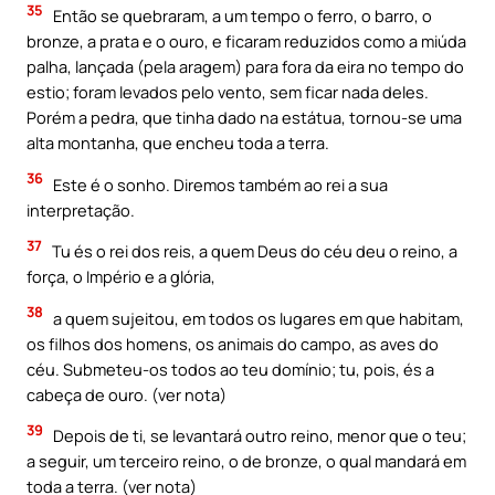
35
Então se quebraram, a um tempo o ferro, o barro, o
bronze, a prata e o ouro, e ficaram reduzidos como a miúda
palha, lançada (pela aragem) para fora da eira no tempo do
estio; foram levados pelo vento, sem ficar nada deles.
Porém a pedra, que tinha dado na estátua, tornou-se uma
alta montanha, que encheu toda a terra.
36
Este é o sonho. Diremos também ao rei a sua
interpretação.
37
Tu és o rei dos reis, a quem Deus do céu deu o reino, a
força, o Império e a glória,
38
a quem sujeitou, em todos os lugares em que habitam,
os filhos dos homens, os animais do campo, as aves do
céu. Submeteu-os todos ao teu domínio; tu, pois, és a
cabeça de ouro. (ver nota)
39
Depois de ti, se levantará outro reino, menor que o teu;
a seguir, um terceiro reino, o de bronze, o qual mandará em
toda a terra. (ver nota)