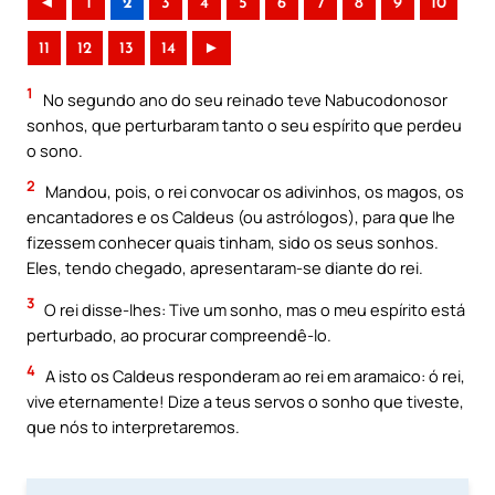
◄
1
2
3
4
5
6
7
8
9
10
11
12
13
14
►
1
No segundo ano do seu reinado teve Nabucodonosor
sonhos, que perturbaram tanto o seu espírito que perdeu
o sono.
2
Mandou, pois, o rei convocar os adivinhos, os magos, os
encantadores e os Caldeus (ou astrólogos), para que lhe
fizessem conhecer quais tinham, sido os seus sonhos.
Eles, tendo chegado, apresentaram-se diante do rei.
3
O rei disse-lhes: Tive um sonho, mas o meu espírito está
perturbado, ao procurar compreendê-lo.
4
A isto os Caldeus responderam ao rei em aramaico: ó rei,
vive eternamente! Dize a teus servos o sonho que tiveste,
que nós to interpretaremos.