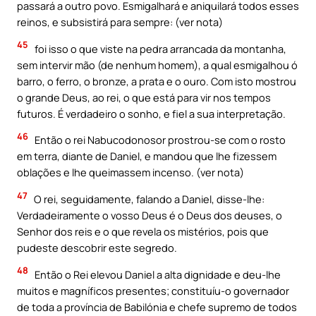
passará a outro povo. Esmigalhará e aniquilará todos esses
reinos, e subsistirá para sempre: (ver nota)
45
foi isso o que viste na pedra arrancada da montanha,
sem intervir mão (de nenhum homem), a qual esmigalhou ó
barro, o ferro, o bronze, a prata e o ouro. Com isto mostrou
o grande Deus, ao rei, o que está para vir nos tempos
futuros. É verdadeiro o sonho, e fiel a sua interpretação.
46
Então o rei Nabucodonosor prostrou-se com o rosto
em terra, diante de Daniel, e mandou que lhe fizessem
oblações e lhe queimassem incenso. (ver nota)
47
O rei, seguidamente, falando a Daniel, disse-lhe:
Verdadeiramente o vosso Deus é o Deus dos deuses, o
Senhor dos reis e o que revela os mistérios, pois que
pudeste descobrir este segredo.
48
Então o Rei elevou Daniel a alta dignidade e deu-lhe
muitos e magníficos presentes; constituíu-o governador
de toda a província de Babilónia e chefe supremo de todos