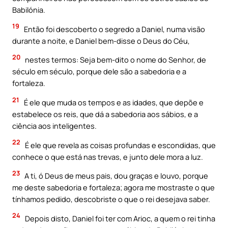
Babilónia.
19
Então foi descoberto o segredo a Daniel, numa visão
durante a noite, e Daniel bem-disse o Deus do Céu,
20
nestes termos: Seja bem-dito o nome do Senhor, de
século em século, porque dele são a sabedoria e a
fortaleza.
21
É ele que muda os tempos e as idades, que depõe e
estabelece os reis, que dá a sabedoria aos sábios, e a
ciência aos inteligentes.
22
É ele que revela as coisas profundas e escondidas, que
conhece o que está nas trevas, e junto dele mora a luz.
23
A ti, ó Deus de meus pais, dou graças e louvo, porque
me deste sabedoria e fortaleza; agora me mostraste o que
tínhamos pedido, descobriste o que o rei desejava saber.
24
Depois disto, Daniel foi ter com Arioc, a quem o rei tinha