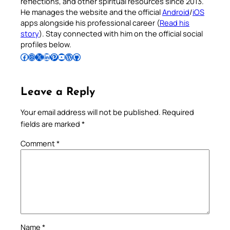
reflections, and other spiritual resources since 2013.
He manages the website and the official
Android
/
iOS
apps alongside his professional career (
Read his
story
). Stay connected with him on the official social
profiles below.
Follow Pradeep on Facebook
Follow Pradeep on Instagram
Follow Pradeep on X
Follow Pradeep on LinkedIn
Follow Pradeep on Pinterest
Subscribe to Pradeep’s Youtube Channel
Follow Pradeep on WordPress
Follow Pradeep on GitHub
Leave a Reply
Your email address will not be published.
Required
fields are marked
*
Comment
*
Name
*