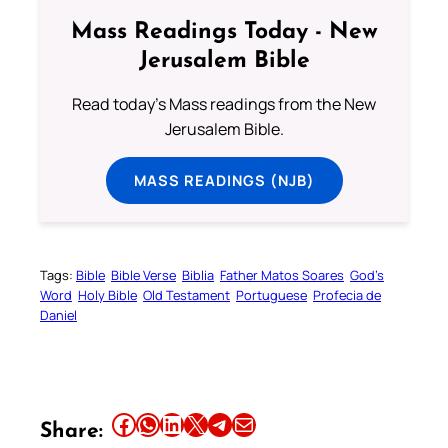
Mass Readings Today - New
Jerusalem Bible
Read today's Mass readings from the New
Jerusalem Bible.
MASS READINGS (NJB)
Tags:
Bible
Bible Verse
Biblia
Father Matos Soares
God’s
Word
Holy Bible
Old Testament
Portuguese
Profecia de
Daniel
Share this article on Facebook
Share this article on WhatsApp
Share this article on LinkedIn
Share this article on X
Share this article on Telegram
Email this Article
Share: