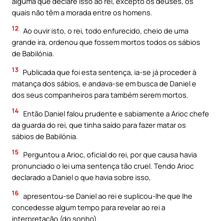
alguma que declare isso ao rei, excepto os deuses, os
quais não têm a morada entre os homens.
12
Ao ouvir isto, o rei, todo enfurecido, cheio de uma
grande ira, ordenou que fossem mortos todos os sábios
de Babilónia.
13
Publicada que foi esta sentença, ia-se já proceder à
matança dos sábios, e andava-se em busca de Daniel e
dos seus companheiros para também serem mortos.
14
Então Daniel falou prudente e sabiamente a Arioc chefe
da guarda do rei, que tinha saído para fazer matar os
sábios de Babilónia.
15
Perguntou a Arioc, oficial do rei, por que causa havia
pronunciado o lei uma sentença tão cruel. Tendo Arioc
declarado a Daniel o que havia sobre isso,
16
apresentou-se Daniel ao rei e suplicou-lhe que lhe
concedesse algum tempo para revelar ao rei a
interpretação (do sonho).